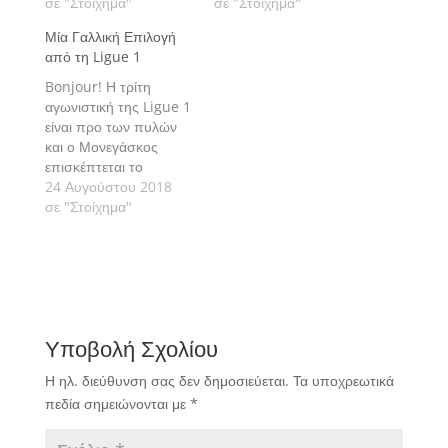
σημερινό πρόγραμμα
σε "Στοίχημα"
ενδιαφέρουσα και
σε "Στοίχημα"
της 6ης αγωνιστικής
συναρπαστική
Μία Γαλλική Επιλογή
αναμέτρηση
από τη Ligue 1
Bonjour! Η τρίτη
αγωνιστική της Ligue 1
είναι προ των πυλών
και ο Μονεγάσκος
επισκέπτεται το
Groupama Stadium
24 Αυγούστου 2018
της Lyon, εκεί όπου η
σε "Στοίχημα"
γηπεδούχος ομάδα
μετά την απώλεια της
προηγούμενης
εβδομάδας υποδέχεται
την αήττητη στις
πρώτες δύο
Υποβολή Σχολίου
αγωνιστικές
Strasbourg. Πάμε να
Η ηλ. διεύθυνση σας δεν δημοσιεύεται.
Τα υποχρεωτικά
δούμε την αναμέτρηση:
πεδία σημειώνονται με
*
Olympique Lyonnais
(10) - RC Strasbourg…