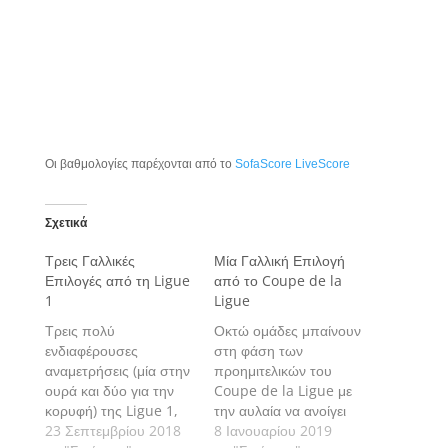
Οι βαθμολογίες παρέχονται από το
SofaScore LiveScore
Σχετικά
Τρεις Γαλλικές
Μία Γαλλική Επιλογή
Επιλογές από τη Ligue
από το Coupe de la
1
Ligue
Τρεις πολύ
Οκτώ ομάδες μπαίνουν
ενδιαφέρουσες
στη φάση των
αναμετρήσεις (μία στην
προημιτελικών του
ουρά και δύο για την
Coupe de la Ligue με
κορυφή) της Ligue 1,
την αυλαία να ανοίγει
περιλαμβάνει το
23 Σεπτεμβρίου 2018
σήμερα με μια πολύ
8 Ιανουαρίου 2019