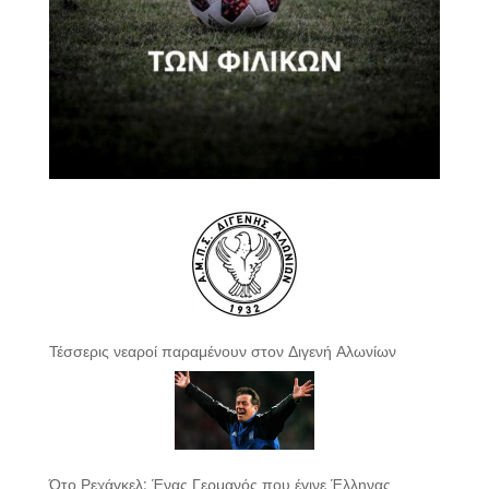
Τέσσερις νεαροί παραμένουν στον Διγενή Αλωνίων
Ότο Ρεχάγκελ: Ένας Γερμανός που έγινε Έλληνας