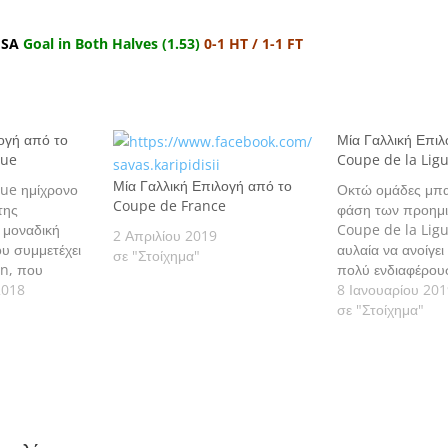
USA
Goal in Both Halves (1.53)
0-1 HT / 1-1 FT
ογή από το
Μία Γαλλική Επιλ
gue
Coupe de la Lig
Μία Γαλλική Επιλογή από το
ue ημίχρονο
Οκτώ ομάδες μπα
Coupe de France
της
φάση των προημι
η μοναδική
Coupe de la Ligu
2 Απριλίου 2019
υ συμμετέχει
αυλαία να ανοίγει
σε "Στοίχημα"
on, που
πολύ ενδιαφέρου
όρεια Γαλλία
2018
συναρπαστική α
8 Ιανουαρίου 20
chester City
σε "Στοίχημα"