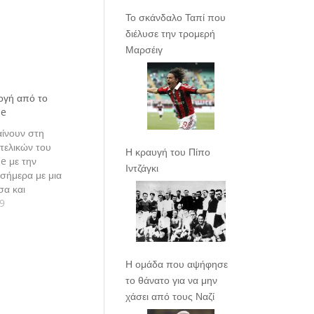
Το σκάνδαλο Ταπί που
διέλυσε την τρομερή
Μαρσέιγ
ογή από το
ue
ίνουν στη
τελικών του
Η κραυγή του Πίπο
e με την
Ιντζάγκι
 σήμερα με μια
σα και
ναμέτρηση
19
Η ομάδα που αψήφησε
το θάνατο για να μην
χάσει από τους Ναζί