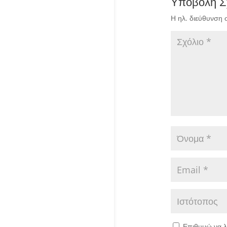
Υποβολή Σ
Η ηλ. διεύθυνση 
Επιθυμώ να λ