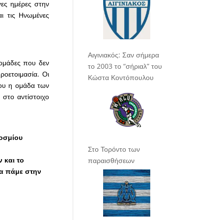
γες ημέρες στην
ι τις Ηνωμένες
Αιγινιακός: Σαν σήμερα
 ομάδες που δεν
το 2003 το “σήριαλ” του
ροετοιμασία. Οι
Κώστα Κοντόπουλου
που η ομάδα των
) στο αντίστοιχο
κοσμίου
Στο Τορόντο των
 και το
παραισθήσεων
θα πάμε στην