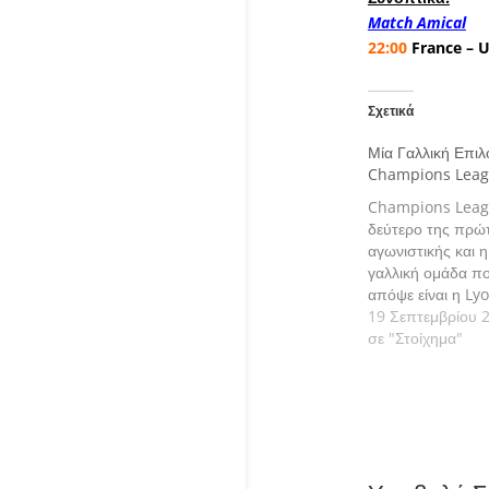
Match Amical
22:00
France – 
Σχετικά
Μία Γαλλική Επιλ
Champions Lea
Champions Leag
δεύτερο της πρώ
αγωνιστικής και 
γαλλική ομάδα πο
απόψε είναι η Ly
δοκιμάζεται στη Β
19 Σεπτεμβρίου 
κόντρα στην Man
σε "Στοίχημα"