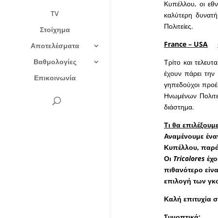
Κυπέλλου, οι εθν
TV
καλύτερη δυνατ
Πολιτείες.
Στοίχημα
France – USA
Αποτελέσματα
Βαθμολογίες
Τρίτο και τελευτ
έχουν πάρει την 
Επικοινωνία
γηπεδούχοι προέρ
Ηνωμένων Πολιτει
διάστημα.
Τι θα επιλέξουμ
Αναμένουμε ένα
Κυπέλλου, παρά
Οι
Tricolores
έχο
πιθανότερο είνα
επιλογή των γκο
Καλή επιτυχία σε
Συνοπτικά: