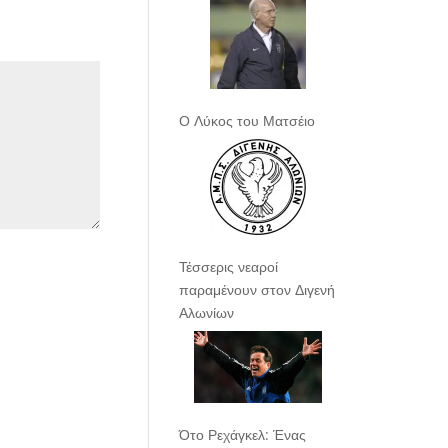
Ο Λύκος του Ματσέιο
Τέσσερις νεαροί
παραμένουν στον Διγενή
Αλωνίων
Ότο Ρεχάγκελ: Ένας