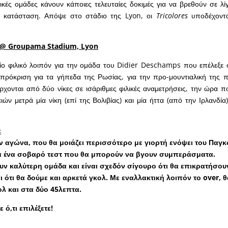
ικές ομάδες κάνουν κάποιες τελευταίες δοκιμές για να βρεθούν σε λί
ή κατάσταση. Απόψε στο στάδιο της Lyon, οι
Tricolores
υποδέχοντα
@ Groupama Stadium, Lyon
αίο φιλικό λοιπόν για την ομάδα του Didier Deschamps που επέλεξε
πρόκριση για τα γήπεδα της Ρωσίας, για την προ-μουντιαλική της π
χονται από δύο νίκες σε ισάριθμες φιλικές αναμετρήσεις, την ώρα 
ών μετρά μία νίκη (επί της Βολιβίας) και μία ήττα (από την Ιρλανδία
ε
ν αγώνα, που θα μοιάζει περισσότερο με γιορτή ενόψει του Παγ
 ένα σοβαρό τεστ που θα μπορούν να βγουν συμπεράσματα.
υν καλύτερη ομάδα και είναι σχεδόν σίγουρο ότι θα επικρατήσουν
ι ότι θα δούμε και αρκετά γκολ. Με εναλλακτική λοιπόν το over, 
λ και στα δύο 45λεπτα.
 ό,τι επιλέξετε!