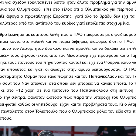
ότι για σχεδόν τριανταπέντε λεπτά ήταν άλυτο πρόβλημα για την άμ
υνα του Ολυμπιακού, είπε στο τέλος ότι ο Ολυμπιακός για περίπου 
ιξε άψογα ο πρωταθλητής Ευρώπης, γιατί όλο το βράδυ δεν είχε τα
αλύτερος από τον αντίπαλό του κυρίως γιατί έπαιζε πιο στοχευμένα.
θρό ξεκίνημα με κάμποσα λάθη που ο ΠΑΟ τιμωρούσε με αιφνιδιασμο
άει κοντά στο καλάθι και να πάρει διψήφιες διαφορές διότι ο ΠΑΟ, 
 μόνο τον Λεσόρ, ήταν δύσκολο και να αμυνθεί και να διεκδικήσει επιθ
ιζε» τους ψηλούς (εκτός από τον Μιλουτίνοφ είχε προσφορά και ο Τα
ήκε τους πόντους του πηγαίνοντας κοντά) και είχε ένα Φουρνιέ ικανό γι
ταν απόλυτος και γιατί οι αλλαγές στην άμυνα λειτουργούσαν. Ο ΠΑΟ
 ασταμάτητο Οσμαν που ταλαιπώρησε και τον Παπανικολάου και τον Γ
 σουτ του Ναν απέναντι στα οποία δεν μπορείς να κάνεις τίποτα. Το
κε στο +12 χάρη σε ένα τρίποντο του Παπανικολάου στη εκπνοή 
 την σέντρα, φαινόταν ωστόσο πως παρά την υπεροχή του Ολυμπια
ι φωτιά καθώς οι γηπεδούχοι είχαν και τα προβλήματα τους. Κι ο Ατ
ο πεντάλεπτο στον Τολιόπουλο που ο Ολυμπιακός μόλις τον είδε στο 
ρόπους.