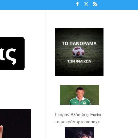
Γκόραν Βλάοβιτς: Εκείνο
το μακρόσυρτο «αααχ»