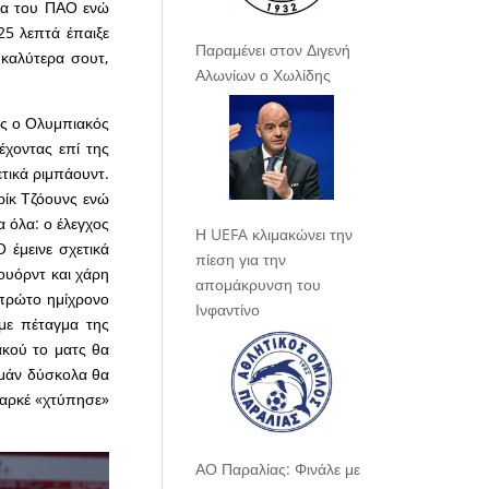
υνα του ΠΑΟ ενώ
25 λεπτά έπαιξε
Παραμένει στον Διγενή
 καλύτερα σουτ,
Αλωνίων ο Χωλίδης
ύς ο Ολυμπιακός
έχοντας επί της
ετικά ριμπάουντ.
ρίκ Τζόουνς ενώ
α όλα: ο έλεγχος
Η UEFA κλιμακώνει την
 έμεινε σχετικά
πίεση για την
ουόρντ και χάρη
απομάκρυνση του
 πρώτο ημίχρονο
Ινφαντίνο
με πέταγμα της
κού το ματς θα
αμάν δύσκολα θα
παρκέ «χτύπησε»
ΑΟ Παραλίας: Φινάλε με