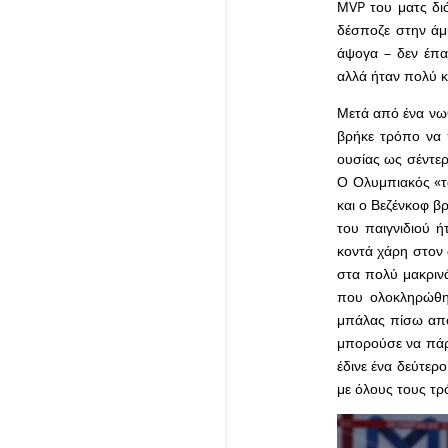
ΜVP του ματς δι
δέσποζε στην άμ
άψογα – δεν έπα
αλλά ήταν πολύ κ
Μετά από ένα νω
βρήκε τρόπο να π
ουσίας ως σέντερ
Ο Ολυμπιακός «τά
και ο Βεζένκοφ βρ
του παιγνιδιού ή
κοντά χάρη στον
στα πολύ μακρινά
που ολοκληρώθη
μπάλας πίσω από
μπορούσε να πάρε
έδινε ένα δεύτερ
με όλους τους τ