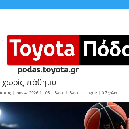
 χωρίς πάθημα
άππας
|
Ιούν 4, 2026 11:05
|
Basket
,
Basket League
|
0 Σχόλια