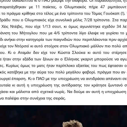
 τρίτου δεκαλέπτου κι ο ΠΑΟ μάζεψε την διαφορά. Οι παραδοξότητες ήτ
παρατάχθηκαν με 11 παίκτες, ο Ολυμπιακός πήρε 47 ριμπάουντ
 το πράγμα κρίθηκε στο τέλος με ένα τρίποντο του Τόμας Γουόκαπ (!),
βράδυ που ο Ολυμπιακός είχε συνολικά μόλις 7/28 τρίποντα. Στα πα
Χέις Ντέιβις, που είχε 1/13 σουτ, κι όμως αγωνίστηκε σχεδόν 34 λε
νιση του Μήτογλου που με 4/6 τρίποντα λίγο έλειψε να γυρίσει το 
δι ανήκει στην κατηγορία των παιγνιδιών που περιπλέκονται πριν αρχί
ίχε τον Ντόρσεϊ κι αυτό στοίχισε στον Ολυμπιακό μάλλον πιο πολύ απ
του. Κι ο Αταμάν δεν είχε τον Κώστα Σλούκα κι αυτό του στέρησε 
 ήταν στην εξάδα των ξένων αν ο Ελληνας γκαρντ μπορούσε να αγων
τς. Κυρίως όμως το ματς ήταν περίπλοκο εξαιτίας του πως έφτασαν ο
ός κατέβηκε με την αύρα του πολύ μεγάλου φαβορί, πράγμα που αν δ
μιουργεί έπαρση. Κι ο ΠΑΟ με την υποχρέωση να αντιδράσει απέναντι σ
λευταία κι αυτή η υποχρέωση της αντίδρασης τον κράτησε ζωντανό 
 χάσει και μάλιστα από σχετικά νωρίς. Να δούμε αν αυτή η υποχρέωση
να παλέψει στην συνέχεια της σειράς.