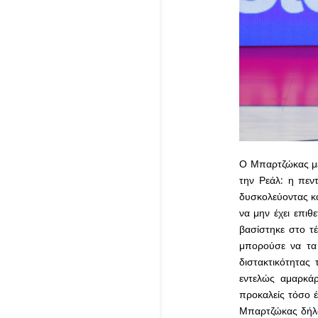
Ο Μπαρτζώκας με 
την Ρεάλ: η πεν
δυσκολεύοντας κά
να μην έχει επι
βασίστηκε στο τ
μπορούσε να τα β
διστακτικότητας
εντελώς αμαρκάρ
προκαλείς τόσο έ
Μπαρτζώκας δήλωσ