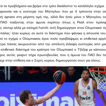
τά τα προβλήματα και βρήκε στο τρίτο δεκάλεπτο το κατάλληλο σχήμα
αρουσία και η ευστοχία του Μήτογλου που με 4 τρίποντα στην σε
τή έφτασε στη μέγιστη τιμή της, αλλά δεν ήταν μόνο ο Μήτογλου τ
 ΠΑΟ παίζοντας στην άμυνα περίπου όπως η Ρεάλ στον πρόσφα
ίς σέντερ αλλά με σκληρά hands out) δημιούργησε στον Ολυμπιακό 
μπάλας: ήταν κυρίως σε αυτό το διάστημα που φάνηκε η απουσία του
πό το σχήμα ο Ολυμπιακός έγινε πολύ προβλέψιμος κι επιθετικά αργό
ξτρα πάσας ακυρωνόταν από την απόλυτη έλλειψη ευστοχίας από μακ
 επιθετικά διάστημά του κράτησε τον Ολυμπιακό ο Τζόζεφ με κάποι
ιρος αυτός γκαρντ πήρε πρωτοβουλίες που η άμυνα του ΠΑΟ δεν περ
εχε στην επίθεση και ο Σορτς κυρίως δημιουργούσε σουτ για όλους.