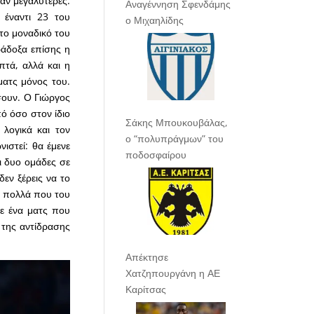
αν μεγαλύτερες.
Αναγέννηση Σφενδάμης
 έναντι 23 του
ο Μιχαηλίδης
 το μοναδικό του
ράδοξα επίσης η
πτά, αλλά και η
ματς μόνος του.
σουν. Ο Γιώργος
ό όσο στον ίδιο
Σάκης Μπουκουβάλας,
λογικά και τον
ο “πολυπράγμων” του
ιστεί: θα έμενε
ποδοσφαίρου
ι δυο ομάδες σε
εν ξέρεις να το
ε πολλά που του
σε ένα ματς που
 της αντίδρασης
Απέκτησε
Χατζηπουργάνη η ΑΕ
Καρίτσας