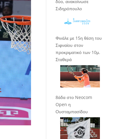
δύο, ανακοίνωσε
Σιδηρόπουλο
Φινάλε με 15η θέση του
Σιφναίου στον
προκριματικό των 10μ.
Σταθερά
8άδα στο Neocom
Open η
Ουσταμπασίδου