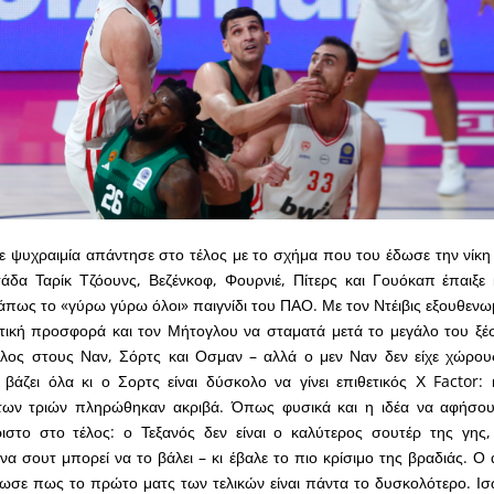
ψυχραιμία απάντησε στο τέλος με το σχήμα που του έδωσε την νίκη 
τάδα Ταρίκ Τζόουνς, Βεζένκοφ, Φουρνιέ, Πίτερς και Γουόκαπ έπαιξε
πως το «γύρω γύρω όλοι» παιγνίδι του ΠΑΟ. Με τον Ντέιβις εξουθενω
θετική προσφορά και τον Μήτογλου να σταματά μετά το μεγάλο του 
έλος στους Ναν, Σόρτς και Οσμαν – αλλά ο μεν Ναν δεν είχε χώρου
άζει όλα κι ο Σορτς είναι δύσκολο να γίνει επιθετικός Χ Factor: 
 των τριών πληρώθηκαν ακριβά. Όπως φυσικά και η ιδέα να αφήσο
ιστο στο τέλος: ο Τεξανός δεν είναι ο καλύτερος σουτέρ της γης,
να σουτ μπορεί να το βάλει – κι έβαλε το πιο κρίσιμο της βραδιάς. Ο
ε πως το πρώτο ματς των τελικών είναι πάντα το δυσκολότερο. Ισως