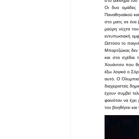
στο ξεκίνημα του
Οι δυο ομάδες 
Παναθηναϊκού και
στο ματς σε ένα 
μαύρη νύχτα του 
εντυπωσιακή εμφά
Ωστόσο το παιγνί
Μπαρτζώκας δεν ε
και στα σχέδια 
Χουάντσο που θα
έξω λογικά ο Σόρ
αυτό. Ο Ολυμπιακ
διαχειριστείς δη
έχουν συμβεί τε
φαινόταν να έχει
τον βοηθήσει και 