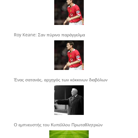
Roy Keane: Σαν πύρινο παράγγελμα
Ένας σατανάς, αρχηγός των κόκκινων διαβόλων
Ο εμπνευστής του Κυπέλλου Πρωταθλητριών