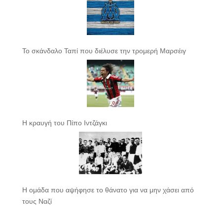
Το σκάνδαλο Ταπί που διέλυσε την τρομερή Μαρσέιγ
Η κραυγή του Πίπο Ιντζάγκι
Η ομάδα που αψήφησε το θάνατο για να μην χάσει από
τους Ναζί