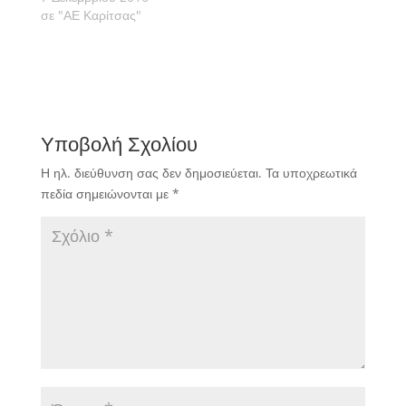
παιχνίδια που
σε "ΑΕ Καρίτσας"
διεξήχθηκαν στο
πλαίσιο της
προημιτελικής φάσης
του Κυπέλλου της ΕΠΣ
Πιερίας μιας και
επικράτησαν τα
Υποβολή Σχολίου
φαβορί.
Η ηλ. διεύθυνση σας δεν δημοσιεύεται.
Τα υποχρεωτικά
πεδία σημειώνονται με
*