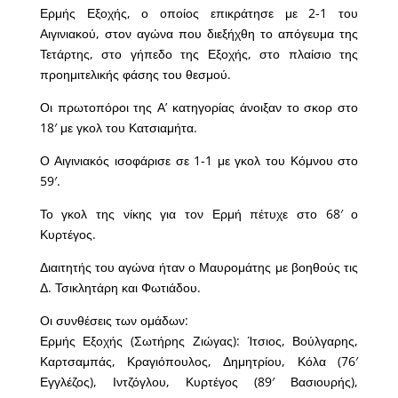
Ερμής Εξοχής, ο οποίος επικράτησε με 2-1 του
Αιγινιακού, στον αγώνα που διεξήχθη το απόγευμα της
Τετάρτης, στο γήπεδο της Εξοχής, στο πλαίσιο της
προημιτελικής φάσης του θεσμού.
Οι πρωτοπόροι της Α’ κατηγορίας άνοιξαν το σκορ στο
18′ με γκολ του Κατσιαμήτα.
Ο Αιγινιακός ισοφάρισε σε 1-1 με γκολ του Κόμνου στο
59′.
Το γκολ της νίκης για τον Ερμή πέτυχε στο 68′ ο
Κυρτέγος.
Διαιτητής του αγώνα ήταν ο Μαυρομάτης με βοηθούς τις
Δ. Τσικλητάρη και Φωτιάδου.
Οι συνθέσεις των ομάδων:
Ερμής Εξοχής (Σωτήρης Ζιώγας): Ίτσιος, Βούλγαρης,
Καρτσαμπάς, Κραγιόπουλος, Δημητρίου, Κόλα (76′
Εγγλέζος), Ιντζόγλου, Κυρτέγος (89′ Βασιουρής),