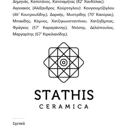
Δημηνάς, Καπετάνος, Κατσιαμήτας (82′ Χανδόλιας).
Αιγινιακός (Αλέξανδρος Κούρτογλου): Κουγιουμτζόγλου
(46′ Κουτρουλίδης), Δαραής, Μυστρίδης (70′ Καούρας),
Μιτακίδης, Κόμνος, Χατζηκωνσταντίνου, Χατζηδίμπας,
Φράγκος (57′ Καραγιάννης), Ντόσης, Δελιόπουλος,
Μαργαρίτης (67′ Κιρκιλιανίδης).
Σχετικά