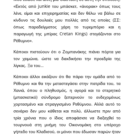
«Εκτός από junkie του μπάσκετ, «άνορακ» όπως τους
λένε, είμαι και επιχειρηματίας και δεν θέλω να βάλω σε
κίνδυνο τις δουλειές μου πολλές από τις οποίες (ΣΣ:
όπως παραδείγματος χάρη το τυρεμπόριο και η
παραγωγή της μπίρας Cretan Kings) στεγάζονται στο
Ρέθυμνο».
Κάποιοι πιστεύουν ότι ο Ζομπανάκης πιάνει πόρτα για
τον χειμώνα, ώστε να διεκδικήσει την προεδρία της
λίγκας. Ξα του…
Κάποιοι άλλοι εικάζουν ότι θα πάρει την ομάδα από το
Ρέθυμνο και θα την μεταστεγάσει στην πατρίδα του, τα
Χανιά, όπου ο πληθυσμός, η αγορά και το στερητικό
(μπασκετικό) σύνδρομο ξεπερνούν το ενδεχομένως
χορτασμένο και στραγγισμένο Ρεθύμνου. Αλλά αυτό το
σενάριο δεν μου κάθεται και πολύ, άλλωστε πριν από
τρία χρόνια που ο ίδιος αποφάσισε να διεξαχθεί το
τουρνουά στη μνήμη του Οικονομάκη στο υπέροχο
γήπεδο του Κλαδισού, οι μόνοι που έδωσαν παρών ήταν