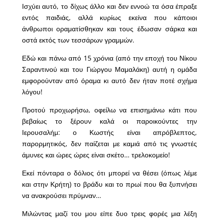
Ισχύει αυτό, το δίχως άλλο και δεν εννοώ τα όσα έπραξε
εντός παιδιάς, αλλά κυρίως εκείνα που κάποιοι
άνθρωποι οραματίσθηκαν και τους έδωσαν σάρκα και
οστά εκτός των τεσσάρων γραμμών.
Εδώ και πάνω από 15 χρόνια (από την εποχή του Νίκου
Σαραντινού και του Γιώργου Μαμαλάκη) αυτή η ομάδα
εμφορούνταν από όραμα κι αυτό δεν ήταν ποτέ σχήμα
λόγου!
Προτού προχωρήσω, οφείλω να επισημάνω κάτι που
βεβαίως το ξέρουν καλά οι παροικούντες την
Ιερουσαλήμ: ο Κωστής είναι απρόβλεπτος,
παρορμητικός, δεν παίζεται με καμιά από τις γνωστές
άμυνες και ώρες ώρες είναι σκέτο… τρελοκομείο!
Εκεί πόνταρα ο δόλιος ότι μπορεί να θέσει (όπως λέμε
και στην Κρήτη) το βράδυ και το πρωί που θα ξυπνήσει
να ανακρούσει πρύμναν…
Μιλώντας μαζί του μου είπε δυο τρεις φορές μια λέξη