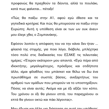
προφανώς θα πραχθούν τα δέοντα, αλλά το πουλάκι,
κατά πως φαίνεται… πέταξε!
«Πώς θα παίξω στην Α1, αφού εγώ έθεσα και τα
γηπεδικά κριτήρια; Και πώς θα μπορούσα να παίξω στην
Ευρώπη; Αυτή η υπόθεση είναι εκ των ων ουκ άνευ»
μου έλεγε χθες ο Ζομπανάκης.
Εφόσον λοιπόν η απόφαση του να την κάνει δεν ήταν …
φλασιά της στιγμής, για ποιο λόγο, διάβολε, μπλέχτηκε
τόσο πολύ στις διαδικασίες του ΕΣΑΚΕ τις τελευταίες
ημέρες; «Έτερον εκάτερον» μου απαντά. «Εγώ πέρα από
ιδιοκτήτης, μεγαλομέτοχος, πρόεδρος και οτιδήποτε
άλλο, είμαι φίλαθλος του μπάσκετ και θέλω να δω ένα
πρωτάθλημα σε σωστές βάσεις, ανεξαρτήτως του
αριθμού των ομάδων που μπορούν να το υποστηρίξουν.
Πόσες να είναι αυτές; Ακόμα και με έξι αξίζει τον κόπο.
Του χρόνου οι έξι θα γίνουν επτά, του παραχρόνου οι
επτά θα γίνουν οκτώ και πάει λέγοντας».
Μου έδωσε και άλλη μια διάσταση σε αυτή την υπόθεση: