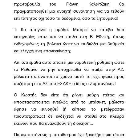
πρωτοβουλία του Γιάννη Καλαϊτζάκη θα
πραγματοποιηθεί μια ανοιχτή συνάντηση για να τεθούν
επί τάπητος όχι τόσο τα δεδομένα, όσο τα ζητούμενα!
Τι θα απογίνει η ομάδα; Μπορεί να κατέβει δυο
κατηγορίες κάτω και να παίξει στη Β’ Εθνική, όπως
ενδεχομένως τη βολεύει ώστε να επιδιώξει μια βαθμιαία
και ελεγχόμενη επανεκκίνηση;
Απ’ ό,τι έμαθα αυτό απαιτεί μια νομοθετική ρύθμιση ώστε
το Ρέθυμνο να μην υποχρεωθεί να παίξει στην Α2,
μάλιστα σε ανύποπτο χρόνο αυτό το είχε φέρει προς
συζήτηση στο ΔΣ του ΕΣΑΚΕ ο ίδιος ο Ζομπανάκης!
Ο Κωστής δεν είπε ότι ρίχνει μαύρη πέτρα και
αποστασιοποιείται εντελώς από το μπάσκετ, μάλιστα
άφησε να εννοηθεί (ή κάποιοι το μετέφρασαν
τοιουτοτρόπως) ότι ενδέχεται να σταθεί στο πλευρό
εκείνων που θα αναλάβουν τη διοίκηση…
Παρεμπιπτόντως η πατρίδα μου έχει ξαναζήσει μια τέτοια