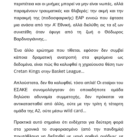
περιπέτεια και οι μνήμες μπορεί να μην είναι νωπές, αλλά
παραμένουν τραυματικές και θλιβερές: την ακμή και την
παρακμή της (ποδοσφαιρικής) ΕΑΡ εννοώ που έφτασε
μια ανάσα από την Α’ Εθνική, αλλά διελύθη εις τα εξ ων
συνετέθη όταν έφυγε από τη ζωή ο Θόδωρος
Βαρδινογιάννης…
Ένα άλλο ερώτημα που τίθεται, εφόσον δεν συμβεί
κάποια δραματική ανατροπή στα φερόμενα ως
δεδομένα, είναι πώς θα καλυφθεί η χηρεύουσα θέση των
Cretan Kings στην Basket League…
Απλούστατα, δεν θα καλυφθεί, τόσο απλά! Οι εταίροι του
ΕΣΑΚΕ συνομολόγησαν ότι οποιαδήποτε ομάδα
δηλώσει αδυναμία συμμετοχής, δεν πρόκειται να
αντικατασταθεί από άλλη, ούτε με την τρίτη ή τέταρτη
ομάδα της Α2, ούτε μέσω wild card…
Πρακτικά αυτό σημαίνει ότι ενδέχεται για δεύτερη φορά
στα χρονικά το συφοριασμένο (από την πανδημία)
πρωτάθλημα να διεξαχθεί με μονό αριθμό ομάδων: με