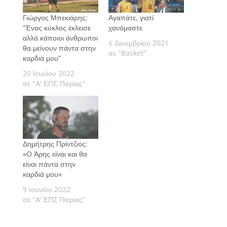
Γιώργος Μπεκιάρης:
Αγαπάτε, γιατί
“Ένας κύκλος έκλεισε
χανόμαστε
αλλά κάποιοι άνθρωποι
6 Δεκεμβρίου 2021
θα μείνουν πάντα στην
σε "Basket"
καρδιά μου”
20 Ιουνίου 2022
σε "Α' ΕΠΣ Πιερίας"
Δημήτρης Πρίντζιος:
«Ο Άρης είναι και θα
είναι πάντα στην
καρδιά μου»
9 Ιουνίου 2022
σε "Α' ΕΠΣ Πιερίας"