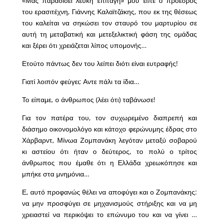
«Μας παραδίδει λευκή επιταγή» μου είπε ο πρόεδρος
του ερασιτέχνη, Γιάννης Καλαϊτζάκης, που εκ της θέσεως
του καλείται να σηκώσει τον σταυρό του μαρτυρίου σε
αυτή τη μεταβατική και μετεξελικτική φάση της ομάδας
και ξέρει ότι χρειάζεται λίπος υπομονής…
Ετούτο πάντως δεν του λείπει διότι είναι ευτραφής!
Γιατί λοιπόν φεύγει; Αντε πάλι τα ίδια…
Το είπαμε, ο άνθρωπος (λέει ότι) ταβάνωσε!
Για τον πατέρα του, τον συχωρεμένο διαπρεπή και
διάσημο οικονομολόγο και κάτοχο φερώνυμης έδρας στο
Χάρβαρντ, Μίνωα Ζομπανάκη λεγόταν μεταξύ σοβαρού
κι αστείου ότι ήταν ο δεύτερος, το πολύ ο τρίτος
άνθρωπος που έμαθε ότι η Ελλάδα χρεωκόπησε και
μπήκε στα μνημόνια…
Ε, αυτό προφανώς θέλει να αποφύγει και ο Ζομπανάκης:
να μην προσφύγει σε μηχανισμούς στήριξης και να μη
χρειαστεί να περικόψει το επώνυμο του και να γίνει …