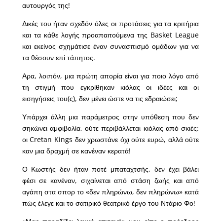
αυτουργός της!
Δικές του ήταν σχεδόν όλες οι προτάσεις για τα κριτήρια
και τα κάθε λογής προαπαιτούμενα της Basket League
και εκείνος σχημάτισε έναν συνασπισμό ομάδων για να
τα θέσουν επί τάπητος.
Αρα, λοιπόν, μια πρώτη απορία είναι για ποιο λόγο από
τη στιγμή που εγκρίθηκαν κιόλας οι ιδέες και οι
εισηγήσεις του(ς), δεν μένει ώστε να τις εδραιώσει;
Υπάρχει άλλη μια παράμετρος στην υπόθεση που δεν
σηκώνει αμφιβολία, ούτε περιβάλλεται κιόλας από σκιές:
οι Cretan Kings δεν χρωστάνε όχι ούτε ευρώ, αλλά ούτε
καν μια δραχμή σε κανέναν κερατά!
Ο Κωστής δεν ήταν ποτέ μπαταχτσής, δεν έχει βάλει
φέσι σε κανέναν, σιχαίνεται από στάση ζωής και από
αγάπη στα σπορ το «δεν πληρώνω, δεν πληρώνω» κατά
πώς έλεγε και το σατιρικό θεατρικό έργο του Ντάριο Φο!