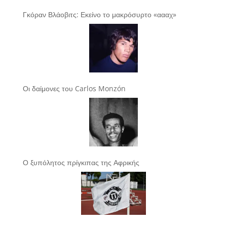
Γκόραν Βλάοβιτς: Εκείνο το μακρόσυρτο «αααχ»
Οι δαίμονες του Carlos Monzón
Ο ξυπόλητος πρίγκιπας της Αφρικής