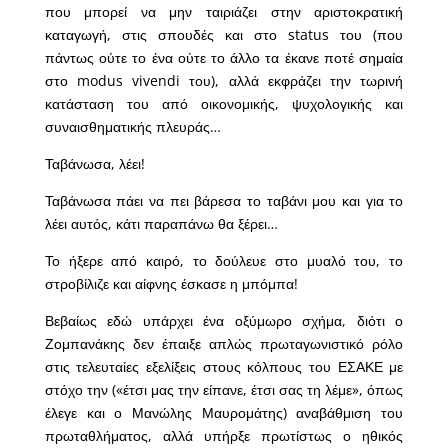
που μπορεί να μην ταιριάζει στην αριστοκρατική
καταγωγή, στις σπουδές και στο status του (που
πάντως ούτε το ένα ούτε το άλλο τα έκανε ποτέ σημαία
στο modus vivendi του), αλλά εκφράζει την τωρινή
κατάσταση του από οικονομικής, ψυχολογικής και
συναισθηματικής πλευράς…
Ταβάνωσα, λέει!
Ταβάνωσα πάει να πει βάρεσα το ταβάνι μου και για το
λέει αυτός, κάτι παραπάνω θα ξέρει…
Το ήξερε από καιρό, το δούλευε στο μυαλό του, το
στροβίλιζε και αίφνης έσκασε η μπόμπα!
Βεβαίως εδώ υπάρχει ένα οξύμωρο σχήμα, διότι ο
Ζομπανάκης δεν έπαιξε απλώς πρωταγωνιστικό ρόλο
στις τελευταίες εξελίξεις στους κόλπους του ΕΣΑΚΕ με
στόχο την («έτσι μας την είπανε, έτσι σας τη λέμε», όπως
έλεγε και ο Μανώλης Μαυρομάτης) αναβάθμιση του
πρωταθλήματος, αλλά υπήρξε πρωτίστως ο ηθικός