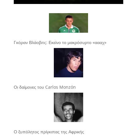
Γκόραν Βλάοβιτς: Εκείνο το μακρόσυρτο «αααχ»
Οι δαίμονες του Carlos Monzón
Ο ξυπόλητος πρίγκιπας της Αφρικής