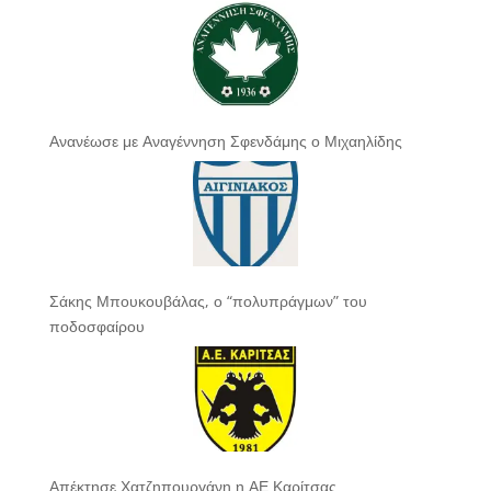
Ανανέωσε με Αναγέννηση Σφενδάμης ο Μιχαηλίδης
Σάκης Μπουκουβάλας, ο “πολυπράγμων” του
ποδοσφαίρου
Απέκτησε Χατζηπουργάνη η ΑΕ Καρίτσας