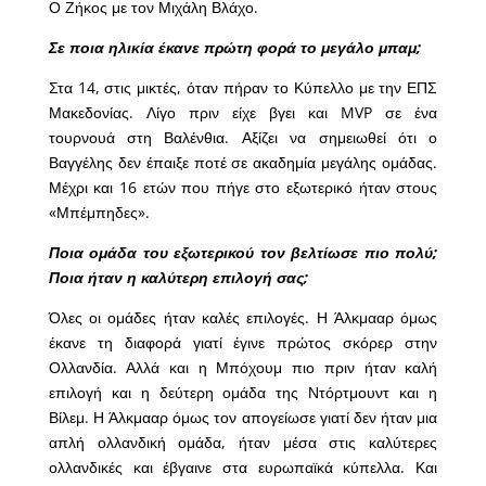
Ο Ζήκος με τον Μιχάλη Βλάχο.
Σε ποια ηλικία έκανε πρώτη φορά το μεγάλο μπαμ;
Στα 14, στις μικτές, όταν πήραν το Κύπελλο με την ΕΠΣ
Μακεδονίας. Λίγο πριν είχε βγει και MVP σε ένα
τουρνουά στη Βαλένθια. Αξίζει να σημειωθεί ότι ο
Βαγγέλης δεν έπαιξε ποτέ σε ακαδημία μεγάλης ομάδας.
Μέχρι και 16 ετών που πήγε στο εξωτερικό ήταν στους
«Μπέμπηδες».
Ποια ομάδα του εξωτερικού τον βελτίωσε πιο πολύ;
Ποια ήταν η καλύτερη επιλογή σας;
Όλες οι ομάδες ήταν καλές επιλογές. Η Άλκμααρ όμως
έκανε τη διαφορά γιατί έγινε πρώτος σκόρερ στην
Ολλανδία. Αλλά και η Μπόχουμ πιο πριν ήταν καλή
επιλογή και η δεύτερη ομάδα της Ντόρτμουντ και η
Βίλεμ. Η Άλκμααρ όμως τον απογείωσε γιατί δεν ήταν μια
απλή ολλανδική ομάδα, ήταν μέσα στις καλύτερες
ολλανδικές και έβγαινε στα ευρωπαϊκά κύπελλα. Και