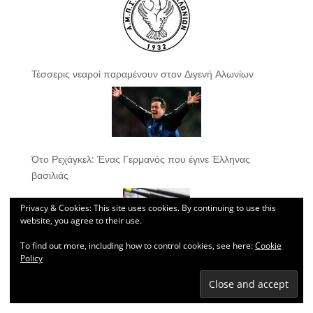
Τέσσερις νεαροί παραμένουν στον Διγενή Αλωνίων
Ότο Ρεχάγκελ: Ένας Γερμανός που έγινε Έλληνας
βασιλιάς
Privacy & Cookies: This site uses cookies. By continuing to use this
website, you agree to their use.
To find out more, including how to control cookies, see here:
Cookie
Policy
Στον τελικό του Παγκόσμιου Πρωταθλήματος εφήβων-
νεανίδων η Καρυώτη