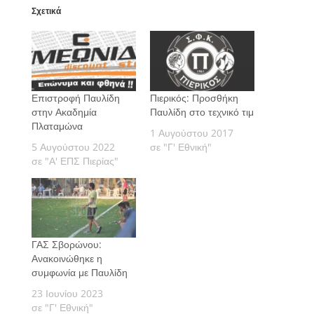
Σχετικά
Επιστροφή Παυλίδη
Πιερικός: Προσθήκη
στην Ακαδημία
Παυλίδη στο τεχνικό τιμ
Πλαταμώνα
1 Αυγούστου 2017
5 Αυγούστου 2022
σε "Γ' Εθνική"
σε "Α' ΕΠΣ Πιερίας"
ΓΑΣ Σβορώνου:
Ανακοινώθηκε η
συμφωνία με Παυλίδη
23 Ιουνίου 2023
σε "Γ' Εθνική"