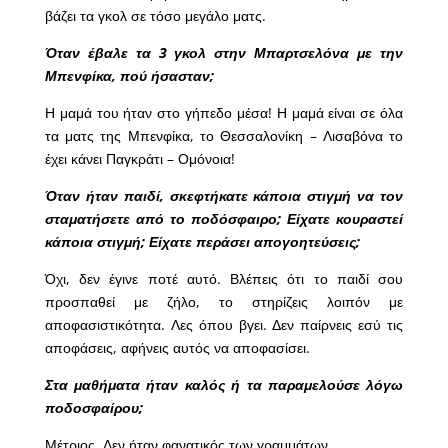
βάζει τα γκολ σε τόσο μεγάλο ματς.
Όταν έβαλε τα 3 γκολ στην Μπαρτσελόνα με την
Μπενφίκα, πού ήσασταν;
Η μαμά του ήταν στο γήπεδο μέσα! Η μαμά είναι σε όλα
τα ματς της Μπενφίκα, το Θεσσαλονίκη – Λισαβόνα το
έχει κάνει Παγκράτι – Ομόνοια!
Όταν ήταν παιδί, σκεφτήκατε κάποια στιγμή να τον
σταματήσετε από το ποδόσφαιρο; Είχατε κουραστεί
κάποια στιγμή; Είχατε περάσει απογοητεύσεις;
Όχι, δεν έγινε ποτέ αυτό. Βλέπεις ότι το παιδί σου
προσπαθεί με ζήλο, το στηρίζεις λοιπόν με
αποφασιστικότητα. Λες όπου βγει. Δεν παίρνεις εσύ τις
αποφάσεις, αφήνεις αυτός να αποφασίσει.
Στα μαθήματα ήταν καλός ή τα παραμελούσε λόγω
ποδοσφαίρου;
Μέτριος. Δεν ήταν φανατικός των γραμμάτων.