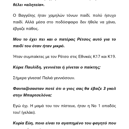
θέλει «αλητεία».
Ο Βαγγέλης ήταν χαμηλών τόνων παιδί, πολύ ήσυχο
παιδί. Αλλά μέσα στο ποδόσφαιρο δεν ήθελε να χάνει,
έβγαζε πάθος.
Μου το έχει πει και ο πατέρας Ρέτσος αυτό για το
παιδί του όταν ήταν μικρό.
Ήταν συμπαίκτες με τον Ρέτσο στις Εθνικές Κ17 και Κ19.
Κύριε Παυλίδη, γεννιέται ή γίνεται ο παίκτης;
Σήμερα γίνεσαι! Παλιά γεννιόσουν.
Φανταζόσασταν ποτέ ότι ο γιος σας θα έβαζε 3 γκολ
στην Μπαρτσελόνα;
Εγώ όχι. Η μαμά του τον πίστευε, ήταν η Νο 1 οπαδός
του! (γελάει).
Κυρία Εύη, ποιο είναι το αγαπημένο του φαγητό που