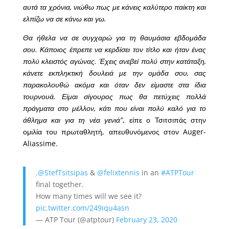
αυτά τα χρόνια, νιώθω πως με κάνεις καλύτερο παίκτη και
ελπίζω να σε κάνω και γω.
Θα ήθελα να σε συγχαρώ για τη θαυμάσια εβδομάδα
σου. Κάποιος έπρεπε να κερδίσει τον τίτλο και ήταν ένας
πολύ κλειστός αγώνας. Έχεις ανεβεί πολύ στην κατάταξη,
κάνετε εκπληκτική δουλειά με την ομάδα σου, σας
παρακολουθώ ακόμα και όταν δεν είμαστε στα ίδια
τουρνουά. Είμαι σίγουρος πως θα πετύχεις πολλά
πράγματα στο μέλλον, κάτι που είναι πολύ καλό για το
άθλημα και για τη νέα γενιά”
, είπε ο Τσιτσιπάς στην
ομιλία του πρωταθλητή, απευθυνόμενος στον Auger-
Aliassime.
.
@StefTsitsipas
&
@felixtennis
in an
#ATPTour
final together.
How many times will we see it?
pic.twitter.com/249iqu4asn
— ATP Tour (@atptour)
February 23, 2020