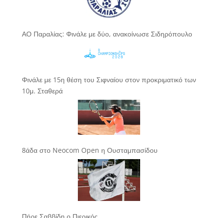
ΑΟ Παραλίας: Φινάλε με δύο, ανακοίνωσε Σιδηρόπουλο
Φινάλε με 15η θέση του Σιφναίου στον προκριματικό των
10μ. Σταθερά
8άδα στο Neocom Open η Ουσταμπασίδου
Πήρε Σαββίδη ο Πιερικός