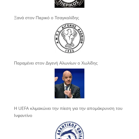
Ξανά στον Πιερικό ο Τσαγκαλίδης
Παραμένει στον Διγενή Αλωνίων ο Χωλίδης
Η UEFA κλιμακώνει την πίεση για την απομάκρυνση του
Ινφαντίνο