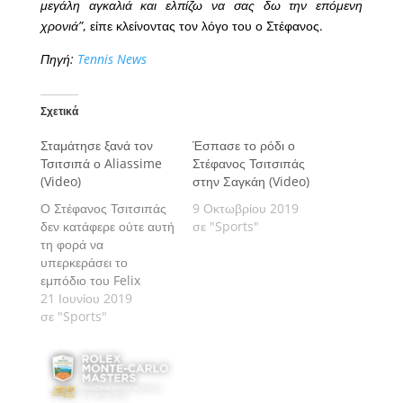
μεγάλη αγκαλιά και ελπίζω να σας δω την επόμενη
χρονιά”
, είπε κλείνοντας τον λόγο του ο Στέφανος.
Πηγή:
Tennis News
Σχετικά
Σταμάτησε ξανά τον
Έσπασε το ρόδι ο
Τσιτσιπά ο Aliassime
Στέφανος Τσιτσιπάς
(Video)
στην Σαγκάη (Video)
Ο Στέφανος Τσιτσιπάς
9 Οκτωβρίου 2019
δεν κατάφερε ούτε αυτή
σε "Sports"
τη φορά να
υπερκεράσει το
εμπόδιο του Felix
Auger-Aliassime, που
21 Ιουνίου 2019
έκανε ένα μεγάλο
σε "Sports"
παιχνίδι και προκρίθηκε
στα ημιτελικά του
Queen's Club
Championships.