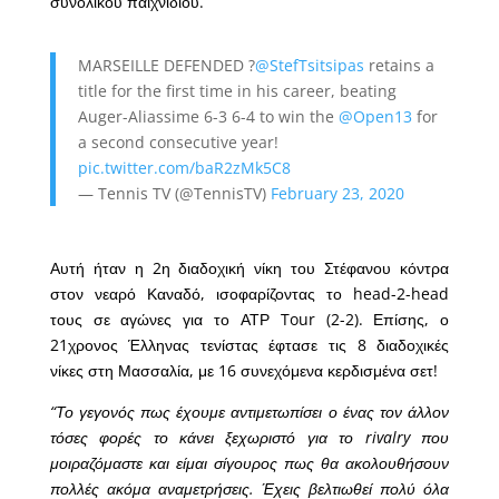
συνολικού παιχνιδιού.
MARSEILLE DEFENDED ?
@StefTsitsipas
retains a
title for the first time in his career, beating
Auger-Aliassime 6-3 6-4 to win the
@Open13
for
a second consecutive year!
pic.twitter.com/baR2zMk5C8
— Tennis TV (@TennisTV)
February 23, 2020
Αυτή ήταν η 2η διαδοχική νίκη του Στέφανου κόντρα
στον νεαρό Καναδό, ισοφαρίζοντας το head-2-head
τους σε αγώνες για το ΑΤΡ Tour (2-2). Επίσης, ο
21χρονος Έλληνας τενίστας έφτασε τις 8 διαδοχικές
νίκες στη Μασσαλία, με 16 συνεχόμενα κερδισμένα σετ!
“Το γεγονός πως έχουμε αντιμετωπίσει ο ένας τον άλλον
τόσες φορές το κάνει ξεχωριστό για το rivalry που
μοιραζόμαστε και είμαι σίγουρος πως θα ακολουθήσουν
πολλές ακόμα αναμετρήσεις. Έχεις βελτιωθεί πολύ όλα