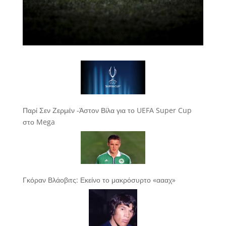
Παρί Σεν Ζερμέν -Άστον Βίλα για το UEFA Super Cup
στο Mega
Γκόραν Βλάοβιτς: Εκείνο το μακρόσυρτο «αααχ»