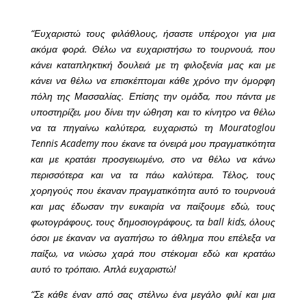
“Ευχαριστώ τους φιλάθλους, ήσαστε υπέροχοι για μια
ακόμα φορά. Θέλω να ευχαριστήσω το τουρνουά, που
κάνει καταπληκτική δουλειά με τη φιλοξενία μας και με
κάνει να θέλω να επισκέπτομαι κάθε χρόνο την όμορφη
πόλη της Μασσαλίας. Επίσης την ομάδα, που πάντα με
υποστηρίζει, μου δίνει την ώθηση και το κίνητρο να θέλω
να τα πηγαίνω καλύτερα, ευχαριστώ τη Mouratoglou
Tennis Academy που έκανε τα όνειρά μου πραγματικότητα
και με κρατάει προσγειωμένο, στο να θέλω να κάνω
περισσότερα και να τα πάω καλύτερα. Τέλος, τους
χορηγούς που έκαναν πραγματικότητα αυτό το τουρνουά
και μας έδωσαν την ευκαιρία να παίξουμε εδώ, τους
φωτογράφους, τους δημοσιογράφους, τα ball kids, όλους
όσοι με έκαναν να αγαπήσω το άθλημα που επέλεξα να
παίξω, να νιώσω χαρά που στέκομαι εδώ και κρατάω
αυτό το τρόπαιο. Απλά ευχαριστώ!
“Σε κάθε έναν από σας στέλνω ένα μεγάλο φιλί και μια