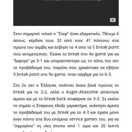
Στον σημερινό τελικό ο “Στεφ” ήταν εξαιρετικός. Πέτυχε 4
άσους, κέρδισε τους 32 από τους 41 πόντους στα
πρώτα του σερβίς και έσβησε τα 4 από τα 5 break point
που αντιμετώπισε. Έκανε το break στο 4ο game για να
“ξεφύγει” με 3-1 και υπερασπίστηκε ως το τέλος του σετ
το προβάδισμά του, παρόλο που χρειάστηκε να σβήσει
3 break point στο 9ο game, όταν σέρβιρε για το 6-3.
Στο 2ο σετ ο Έλληνας τενίστας έκανε ξανά πρώτος το
break για το 3-2, αλλά ο Auger-Aliassime απάντησε
άμεσα και με το break back ισοφάρισε σε 3-3. Σε εκείνο
το σημείο ο Στέφανος έδειξε χαρακτήρα, ανέκτησε άμεσα
το προβάδισμά του με break για το 4-3 και έχασε μόνο
έναν πόντο στα δυο επόμενα service games του, για να
“σφραγίσει” τη νίκη έπειτα από 1 ώρα και 26 λεπτά