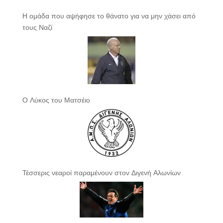
Η ομάδα που αψήφησε το θάνατο για να μην χάσει από
τους Ναζί
Ο Λύκος του Ματσέιο
Τέσσερις νεαροί παραμένουν στον Διγενή Αλωνίων