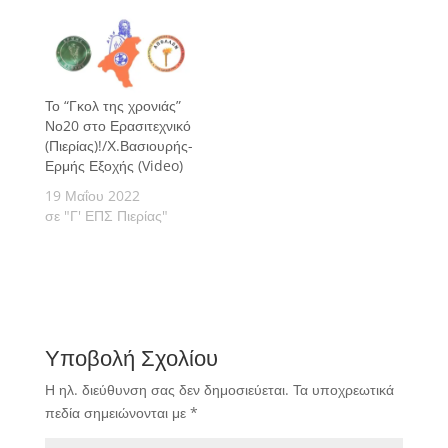
Το “Γκολ της χρονιάς”
Νο20 στο Ερασιτεχνικό
(Πιερίας)!/Χ.Βασιουρής-
Ερμής Εξοχής (Video)
19 Μαΐου 2022
σε "Γ' ΕΠΣ Πιερίας"
Υποβολή Σχολίου
Η ηλ. διεύθυνση σας δεν δημοσιεύεται.
Τα υποχρεωτικά
πεδία σημειώνονται με
*