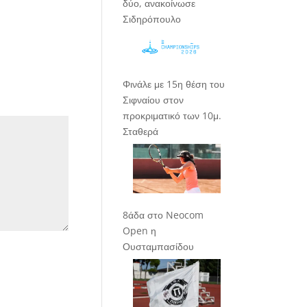
δύο, ανακοίνωσε
Σιδηρόπουλο
Φινάλε με 15η θέση του
Σιφναίου στον
προκριματικό των 10μ.
Σταθερά
8άδα στο Neocom
Open η
Ουσταμπασίδου