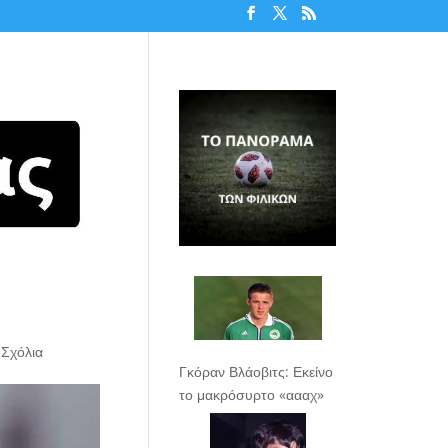
 Σχόλια
Γκόραν Βλάοβιτς: Εκείνο
το μακρόσυρτο «αααχ»