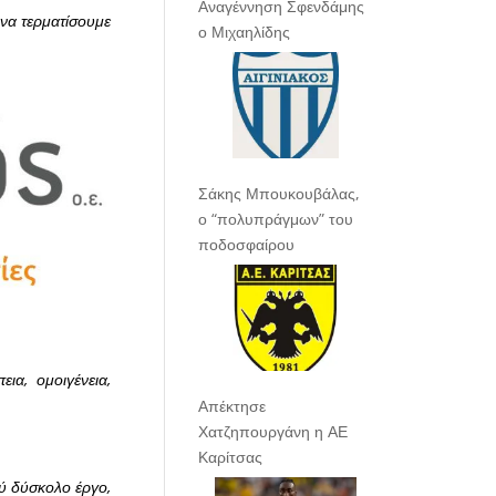
Αναγέννηση Σφενδάμης
να τερματίσουμε
ο Μιχαηλίδης
Σάκης Μπουκουβάλας,
ο “πολυπράγμων” του
ποδοσφαίρου
ια, ομοιγένεια,
Απέκτησε
Χατζηπουργάνη η ΑΕ
Καρίτσας
λύ δύσκολο έργο,