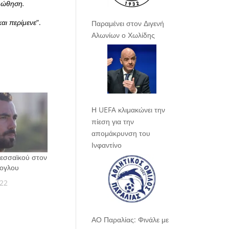
ε ώθηση.
αι περίμενε
“.
Παραμένει στον Διγενή
Αλωνίων ο Χωλίδης
Η UEFA κλιμακώνει την
πίεση για την
απομάκρυνση του
Ινφαντίνο
Εδεσσαϊκού στον
τογλου
022
ΑΟ Παραλίας: Φινάλε με