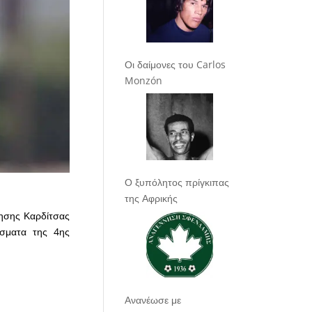
Οι δαίμονες του Carlos
Monzón
Ο ξυπόλητος πρίγκιπας
της Αφρικής
νησης Καρδίτσας
έσματα της 4ης
Ανανέωσε με