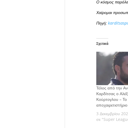
Ο κόσμος παρόλες
Χαίρομαι προσωπι
Πηγή:
karditsasp
Σχετικά
Τέλος από την Α
Καρδίτσας ο Αλέ
Κούρτογλου – Το
αποχαιρετιστήριο
3 Δεκεμβρίου 20
σε "Super Leagu