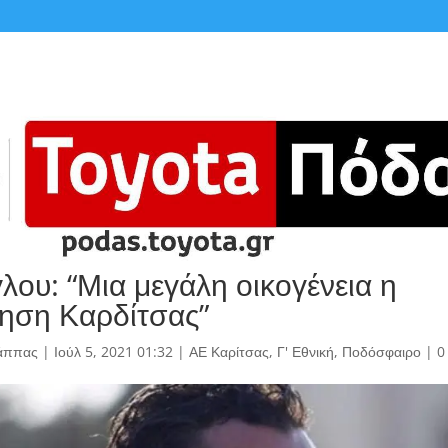
λου: “Μια μεγάλη οικογένεια η
ηση Καρδίτσας”
άππας
|
Ιούλ 5, 2021 01:32
|
ΑΕ Καρίτσας
,
Γ' Εθνική
,
Ποδόσφαιρο
|
0