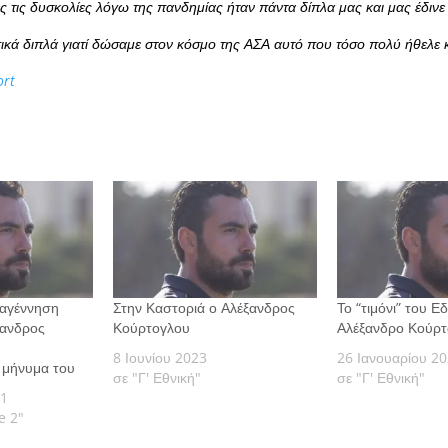
 τις δυσκολίες λόγω της πανδημίας ήταν πάντα δίπλα μας και μας έδιν
κά διπλά γιατί δώσαμε στον κόσμο της ΑΣΑ αυτό που τόσο πολύ ήθελε κ
ort
ναγέννηση
Στην Καστοριά ο Αλέξανδρος
Το “τιμόνι” του 
ξανδρος
Κούρτογλου
Αλέξανδρο Κούρ
8 Ιουνίου 2023
26 Ιανουαρίου 2
 μήνυμα του
σε "Γ' Εθνική"
σε "Γ' Εθνική"
21
e 2"