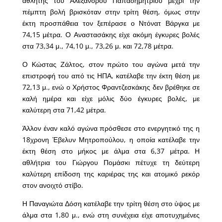
αθλητής του Αλέξανδρου Παπαδημητρίου μέχρι την
πέμπτη βολή βρισκόταν στην τρίτη θέση, όμως στην
έκτη προσπάθεια τον ξεπέρασε ο Ντόνατ Βάργκα με
74,15 μέτρα. Ο Αναστασάκης είχε ακόμη έγκυρες βολές
στα 73,34 μ., 74,10 μ., 73,26 μ. και 72,78 μέτρα.
Ο Κώστας Ζάλτος, στον πρώτο του αγώνα μετά την
επιστροφή του από τις ΗΠΑ, κατέλαβε την έκτη θέση με
72,13 μ., ενώ ο Χρήστος Φραντζεσκάκης δεν βρέθηκε σε
καλή ημέρα και είχε μόλις δύο έγκυρες βολές, με
καλύτερη στα 71,42 μέτρα.
Άλλον έναν καλό αγώνα πρόσθεσε στο ενεργητικό της η
18χρονη Έβελυν Μητροπούλου, η οποία κατέλαβε την
έκτη θέση στο μήκος με άλμα στα 6,37 μέτρα. Η
αθλήτρια του Γιώργου Πομάσκι πέτυχε τη δεύτερη
καλύτερη επίδοση της καριέρας της και ατομικό ρεκόρ
στον ανοιχτό στίβο.
Η Παναγιώτα Δόση κατέλαβε την τρίτη θέση στο ύψος με
άλμα στα 1,80 μ., ενώ στη συνέχεια είχε αποτυχημένες