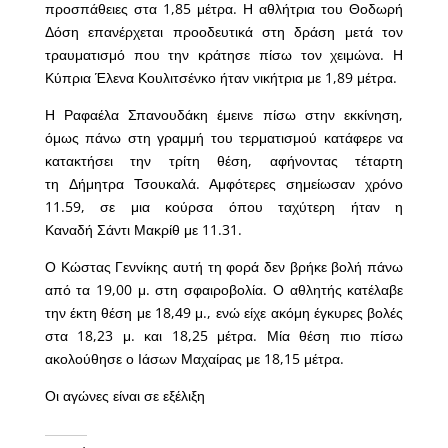
προσπάθειες στα 1,85 μέτρα. Η αθλήτρια του Θοδωρή
Δόση επανέρχεται προοδευτικά στη δράση μετά τον
τραυματισμό που την κράτησε πίσω τον χειμώνα. Η
Κύπρια Έλενα Κουλιτσένκο ήταν νικήτρια με 1,89 μέτρα.
Η Ραφαέλα Σπανουδάκη έμεινε πίσω στην εκκίνηση,
όμως πάνω στη γραμμή του τερματισμού κατάφερε να
κατακτήσει την τρίτη θέση, αφήνοντας τέταρτη
τη Δήμητρα Τσουκαλά. Αμφότερες σημείωσαν χρόνο
11.59, σε μια κούρσα όπου ταχύτερη ήταν η
Καναδή Σάντι Μακρίθ με 11.31.
Ο Κώστας Γεννίκης αυτή τη φορά δεν βρήκε βολή πάνω
από τα 19,00 μ. στη σφαιροβολία. Ο αθλητής κατέλαβε
την έκτη θέση με 18,49 μ., ενώ είχε ακόμη έγκυρες βολές
στα 18,23 μ. και 18,25 μέτρα. Μία θέση πιο πίσω
ακολούθησε ο Ιάσων Μαχαίρας με 18,15 μέτρα.
Οι αγώνες είναι σε εξέλιξη