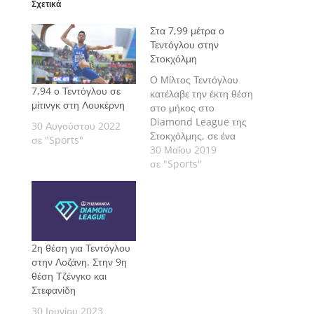
Σχετικά
Στα 7,99 μέτρα ο
Τεντόγλου στην
Στοκχόλμη
Ο Μίλτος Τεντόγλου
7,94 ο Τεντόγλου σε
κατέλαβε την έκτη θέση
μίτινγκ στη Λουκέρνη
στο μήκος στο
Diamond League της
30 Αυγούστου 2022
Στοκχόλμης, σε ένα
σε "Sports"
απόγευμα που οι 12
30 Μαΐου 2019
βαθμοί Κελσίου και ο
σε "Sports"
άνεμος που
ξεπερνούσε τα 6,00 μ.
δεν άφησε τους
αθλητές να δείξουν τις
δυνατότητες τους.
2η θέση για Τεντόγλου
στην Λοζάνη. Στην 9η
θέση Τζένγκο και
Στεφανίδη
30 Ιουνίου 2023