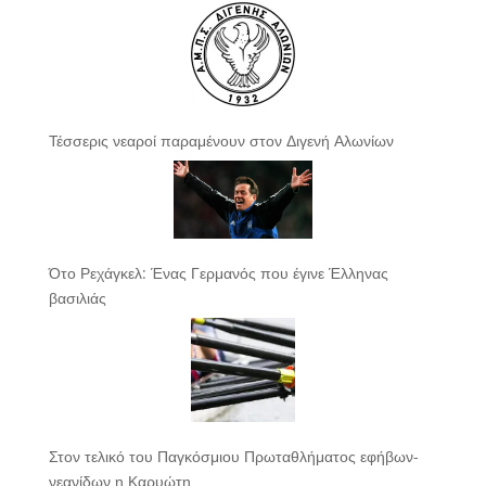
Τέσσερις νεαροί παραμένουν στον Διγενή Αλωνίων
Ότο Ρεχάγκελ: Ένας Γερμανός που έγινε Έλληνας
βασιλιάς
Στον τελικό του Παγκόσμιου Πρωταθλήματος εφήβων-
νεανίδων η Καρυώτη