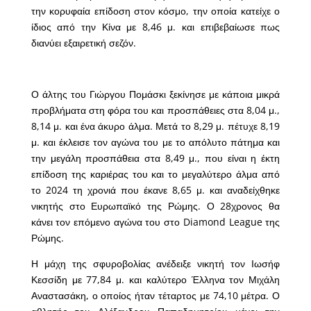
την κορυφαία επίδοση στον κόσμο, την οποία κατείχε ο
ίδιος από την Κίνα με 8,46 μ. και επιβεβαίωσε πως
διανύει εξαιρετική σεζόν.
Ο άλτης του Γιώργου Πομάσκι ξεκίνησε με κάποια μικρά
προβλήματα στη φόρα του και προσπάθειες στα 8,04 μ.,
8,14 μ. και ένα άκυρο άλμα. Μετά το 8,29 μ. πέτυχε 8,19
μ. και έκλεισε τον αγώνα του με το απόλυτο πάτημα και
την μεγάλη προσπάθεια στα 8,49 μ., που είναι η έκτη
επίδοση της καριέρας του και το μεγαλύτερο άλμα από
το 2024 τη χρονιά που έκανε 8,65 μ. και αναδείχθηκε
νικητής στο Ευρωπαϊκό της Ρώμης. Ο 28χρονος θα
κάνει τον επόμενο αγώνα του στο Diamond League της
Ρώμης.
Η μάχη της σφυροβολίας ανέδειξε νικητή τον Ιωσήφ
Κεσσίδη με 77,84 μ. και καλύτερο Έλληνα τον Μιχάλη
Αναστασάκη, ο οποίος ήταν τέταρτος με 74,10 μέτρα. Ο