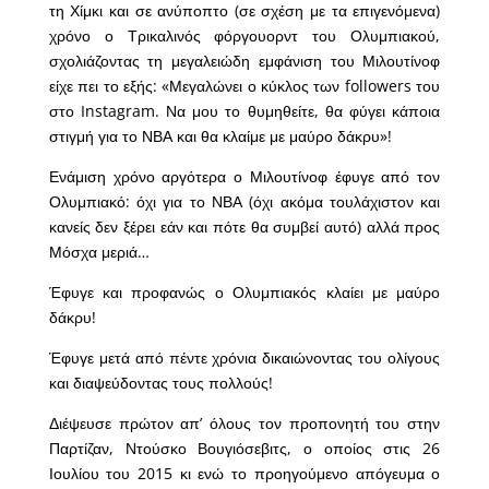
τη Χίμκι και σε ανύποπτο (σε σχέση με τα επιγενόμενα)
χρόνο ο Τρικαλινός φόργουορντ του Ολυμπιακού,
σχολιάζοντας τη μεγαλειώδη εμφάνιση του Μιλουτίνοφ
είχε πει το εξής: «Μεγαλώνει ο κύκλος των followers του
στο Instagram. Να μου το θυμηθείτε, θα φύγει κάποια
στιγμή για το ΝΒΑ και θα κλαίμε με μαύρο δάκρυ»!
Ενάμιση χρόνο αργότερα ο Μιλουτίνοφ έφυγε από τον
Ολυμπιακό: όχι για το ΝΒΑ (όχι ακόμα τουλάχιστον και
κανείς δεν ξέρει εάν και πότε θα συμβεί αυτό) αλλά προς
Μόσχα μεριά…
Έφυγε και προφανώς ο Ολυμπιακός κλαίει με μαύρο
δάκρυ!
Έφυγε μετά από πέντε χρόνια δικαιώνοντας του ολίγους
και διαψεύδοντας τους πολλούς!
Διέψευσε πρώτον απ’ όλους τον προπονητή του στην
Παρτίζαν, Ντούσκο Βουγιόσεβιτς, ο οποίος στις 26
Ιουλίου του 2015 κι ενώ το προηγούμενο απόγευμα ο