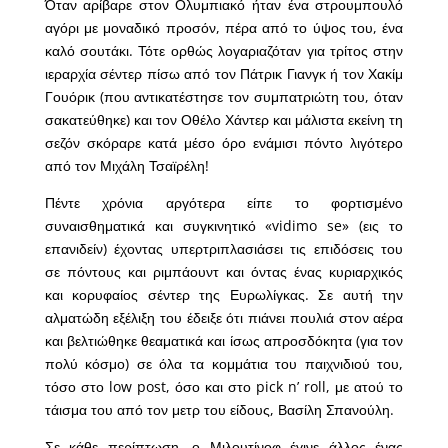
Όταν αρίβαρε στον Ολυμπιακό ήταν ένα στρουμπουλό
αγόρι με μοναδικό προσόν, πέρα από το ύψος του, ένα
καλό σουτάκι. Τότε ορθώς λογαριαζόταν για τρίτος στην
ιεραρχία σέντερ πίσω από τον Πάτρικ Γιανγκ ή τον Χακίμ
Γουόρικ (που αντικατέστησε τον συμπατριώτη του, όταν
σακατεύθηκε) και τον Οθέλο Χάντερ και μάλιστα εκείνη τη
σεζόν σκόραρε κατά μέσο όρο ενάμισι πόντο λιγότερο
από τον Μιχάλη Τσαϊρέλη!
Πέντε χρόνια αργότερα είπε το φορτισμένο
συναισθηματικά και συγκινητικό «vidimo se» (εις το
επανιδείν) έχοντας υπερτριπλασιάσει τις επιδόσεις του
σε πόντους και ριμπάουντ και όντας ένας κυριαρχικός
και κορυφαίος σέντερ της Ευρωλίγκας. Σε αυτή την
αλματώδη εξέλιξη του έδειξε ότι πιάνει πουλιά στον αέρα
και βελτιώθηκε θεαματικά και ίσως απροσδόκητα (για τον
πολύ κόσμο) σε όλα τα κομμάτια του παιχνιδιού του,
τόσο στο low post, όσο και στο pick n’ roll, με ατού το
τάισμα του από τον μετρ του είδους, Βασίλη Σπανούλη.
Σε κάθε περίπτωση, ο Μιλουτίνοφ έγινε άλλος ένας