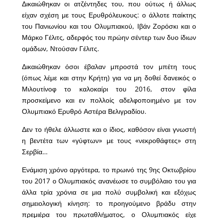
Δικαιώθηκαν οι ατζέντηδες του, που ούτως ή άλλως
είχαν σχέση με τους Ερυθρόλευκους: ο άλλοτε παίκτης
του Πανιωνίου και του Ολυμπιακού, Ιβάν Ζορόσκι και ο
Μάρκο Γέλιτς, αδερφός του πρώην σέντερ των δυο ίδιων
ομάδων, Ντούσαν Γέλιτς.
Δικαιώθηκαν όσοι έβαλαν μπροστά τον μπέτη τους
(όπως λέμε και στην Κρήτη) για να μη δοθεί δανεικός ο
Μιλουτίνοφ το καλοκαίρι του 2016, στον φίλα
προσκείμενο και εν πολλοίς αδελφοποιημένο με τον
Ολυμπιακό Ερυθρό Αστέρα Βελιγραδίου.
Δεν το ήθελε άλλωστε και ο ίδιος, καθόσον είναι γνωστή
η βεντέτα των «γύφτων» με τους «νεκροθάφτες» στη
Σερβία…
Ενάμιση χρόνο αργότερα, το πρωινό της 9ης Οκτωβρίου
του 2017 ο Ολυμπιακός ανανέωσε το συμβόλαιο του για
άλλα τρία χρόνια σε μια πολύ συμβολική και εξόχως
σημειολογική κίνηση: το προηγούμενο βράδυ στην
πρεμιέρα του πρωταθλήματος, ο Ολυμπιακός είχε