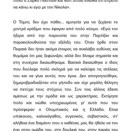
πολύ ο Ζάρκο Πάσπαλι και κάτι τέτοιο ένιωθα ότι έπρεπε
να κάνω κι εγώ με τον Νίκολα».
Ο Τόμιτς δεν έχει πάθει… αμνησία για να ξεχάσει το
χοντρό κράξιμο που έφαγαν από πολύ κόσμο. «Εγώ τον
ήξερα από την παρουσία του στην Παρτίζαν και
παρακολουθούσα την εξέλιξη του. Όταν ήρθε στον
Πειραιά δεν ήταν ακόμα έτοιμος να αναλάβει ευθύνες και
θυμάμαι ότι μας ξεφώνιζαν, αλλά δεν δίναμε σημασία και
στη συνέχεια δικαιωθήκαμε. Βασικά δικαιώθηκε ο ίδιος
που δούλεψε πολύ σκληρά για να καλύψει τις ατέλειες
του και να γίνει αυτός που έγινε. Δεν απογοητεύθηκε,
ξημεροβραδιαζόταν στο γήπεδο και είχε μεγάλη θέληση
να πετύχει τους στόχους του. Συν τοις άλλοις έδεσε
αμέσως με την ομάδα και ως χαρακτήρας. Εκτίμησε
πολύ και νιώθει υποχρεωμένος γι’ αυτά που του
πρόσφεραν ο Ολυμπιακός και η Ελλάδα. Είναι
υπάκουος, καλοκάγαθος, ευγενικός, σεβαστικός, στ’
αλήθεια ένα διαμάντι που ο καθένας μας θα ήθελε να τον
έχει στην ομάδα του, στη δουλειά του, στην παρέα του