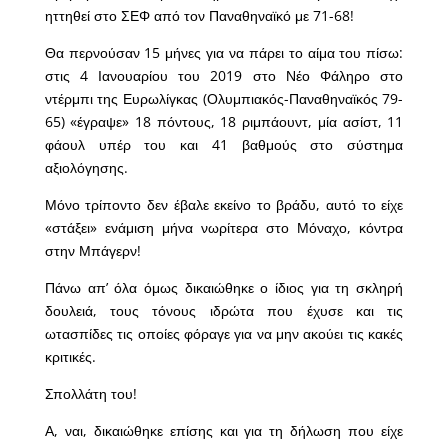
ηττηθεί στο ΣΕΦ από τον Παναθηναϊκό με 71-68!
Θα περνούσαν 15 μήνες για να πάρει το αίμα του πίσω:
στις 4 Ιανουαρίου του 2019 στο Νέο Φάληρο στο
ντέρμπι της Ευρωλίγκας (Ολυμπιακός-Παναθηναϊκός 79-
65) «έγραψε» 18 πόντους, 18 ριμπάουντ, μία ασίστ, 11
φάουλ υπέρ του και 41 βαθμούς στο σύστημα
αξιολόγησης.
Μόνο τρίποντο δεν έβαλε εκείνο το βράδυ, αυτό το είχε
«στάξει» ενάμιση μήνα νωρίτερα στο Μόναχο, κόντρα
στην Μπάγερν!
Πάνω απ’ όλα όμως δικαιώθηκε ο ίδιος για τη σκληρή
δουλειά, τους τόνους ιδρώτα που έχυσε και τις
ωτασπίδες τις οποίες φόραγε για να μην ακούει τις κακές
κριτικές.
Σπολλάτη του!
Α, ναι, δικαιώθηκε επίσης και για τη δήλωση που είχε