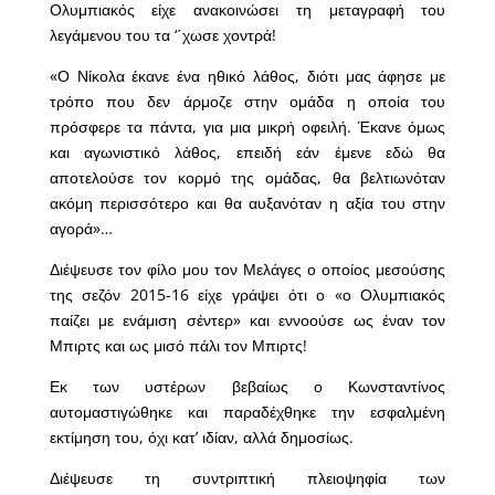
Ολυμπιακός είχε ανακοινώσει τη μεταγραφή του
λεγάμενου του τα ‘΄χωσε χοντρά!
«Ο Νίκολα έκανε ένα ηθικό λάθος, διότι μας άφησε με
τρόπο που δεν άρμοζε στην ομάδα η οποία του
πρόσφερε τα πάντα, για μια μικρή οφειλή. Έκανε όμως
και αγωνιστικό λάθος, επειδή εάν έμενε εδώ θα
αποτελούσε τον κορμό της ομάδας, θα βελτιωνόταν
ακόμη περισσότερο και θα αυξανόταν η αξία του στην
αγορά»…
Διέψευσε τον φίλο μου τον Μελάγες ο οποίος μεσούσης
της σεζόν 2015-16 είχε γράψει ότι ο «ο Ολυμπιακός
παίζει με ενάμιση σέντερ» και εννοούσε ως έναν τον
Μπιρτς και ως μισό πάλι τον Μπιρτς!
Εκ των υστέρων βεβαίως ο Κωνσταντίνος
αυτομαστιγώθηκε και παραδέχθηκε την εσφαλμένη
εκτίμηση του, όχι κατ’ ιδίαν, αλλά δημοσίως.
Διέψευσε τη συντριπτική πλειοψηφία των