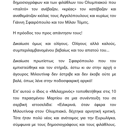
δημοσιογράφων και των φιλάθλων του Ολυμπιακού που
«παλτό» τον ανέβαζαν, «κρέας» τον κατέβαζαν και
αναθεμάτιζαν κιόλας τους Αγγελόπουλους και κυρίως τον
Γιάννη Σφαιρόπουλο και τον Μίλαν Τόμιτς.
Η πρόοδος του προς απάντησιν τους!
Δικαίωσε όμως και ολίγους. Ολίγους αλλά καλούς,
συμπεριλαμβανομένου βεβαίως και του απατού του…
Δικαίωσε πρωτίστως τον Σφαιρόπουλο που τον
εμπιστεύθηκε και τον στήριξε, έστω κι αν στην αρχή ο
άγουρος Μιλουτίνιφ δεν έστριβε και δεν έκοβε ούτε με
βαλέ, όπως λένε στην ποδοσφαιρική αργκό!
Επ’ αυτού ο ίδιος ο «Μελαχρινός» τοποθετήθηκε στις 10
του περασμένου Μαρτίου σε μια συνέντευξη του σε
σερβική ιστοσελίδα: «Ειλικρινά, όταν έφερα τον
Μιλουτίνοφ στον Ολυμπιακό, δέχτηκα αρνητική κριτική.
Τότε ήταν πολύ νέος και ανέτοιμος για την Ευρωλίγκα,
σύμφωνα με τους δημοσιογράφους και τους φιλάθλους.