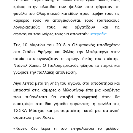
κρίκος στην αλυσίδα των ψηλών που φόρεσαν τη
φανέλα του Ολυμπιακού και είδαν προς τέρψιν τους τις
καριέρες τους να απογειώνονται, τους τραπεζικούς
λογαριασμούς τους να αβγατίζουν και τις
αφεντομουτσουνάρες τους να αποκτούν
υπεραξία
.
Στις 10 Μαρτίου του 2018 ο Ολυμπιακός υποδεχόταν
στο Στάδιο Ειρήνης και Φιλίας την Μπάμπεργκ στην
οποία τότε αγωνιζόταν ο πρώην δικός του παίκτης,
Ντάνιελ Χάκετ. Ο Ιταλοαμερικανός φίλησε το παρκέ και
γνώρισε την παλλαϊκή αποθέωση.
Λίγα λεπτά μετά τη λήξη του αγώνα, στα αποδυτήρια και
μπροστά στις κάμερες ο Μιλουτίνοφ είπε μια κουβέντα
που πιθανότατα θα αποβεί προφητική όταν θα
επιστρέψει στο ίδιο γήπεδο φορώντας τη φανέλα της
ΤΣΣΚΑ Μόσχας και με συμπαίκτη, κατά μία σατανική
σύμπτωση τον Χάκετ.
«Κανείς δεν ξέρει τι του επιφυλάσσει το μέλλον.