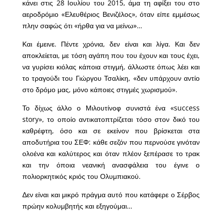
κάνει στις 28 Ιουλίου του 2015, άμα τη αφίξει του στο
αεροδρόμιο «Ελευθέριος Βενιζέλος», όταν είπε εμμέσως
πλην σαφώς ότι «ήρθα για να μείνω»…
Και έμεινε. Πέντε χρόνια, δεν είναι και λίγα. Και δεν
αποκλείεται, με τόση αγάπη που του έχουν και τους έχει,
να γυρίσει κιόλας κάποια στιγμή, άλλωστε όπως λέει και
το τραγούδι του Γιώργου Τσαλίκη, «δεν υπάρχουν αντίο
στο δρόμο μας, μόνο κάποιες στιγμές χωρισμού».
Το δίχως άλλο ο Μιλουτίνοφ συνιστά ένα «success
story», το οποίο αντικατοπτρίζεται τόσο στον δικό του
καθρέφτη, όσο και σε εκείνον που βρίσκεται στα
αποδυτήρια του ΣΕΦ: κάθε σεζόν που περνούσε γινόταν
ολοένα και καλύτερος και όταν πλέον ξεπέρασε το τρακ
και την όποια νεανική ανασφάλεια του έγινε ο
πολιορκητικός κριός του Ολυμπιακού.
Δεν είναι και μικρό πράγμα αυτό που κατάφερε ο Σέρβος
πρώην κολυμβητής και εξηγούμαι…