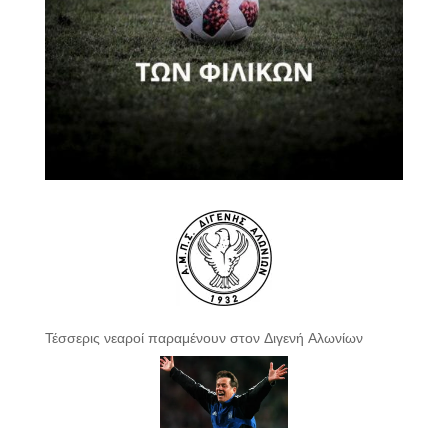
Τέσσερις νεαροί παραμένουν στον Διγενή Αλωνίων