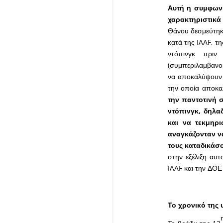
Αυτή η συμφωνί
χαρακτηριστικά
Θάνου δεσμεύτηκα
κατά της IAAF, τ
ντόπινγκ πρι
(συμπεριλαμβανο
να αποκαλύψουν τ
την οποία αποκα
την παντοτινή 
ντόπινγκ, δηλα
και να τεκμηρ
αναγκάζονταν ν
τους καταδικάσ
στην εξέλιξη αυτ
IAAF και την ΔΟΕ
Το χρονικό της