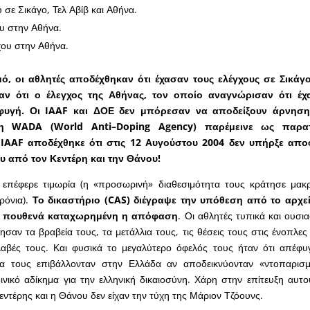
 σε Σικάγο, Τελ Αβίβ και Αθήνα.
υ στην Αθήνα.
ου στην Αθήνα.
ό, οι αθλητές αποδέχθηκαν ότι έχασαν τους ελέγχους σε Σικάγο
αν ότι ο έλεγχος της Αθήνας, τον οποίο αναγνώρισαν ότι έχ
φυγή. Οι
IAAF
και ΔΟΕ δεν μπόρεσαν να αποδείξουν άρνηση
 η
WADA
(
World
Anti
–
Doping
Agency
) παρέμεινε ως παρατ
η
IAAF
αποδέχθηκε ότι στις 12 Αυγούστου 2004 δεν υπήρξε αποφ
υ από τον Κεντέρη και την Θάνου!
επέφερε τιμωρία (η «προσωρινή» διαθεσιμότητα τους κράτησε μακ
ρόνια).
Το δικαστήριο (
CAS
) διέγραψε την υπόθεση από το αρχείο
ει πουθενά καταχωρημένη η απόφαση
. Οι αθλητές τυπικά και ουσι
ησαν τα βραβεία τους, τα μετάλλια τους, τις θέσεις τους στις ένοπλες 
λαβές τους. Και φυσικά το μεγαλύτερο όφελός τους ήταν ότι απέφυγ
α τους επιβάλλονταν στην Ελλάδα αν αποδεικνύονταν «ντοπαρισμ
οινικό αδίκημα για την ελληνική δικαιοσύνη. Χάρη στην επίτευξη αυτο
ντέρης και η Θάνου δεν είχαν την τύχη της Μάριον Τζόουνς.