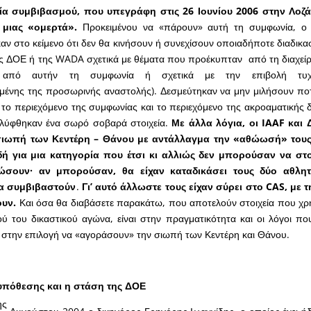
α συμβιβασμού, που υπεγράφη στις 26 Ιουνίου 2006 στην Λοζά
 μιας «ομερτά».
Προκειμένου να «πάρουν» αυτή τη συμφωνία, ο 
ν στο κείμενο ότι δεν θα κινήσουν ή συνεχίσουν οποιαδήποτε διαδικ
ης ΔΟΕ ή της WADA σχετικά με θέματα που προέκυπταν από τη διαχείρ
ν από αυτήν τη συμφωνία ή σχετικά με την επιβολή τυ
μένης της προσωρινής αναστολής). Δεσμεύτηκαν να μην μιλήσουν πο
ο περιεχόμενο της συμφωνίας και το περιεχόμενο της ακροαματικής δ
λύφθηκαν ένα σωρό σοβαρά στοιχεία.
Με άλλα λόγια, οι
IAAF
και 
σιωπή των Κεντέρη – Θάνου με αντάλλαγμα την «αθώωσή» τους 
δή για μια κατηγορία που έτσι κι αλλιώς δεν μπορούσαν να στ
ιώσουν· αν μπορούσαν, θα είχαν καταδικάσει τους δύο αθλητ
α συμβιβαστούν
.
Γι’ αυτό άλλωστε τους είχαν σύρει στο
CAS
, με 
ουν.
Και όσα θα διαβάσετε παρακάτω, που αποτελούν στοιχεία που χ
ού του δικαστικού αγώνα, είναι στην πραγματικότητα και οι λόγοι π
 στην επιλογή να «αγοράσουν» την σιωπή των Κεντέρη και Θάνου.
 υπόθεσης και η στάση της ΔΟΕ
ης