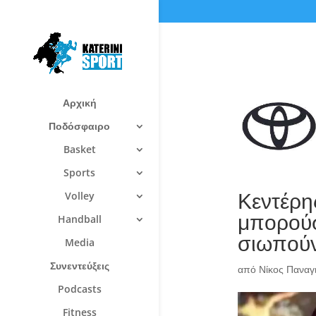
Αρχική
Ποδόσφαιρο
Basket
Sports
Κεντέρης
Volley
μπορούσα
Handball
σιωπού
Media
Συνεντεύξεις
από
Νίκος Πανα
Podcasts
Fitness