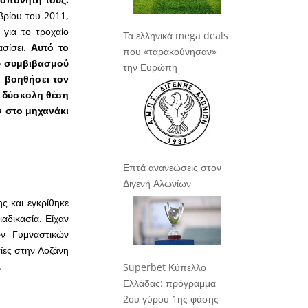
ρίου του 2011,
για το τροχαίο
Τα ελληνικά mega deals
ασίσει.
Αυτό το
που «ταρακούνησαν»
ου συμβιβασμού
την Ευρώπη
 βοηθήσει τον
ν δύσκολη θέση
 στο μηχανάκι
Επτά ανανεώσεις στον
Διγενή Αλωνίων
ς και εγκρίθηκε
αδικασία. Είχαν
ών Γυμναστικών
ίες στην Λοζάνη
.
Superbet Κύπελλο
Ελλάδας: πρόγραμμα
2ου γύρου 1ης φάσης