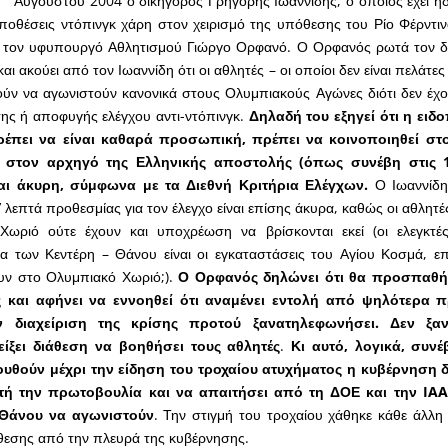
Αυγούστου 2004 ο δικηγόρος Γρηγόρης Ιωαννίδης, ο οποίος έχει ήδ
υποθέσεις ντόπινγκ χάρη στον χειρισμό της υπόθεσης του Ρίο Φέρντινα
τον υφυπουργό Αθλητισμού Γιώργο Ορφανό. Ο Ορφανός ρωτά τον δι
αι ακούει από τον Ιωαννίδη ότι οι αθλητές – οι οποίοι δεν είναι πελάτες 
ούν να αγωνιστούν κανονικά στους Ολυμπιακούς Αγώνες διότι δεν έχ
ς ή αποφυγής ελέγχου αντι-ντόπινγκ.
Δηλαδή του εξηγεί ότι η ειδ
πρέπει να είναι καθαρά προσωπική, πρέπει να κοινοποιηθεί στο
χι στον αρχηγό της Ελληνικής αποστολής (όπως συνέβη στις 
ναι άκυρη, σύμφωνα με τα Διεθνή Κριτήρια Ελέγχων.
Ο Ιωαννίδη
 λεπτά προθεσμίας για τον έλεγχο είναι επίσης άκυρα, καθώς οι αθλητέ
ωριό ούτε έχουν και υποχρέωση να βρίσκονται εκεί (οι ελεγκτές
α των Κεντέρη – Θάνου είναι οι εγκαταστάσεις του Αγίου Κοσμά, επ
ουν στο Ολυμπιακό Χωριό;).
Ο Ορφανός δηλώνει ότι θα προσπαθήσ
ς και αφήνει να εννοηθεί ότι αναμένει εντολή από ψηλότερα 
ην διαχείριση της κρίσης προτού ξανατηλεφωνήσει. Δεν ξα
είξει διάθεση να βοηθήσει τους αθλητές
.
Κι αυτό, λογικά, συνέ
υθούν μέχρι την είδηση του τροχαίου ατυχήματος η κυβέρνηση 
τή την πρωτοβουλία και να απαιτήσει από τη ΔΟΕ και την
IAA
 Θάνου να αγωνιστούν
. Την στιγμή του τροχαίου χάθηκε κάθε άλλη 
θεσης από την πλευρά της κυβέρνησης.