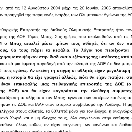
, από τις 12 Αυγούστου 2004 μέχρι τις 26 Ιουνίου 2006 αποκαλύπ
χαν προηγηθεί της παραμονής έναρξης των Ολυμπιακών Αγώνων της Α
ιθαρχικής Επιτροπής της Διεθνούς Ολυμπιακής Επιτροπής ήταν τον 
δρος της ΔΟΕ Τόμας Μπαχ. Στις ημέρες που ακολουθούν, από τις
4 ο Μπαχ απειλεί μέσω τρίτων τους αθλητές ότι αν δεν π
τους, θα τους πάρει τα κεφάλια. Τα λόγια του περιέχονται 
ρησιμοποιήθηκαν στην διαδικασία εξέτασης της υπόθεσης από 
ιαστικά μια έμμεση παραδοχή από την πλευρά της ΔΟΕ ότι δεν μπορε
ό τους αγώνες.
Αν εκείνη τη στιγμή οι αθλητές είχαν μεγαλύτερ
ς, η ιστορία θα είχε γραφτεί αλλιώς, διότι θα είχαν πατήσει στ
έναν επικεφαλής μιας πειθαρχικής επιτροπής της ΔΟΕ (ο
της ΔΟΕ) και θα είχαν «αγοράσει» την ελεύθερη συμμετοχ
εκτόξευση απειλής από τον Μπαχ έγινε εκ των υστέρων και ένας α
ησαν τις ΔΟΕ και IAAF στον ιστορικό συμβιβασμό της Λοζάνης. Η μ
ελέγχου στους αθλητές, τα 60’λεπτά μόνο για τον έλεγχο, η αναγνώρ
ακό Χωριό και ο μη έλεγχος τους, όλα συγκλίνουν στην εκτίμηση ό
ευθύνη όλων, καθώς αν είχαν επίγνωση των κανόνων και διαδικα
προσπάθεια να παγιδευτούν οι αθλητές.