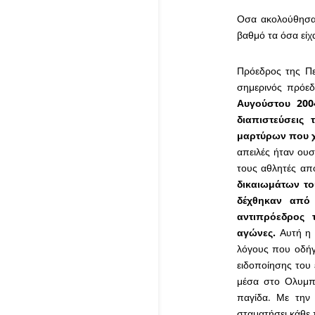
Οσα ακολούθησαν
βαθμό τα όσα εί
Πρόεδρος της Πε
σημερινός πρόε
Αυγούστου 200
διαπιστεύσεις 
μαρτύρων που χ
απειλές ήταν ουσ
τους αθλητές απ
δικαιωμάτων του
δέχθηκαν από 
αντιπρόεδρος 
αγώνες.
Αυτή η 
λόγους που οδήγ
ειδοποίησης του 
μέσα στο Ολυμπι
παγίδα. Με την 
σταματήσει κάθε 