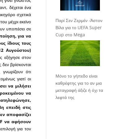
η γίνει γνωστός
ντ, δέχεται ένα
κηγόρο σχετικά
Παρί Σεν Ζερμέν -Άστον
του μέχρι εκείνο
Βίλα για το UEFA Super
ουν υποπέσει σε
Cup στο Mega
οποίηση, για να
υς ίδιους τους
12 Αυγούστου)
ς εξήγησε στον
ς δεν βρίσκονται
 γνωρίζουν ότι
Μόνο το γήπεδο είναι
ομένως γιατί οι
καθρέφτης για το αν μια
ει να μιλήσει
μεταγραφή άξιζε ή όχι τα
προκειμένου να
λεφτά της
νατηλεφώνησε,
βη επειδή στις
δεν αποφασίζει
F
να αφήσουν
επιλογή για τον