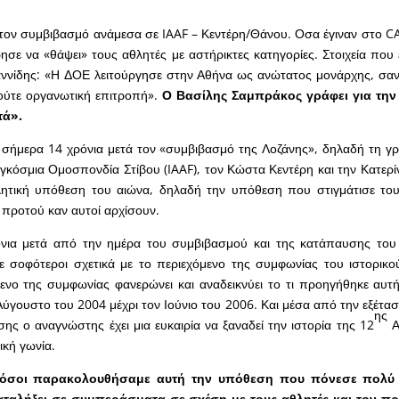
τον συμβιβασμό ανάμεσα σε IAAF – Κεντέρη/Θάνου. Οσα έγιναν στο C
ρησε να «θάψει» τους αθλητές με αστήρικτες κατηγορίες. Στοιχεία που 
ννίδης: «Η ΔΟΕ λειτούργησε στην Αθήνα ως ανώτατος μονάρχης, σαν
ούτε οργανωτική επιτροπή».
Ο Βασίλης Σαμπράκος γράφει για την 
τά».
σήμερα 14 χρόνια μετά τον «συμβιβασμό της Λοζάνης», δηλαδή τη γ
κόσμια Ομοσπονδία Στίβου (IAAF), τον Κώστα Κεντέρη και την Κατερί
λητική υπόθεση του αιώνα, δηλαδή την υπόθεση που στιγμάτισε το
προτού καν αυτοί αρχίσουν.
νια μετά από την ημέρα του συμβιβασμού και της κατάπαυσης του
με σοφότεροι σχετικά με το περιεχόμενο της συμφωνίας του ιστορικ
μενο της συμφωνίας φανερώνει και αναδεικνύει το τι προηγήθηκε αυτή
ύγουστο του 2004 μέχρι τον Ιούνιο του 2006. Και μέσα από την εξέτασ
ης
ης ο αναγνώστης έχει μια ευκαιρία να ξαναδεί την ιστορία της 12
Α
ική γωνία.
 όσοι παρακολουθήσαμε αυτή την υπόθεση που πόνεσε πολύ
αταλήξει σε συμπεράσματα σε σχέση με τους αθλητές και τον π