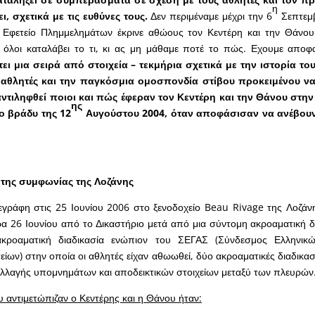
η
ι, σχετικά με τις ευθύνες τους.
Δεν περιμέναμε μέχρι την 6
Σεπτεμβ
 Εφετείο Πλημμελημάτων έκρινε αθώους τον Κεντέρη και την Θάνου 
 όλοι καταλάβει το τι, κι ας μη μάθαμε ποτέ το πώς. Εχουμε αποφ
ει μια σειρά από στοιχεία – τεκμήρια σχετικά με την ιστορία τ
αθλητές και την παγκόσμια ομοσπονδία στίβου προκειμένου να
ντιληφθεί ποιοι και πώς έφεραν τον Κεντέρη και την Θάνου στη
ης
ο βράδυ της 12
Αυγούστου 2004, όταν αποφάσισαν να ανέβουν
 της συμφωνίας της Λοζάνης
ράφη στις 25 Ιουνίου 2006 στο ξενοδοχείο Beau Rivage της Λοζάνη
α 26 Ιουνίου από το Δικαστήριο μετά από μια σύντομη ακροαματική δι
ακροαματική διαδικασία ενώπιον του ΣΕΓΑΣ (Σύνδεσμος Ελληνικ
ίων) στην οποία οι αθλητές είχαν αθωωθεί, δύο ακροαματικές διαδικασ
αλλαγής υπομνημάτων και αποδεικτικών στοιχείων μεταξύ των πλευρών
υ αντιμετώπιζαν ο Κεντέρης και η Θάνου ήταν: