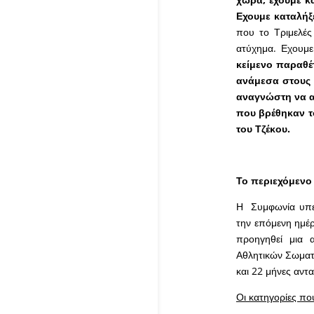
Εχουμε καταλήξε
που το Τριμελές
ατύχημα. Εχουμε
κείμενο παραθέτ
ανάμεσα στους 
αναγνώστη να α
που βρέθηκαν τ
του Τζέκου.
Το περιεχόμενο
Η Συμφωνία υπεγ
την επόμενη ημέρ
προηγηθεί μια 
Αθλητικών Σωματε
και 22 μήνες αντ
Οι κατηγορίες πο