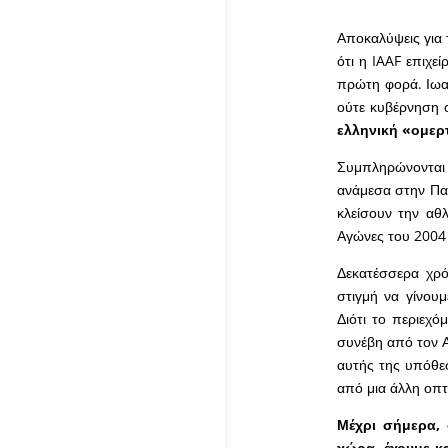
Αποκαλύψεις για 
ότι η IAAF επιχεί
πρώτη φορά. Ιωα
ούτε κυβέρνηση 
ελληνική «ομερ
Συμπληρώνονται 
ανάμεσα στην Παγ
κλείσουν την αθ
Αγώνες του 2004 
Δεκατέσσερα χρό
στιγμή να γίνου
Διότι το περιεχό
συνέβη από τον Α
αυτής της υπόθεσ
από μια άλλη οπτ
Μέχρι σήμερα,
χώρα, έχουμε κ