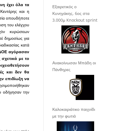
νη έχει όλα τα
Εξαιρετικός ο
Κεντέρης και η
Κυνηγάκης, 6ος στα
ασία οπουδήποτε
3.000μ Knockout sprint
ιση του ελέγχου
χόν κυρώσεων
τέ δημοσίως για
ιαδικασίας κατά
ΔΟΕ αγόρασαν
σχετικά με το
Ανακοίνωσαν Μπάδη οι
οιχειοθετήσουν
Πάνθηρες
ές και δεν θα
την επιδίωξη να
ρησιμοποιήθηκαν
ου οδήγησαν την
Καλοκαιριάτικο παιχνίδι
με την φωτιά