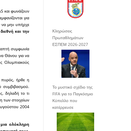
AS και φωνάζουν
εμφανίζονται για
 να μην υπήρχε
Κληρώσεις
διεθνή και την
Πρωταθλημάτων
ΕΣΠΕΜ 2026-2027
ραπτή συμφωνία
να Θάνου για να
υς Ολυμπιακούς
 πυρός, ήρθε η
ού συμβιβασμού.
Το μυστικό σχέδιο της
ς, δηλαδή το τι
FIFA για το Παγκόσμιο
η των στοιχείων
Κύπελλο που
υγούστου 2004
κατέρρευσε
 μια ολόκληρη
ροπονητή τους.