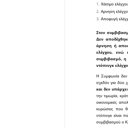
Χάσιμο ελέγχου
Αρνηση ελέγχο
Αποφυγή ελέγχ
Στον συμβιβασμ
Δεν αποδέχθηκ
άρνηση ή απο
ελέγχου, ενώ
συμβιβασμό, 
ντόπινγκ ελέγχο
Η Συμφωνία δεν 
σχεδόν για δύο χ
και δεν υπάρχ
την τιμωρία, κράτ
οικονομικές απο
κυρώσεις που θ
ντόπινγκ είναι π
συμβιβασμού ο Κε