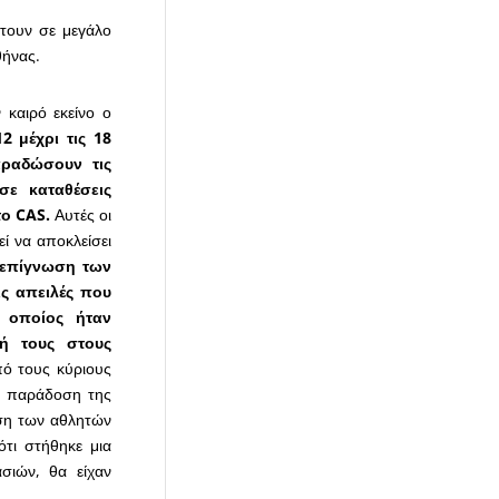
τουν σε μεγάλο
θήνας.
καιρό εκείνο ο
12 μέχρι τις 18
αραδώσουν τις
σε καταθέσεις
το
CAS
.
Αυτές οι
ί να αποκλείσει
η επίγνωση των
ις απειλές που
 οποίος ήταν
ή τους στους
πό τους κύριους
η παράδοση της
ιση των αθλητών
τι στήθηκε μια
σιών, θα είχαν