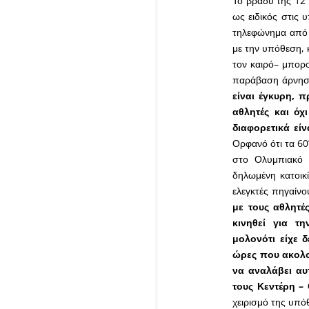
Το βράδυ της 12
ως ειδικός στις 
τηλεφώνημα από 
με την υπόθεση, κ
τον καιρό– μπορ
παράβαση άρνηση
είναι έγκυρη, 
αθλητές και ό
διαφορετικά εί
Ορφανό ότι τα 60’
στο Ολυμπιακό Χ
δηλωμένη κατοικί
ελεγκτές πηγαίν
με τους αθλητέ
κινηθεί για τ
μολονότι είχε δ
ώρες που ακολο
να αναλάβει αυ
τους Κεντέρη –
χειρισμό της υπό