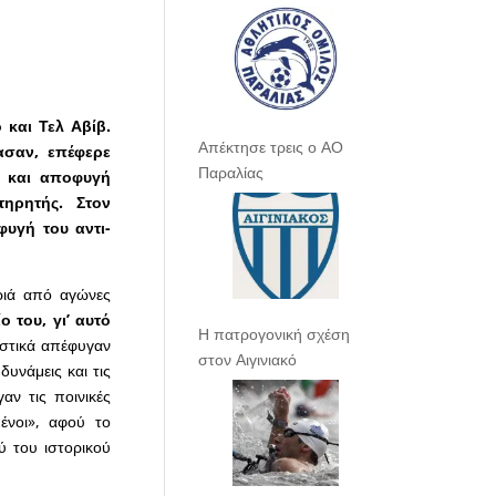
 και Τελ Αβίβ.
Απέκτησε τρεις ο ΑΟ
ασαν, επέφερε
Παραλίας
 και αποφυγή
ηρητής. Στον
υγή του αντι-
ριά από αγώνες
 του, γι’ αυτό
Η πατρογονική σχέση
αστικά απέφυγαν
στον Αιγινιακό
δυνάμεις και τις
αν τις ποινικές
ένοι», αφού το
ύ του ιστορικού