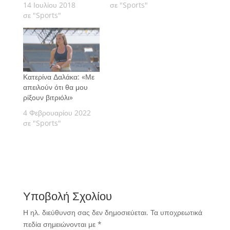
πρωταθλητισμό για να
14 Ιουλίου 2018
όσα κέρδισε από το
σε "Sports"
μπει στο Survivor.
σε "Sports"
Survivor.
Κατερίνα Δαλάκα: «Με
απειλούν ότι θα μου
ρίξουν βιτριόλι»
4 Φεβρουαρίου 2022
σε "Sports"
Υποβολή Σχολίου
Η ηλ. διεύθυνση σας δεν δημοσιεύεται.
Τα υποχρεωτικά
πεδία σημειώνονται με
*