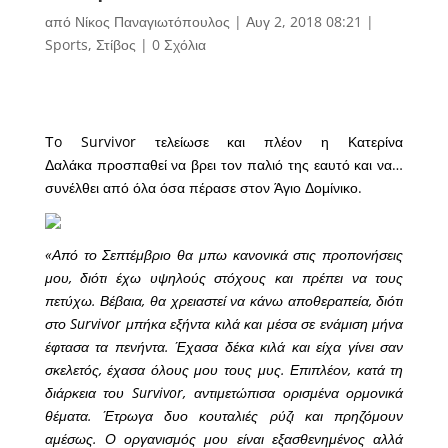
από
Νίκος Παναγιωτόπουλος
|
Αυγ 2, 2018 08:21
|
Sports
,
Στίβος
|
0 Σχόλια
Τo Survivor τελείωσε και πλέον η Κατερίνα
Δαλάκα προσπαθεί να βρει τον παλιό της εαυτό και να…
συνέλθει από όλα όσα πέρασε στον Άγιο Δομίνικο.
«Από το Σεπτέμβριο θα μπω κανονικά στις προπονήσεις
μου, διότι έχω υψηλούς στόχους και πρέπει να τους
πετύχω. Βέβαια, θα χρειαστεί να κάνω αποθεραπεία, διότι
στο Survivor μπήκα εξήντα κιλά και μέσα σε ενάμιση μήνα
έφτασα τα πενήντα. Έχασα δέκα κιλά και είχα γίνει σαν
σκελετός, έχασα όλους μου τους μυς. Επιπλέον, κατά τη
διάρκεια του Survivor, αντιμετώπισα ορισμένα ορμονικά
θέματα. Έτρωγα δυο κουταλιές ρύζι και πρηζόμουν
αμέσως. Ο οργανισμός μου είναι εξασθενημένος αλλά