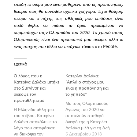
επειδή το σώμα μου είναι μαθημένο από τις προπονήσεις,
θεωρώ πως θα συνέλθω σχετικά γρήγορα. Έχω θέληση,
πείσμα και ο πήχης στις αθλητικές μου επιδόσεις είναι
πολύ ψηλά, να πιάσω τα όρια, προκειμένου να
συμμετάσχω στην Ολυμπιάδα του 2020. Το χρυσό στους
Ολυμπιακούς είναι ένα προσωπικό μου όνειρο, αλλά κι
ένας στόχος που θέλω να πετύχω»
τόνισε στο People.
Σχετικά
Ο λόγος που η
Κατερίνα Δαλάκα:
Κατερίνα Δαλάκα μπήκε
“Απλά ο στόχος μου
στο Survivor και
είναι η προπόνηση και
διέκοψε τον
το γήπεδο”
πρωταθλητισμό
Με τους Ολυμπιακούς
Η Ελληνίδα αθλήτρια
Αγώνες του 2020 να
του στίβου, Κατερίνα
αποτελούν σταθερό
Δαλάκα αποκάλυψε το
όνειρό της η Κατερίνα
λόγο που αποφάσισε
Δαλάκα μιλά για τη ζωή
να διακόψει τον
του πρωταθλητή και
6 Δεκεμβρίου 2018