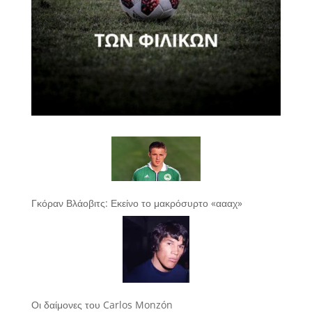
Γκόραν Βλάοβιτς: Εκείνο το μακρόσυρτο «αααχ»
Οι δαίμονες του Carlos Monzón