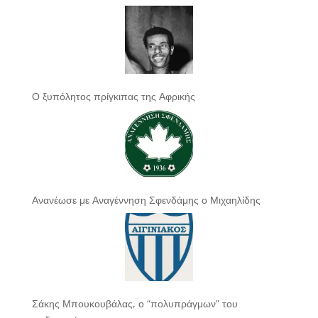
Ο ξυπόλητος πρίγκιπας της Αφρικής
Ανανέωσε με Αναγέννηση Σφενδάμης ο Μιχαηλίδης
Σάκης Μπουκουβάλας, ο “πολυπράγμων” του