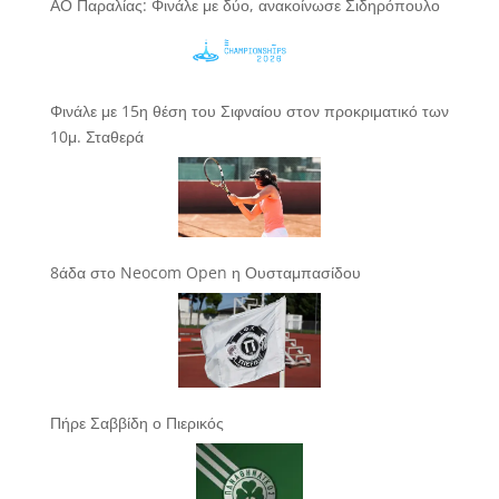
ΑΟ Παραλίας: Φινάλε με δύο, ανακοίνωσε Σιδηρόπουλο
Φινάλε με 15η θέση του Σιφναίου στον προκριματικό των
10μ. Σταθερά
8άδα στο Neocom Open η Ουσταμπασίδου
Πήρε Σαββίδη ο Πιερικός