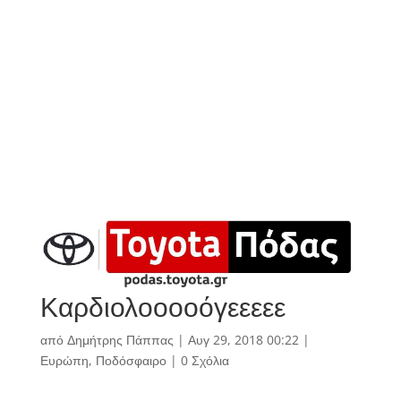
Καρδιολοοοοόγεεεεε
από
Δημήτρης Πάππας
|
Αυγ 29, 2018 00:22
|
Ευρώπη
,
Ποδόσφαιρο
|
0 Σχόλια