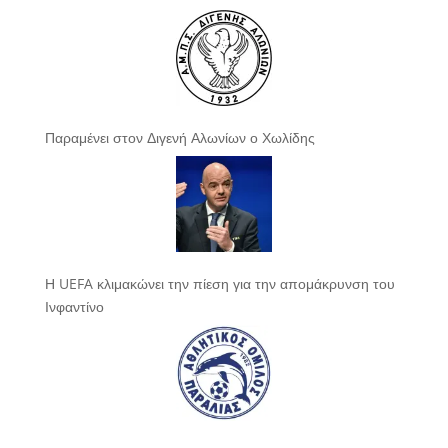
Παραμένει στον Διγενή Αλωνίων ο Χωλίδης
Η UEFA κλιμακώνει την πίεση για την απομάκρυνση του
Ινφαντίνο