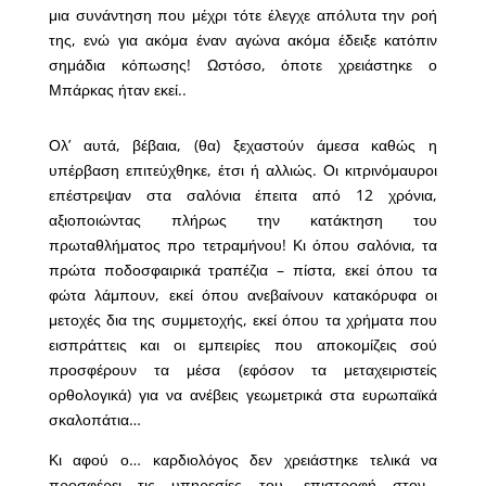
μια συνάντηση που μέχρι τότε έλεγχε απόλυτα την ροή
της, ενώ για ακόμα έναν αγώνα ακόμα έδειξε κατόπιν
σημάδια κόπωσης! Ωστόσο, όποτε χρειάστηκε ο
Μπάρκας ήταν εκεί..
Ολ’ αυτά, βέβαια, (θα) ξεχαστούν άμεσα καθώς η
υπέρβαση επιτεύχθηκε, έτσι ή αλλιώς. Οι κιτρινόμαυροι
επέστρεψαν στα σαλόνια έπειτα από 12 χρόνια,
αξιοποιώντας πλήρως την κατάκτηση του
πρωταθλήματος προ τετραμήνου! Κι όπου σαλόνια, τα
πρώτα ποδοσφαιρικά τραπέζια – πίστα, εκεί όπου τα
φώτα λάμπουν, εκεί όπου ανεβαίνουν κατακόρυφα οι
μετοχές δια της συμμετοχής, εκεί όπου τα χρήματα που
εισπράττεις και οι εμπειρίες που αποκομίζεις σού
προσφέρουν τα μέσα (εφόσον τα μεταχειριστείς
ορθολογικά) για να ανέβεις γεωμετρικά στα ευρωπαϊκά
σκαλοπάτια…
Κι αφού ο… καρδιολόγος δεν χρειάστηκε τελικά να
προσφέρει τις υπηρεσίες του, επιστροφή στον…