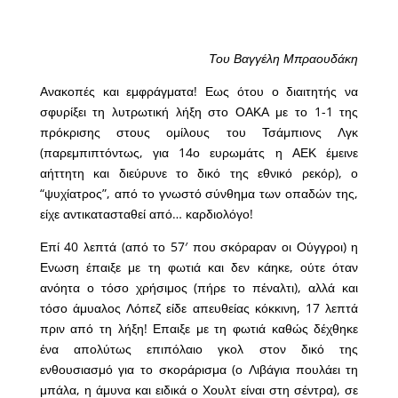
Του Βαγγέλη Μπραουδάκη
Ανακοπές και εμφράγματα! Εως ότου ο διαιτητής να
σφυρίξει τη λυτρωτική λήξη στο ΟΑΚΑ με το 1-1 της
πρόκρισης στους ομίλους του Τσάμπιονς Λγκ
(παρεμπιπτόντως, για 14ο ευρωμάτς η ΑΕΚ έμεινε
αήττητη και διεύρυνε το δικό της εθνικό ρεκόρ), ο
“ψυχίατρος”, από το γνωστό σύνθημα των οπαδών της,
είχε αντικατασταθεί από… καρδιολόγο!
Επί 40 λεπτά (από το 57′ που σκόραραν οι Ούγγροι) η
Ενωση έπαιξε με τη φωτιά και δεν κάηκε, ούτε όταν
ανόητα ο τόσο χρήσιμος (πήρε το πέναλτι), αλλά και
τόσο άμυαλος Λόπεζ είδε απευθείας κόκκινη, 17 λεπτά
πριν από τη λήξη! Επαιξε με τη φωτιά καθώς δέχθηκε
ένα απολύτως επιπόλαιο γκολ στον δικό της
ενθουσιασμό για το σκοράρισμα (ο Λιβάγια πουλάει τη
μπάλα, η άμυνα και ειδικά ο Χουλτ είναι στη σέντρα), σε