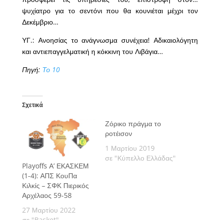
ψυχίατρο για το σεντόνι που θα κουνιέται μέχρι τον
Δεκέμβριο…
ΥΓ.: Ανοησίας το ανάγνωσμα συνέχεια! Αδικαιολόγητη
και αντιεπαγγελματική η κόκκινη του Λιβάγια…
Πηγή:
Το 10
Σχετικά
Ζόρικο πράγμα το
ροτέισον
1 Μαρτίου 2019
σε "Κύπελλο Ελλάδας"
Playoffs Α’ ΕΚΑΣΚΕΜ
(1-4): ΑΠΣ ΚουΠα
Κιλκίς – ΣΦΚ Πιερικός
Αρχέλαος 59-58
27 Μαρτίου 2022
σε "Basket"