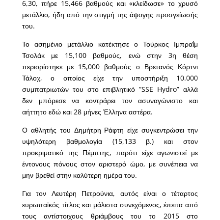
6,30, πήρε 15,466 βαθμούς και «κλείδωσε» το χρυσό
μετάλλιο, ήδη από την στιγμή της άψογης προσγείωσής
του.
Το ασημένιο μετάλλιο κατέκτησε ο Τούρκος Ιμπραΐμ
Τσολάκ με 15,100 βαθμούς, ενώ στην 3η θέση
περιορίστηκε με 15,000 βαθμούς ο Βρετανός Κόρτνι
Τάλοχ, ο οποίος είχε την υποστήριξη 10.000
συμπατριωτών του στο επιβλητικό “SSE Hydro” αλλά
δεν μπόρεσε να κοντράρει τον ασυναγώνιστο και
αήττητο εδώ και 28 μήνες Έλληνα αστέρα.
Ο αθλητής του Δημήτρη Ράφτη είχε συγκεντρώσει την
υψηλότερη βαθμολογία (15,133 β.) και στον
προκριματικό της Πέμπτης, παρότι είχε αγωνιστεί με
έντονους πόνους στον αριστερό ώμο, με συνέπεια να
μην βρεθεί στην καλύτερη ημέρα του.
Για τον Λευτέρη Πετρούνια, αυτός είναι ο τέταρτος
ευρωπαϊκός τίτλος και μάλιστα συνεχόμενος, έπειτα από
τους αντίστοιχους θριάμβους του το 2015 στο