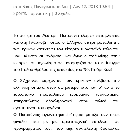
από
Νίκος Παναγιωτόπουλος
|
Αυγ 12, 2018 19:54
|
Sports
,
Γυμναστική
|
0 Σχόλια
Το αστέρι του Λευτέρη Πετρούνια έλαμψε εκτυφλωτικά
και στη Γλασκόβη, όπου ο Έλληνας υπερπρωταθλητής
των κρίκων κατέκτησε τον τέταρτο ευρωπαϊκό τίτλο του
-και μάλιστα συνεχόμενο- και έγινε ο πολυνίκης στην
ιστορία του αγωνίσματος, ισοφαρίζοντας το επίτευγμα
του Ιταλού θρύλου της δεκαετίας του ’90, Γιούρι Κέκι!
Ο 27χρονος «άρχοντας των κρίκων» ανέβασε την
ελληνική σημαία στον υψηλότερο ιστό και σ’ αυτό το
ευρωπαϊκό πρωτάθλημα ενόργανης γυμναστικής,
επικρατώντας ολοκληρωτικά στον τελικό του
αγαπημένου του οργάνου:
Ο Πετρούνιας αγωνίστηκε δεύτερος μεταξύ των οκτώ
φιναλίστ και με μία αριστοτεχνική εκτέλεση του
προγράμματός του, που είχε συντελεστή δυσκολίας