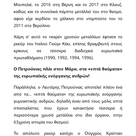
Μονπελιέ, το 2016 στη Βέρνη και το 2017 στο Κλουζ,
καθώς και το συνολικά πέμπτο μετάλλιό του στο θεσμό,
αφού είχε κερδίσει το χάλκινο στο ντεμπούτο του το
2011 στο Βερολίνο.
Χάρη σ’ αυτό το «καρέ» χρυσών μεταλλίων έφτασε το
ρεκόρ του Ιταλού Γιούρι Κέκι, επίσης θριαμβευτή στους
κρίκους σε τέσσερα διαδοχικά ευρωπαϊκά
πρωταθλήματα (1990, 1992, 1994, 1996).
Ο Πετρούνιας πλάι στον Μάρα, στα «επτά θαύματα»
της ευρωπαϊκής ενόργανης ανδρών!
Παράλληλα, ο Λευτέρης Πετρούνιας αποτελεί πλέον ένα
από τα… «επτά θαύματα» της ευρωπαϊκής ενόργανης
γυμναστικής ανδρών, δηλαδή έναν από τους μόλις επτά
σπεσιαλίστες που έχουν κατακτήσει τέσσερα ή
περισσότερα χρυσά μετάλλια στο ίδιο όργανο, στην
63χρονη ιστορία του θεσμού:
Το απόλυτο ρεκόρ κατέχει ο Ούγγρος Κρίστιαν