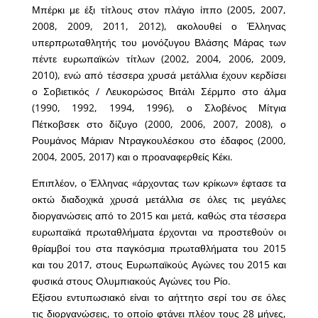
Μπέρκι με έξι τίτλους στον πλάγιο ίππο (2005, 2007,
2008, 2009, 2011, 2012), ακολουθεί ο Έλληνας
υπερπρωταθλητής του μονόζυγου Βλάσης Μάρας των
πέντε ευρωπαϊκών τίτλων (2002, 2004, 2006, 2009,
2010), ενώ από τέσσερα χρυσά μετάλλια έχουν κερδίσει
ο Σοβιετικός / Λευκορώσος Βιτάλι Σέρμπο στο άλμα
(1990, 1992, 1994, 1996), ο Σλοβένος Μίτγια
Πέτκοβσεκ στο δίζυγο (2000, 2006, 2007, 2008), ο
Ρουμάνος Μάριαν Ντραγκουλέσκου στο έδαφος (2000,
2004, 2005, 2017) και ο προαναφερθείς Κέκι.
Επιπλέον, ο Έλληνας «άρχοντας των κρίκων» έφτασε τα
οκτώ διαδοχικά χρυσά μετάλλια σε όλες τις μεγάλες
διοργανώσεις από το 2015 και μετά, καθώς στα τέσσερα
ευρωπαϊκά πρωταθλήματα έρχονται να προστεθούν οι
θρίαμβοί του στα παγκόσμια πρωταθλήματα του 2015
και του 2017, στους Ευρωπαϊκούς Αγώνες του 2015 και
φυσικά στους Ολυμπιακούς Αγώνες του Ρίο.
Εξίσου εντυπωσιακό είναι το αήττητο σερί του σε όλες
τις διοργανώσεις, το οποίο φτάνει πλέον τους 28 μήνες,