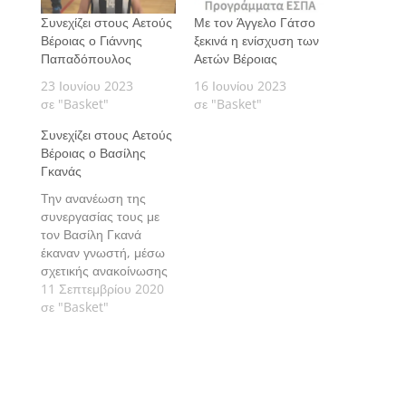
Συνεχίζει στους Αετούς
Με τον Άγγελο Γάτσο
Βέροιας ο Γιάννης
ξεκινά η ενίσχυση των
Παπαδόπουλος
Αετών Βέροιας
23 Ιουνίου 2023
16 Ιουνίου 2023
σε "Basket"
σε "Basket"
Συνεχίζει στους Αετούς
Βέροιας ο Βασίλης
Γκανάς
Την ανανέωση της
συνεργασίας τους με
τον Βασίλη Γκανά
έκαναν γνωστή, μέσω
σχετικής ανακοίνωσης
οι Αετοί Βέροιας.
11 Σεπτεμβρίου 2020
σε "Basket"