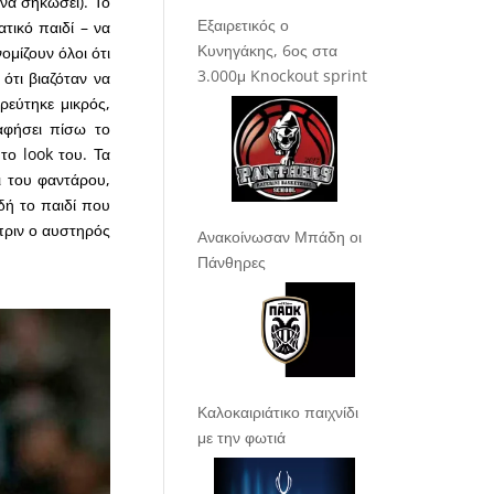
να σηκώσει). Το
Εξαιρετικός ο
τικό παιδί – να
Κυνηγάκης, 6ος στα
ομίζουν όλοι ότι
3.000μ Knockout sprint
ότι βιαζόταν να
ρεύτηκε μικρός,
αφήσει πίσω το
το look του. Τα
ι του φαντάρου,
δή το παιδί που
 πριν ο αυστηρός
Ανακοίνωσαν Μπάδη οι
Πάνθηρες
Καλοκαιριάτικο παιχνίδι
με την φωτιά