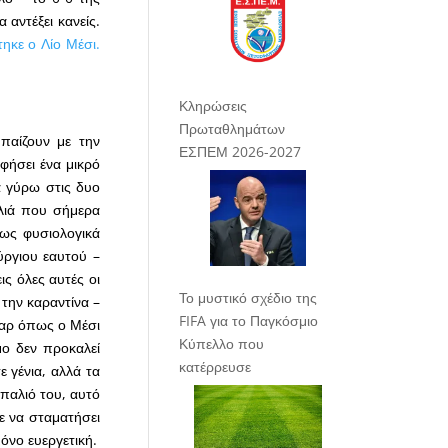
 αντέξει κανείς.
τηκε ο Λίο Μέσι.
Κληρώσεις
Πρωταθλημάτων
παίζουν με την
ΕΣΠΕΜ 2026-2027
αφήσει ένα μικρό
α γύρω στις δυο
λλιά που σήμερα
ίως φυσιολογικά
ύργιου εαυτού –
ις όλες αυτές οι
Το μυστικό σχέδιο της
 την καραντίνα –
FIFA για το Παγκόσμιο
σταρ όπως ο Μέσι
Κύπελλο που
μο δεν προκαλεί
κατέρρευσε
 γένια, αλλά τα
 παλιό του, αυτό
ε να σταματήσει
όνο ευεργετική.