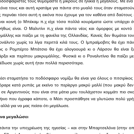
δοσφαιριστές τους θυμόμαστε ή μικρούς σε ηλικία ή μεγάλους. Με ένα
ικόνα τους και αυτή κρατάμε για πάντα στο μυαλό τους όταν σταματού
ς περνάει τόσο αυτή η εικόνα που έχουμε για τον καθένα από δαύτους
ίναι κοινή (ο Μπέκαμ π.χ είχε τόσα πολλά κουρέματα ώστε υπάρχει 
ήθως είναι. Ο Μαλντίνι π,χ είναι πάντα νέος και όμορφος με κοντό 
υμάλλης και παίζει με τη φανέλα της Ολλανδίας. Κανείς δεν θυμάται τ
ονάλντο χωρίς τα λίγα περιττά κιλά τους. Ο Ιμπραϊμοβιτς θα έχει πάν
ς ο Ρομπέρτο Μπάτσιο θα έχει αλογοουρά κι ο Λάρσον θα είναι ξυ
άρξει και περίπου μακρυμάλλης. Φυσικά κι ο Ροναλντίνιο θα παίζει μ
 έδωσε χωρίς αυτή ήταν πολλά περισσότερα.
σι σταματήσει το ποδόσφαιρο νομίζω θα είναι για όλους ο πιτσιρίκος
όραρε κατά ρυπάς με εκείνο το περίεργο μακρύ μαλλί (που μακρύ δεν ε
σε Αργεντινούς που είναι στα μάτια μου τουλάχιστον κομμάτι πιο σκ
γήινο που έγραφα κάποτε, ο Μέσι προσπάθησε να γλυτώσει πολύ γρήγ
αλλά για να μας πείσει ότι μεγάλωσε.
 να μεγαλώσει
πάντα την υποχρέωση της ηγεσίας – και στην Μπαρτσελόνα (στην οπ