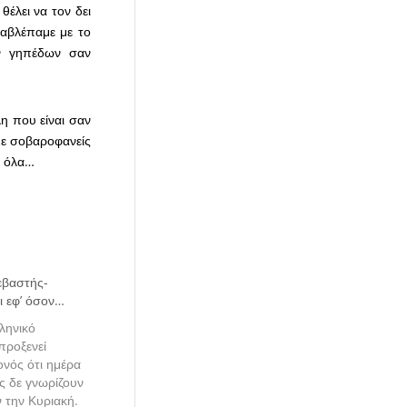
έλει να τον δει
ναβλέπαμε με το
ων γηπέδων σαν
λη που είναι σαν
αμε σοβαροφανείς
υν όλα…
εβαστής-
αι εφ’ όσον…
ληνικό
προξενεί
νός ότι ημέρα
ες δε γνωρίζουν
 την Κυριακή.