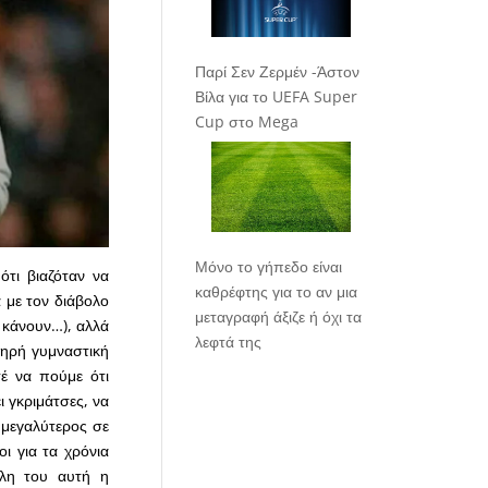
Παρί Σεν Ζερμέν -Άστον
Βίλα για το UEFA Super
Cup στο Mega
Μόνο το γήπεδο είναι
ότι βιαζόταν να
καθρέφτης για το αν μια
 με τον διάβολο
μεταγραφή άξιζε ή όχι τα
ο κάνουν…), αλλά
λεφτά της
στηρή γυμναστική
έ να πούμε ότι
ι γκριμάτσες, να
α μεγαλύτερος σε
οι για τα χρόνια
όλη του αυτή η