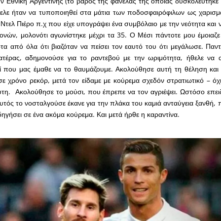
ην Εθνική Αργεντινής (το βάρος της φανέλας της οποίας δυσκολεύτηκε 
ελε ήταν να τυποποιηθεί στα μάτια των ποδοσφαιρόφιλων ως χαρισμα
ν Ντελ Πιέρο π.χ που είχε υπογράψει ένα συμβόλαιο με την νεότητα και ν
νών, μολονότι αγωνίστηκε μέχρι τα 35. Ο Μέσι πάντοτε μου έμοιαζε 
α από όλα ότι βιαζόταν να πείσει τον εαυτό του ότι μεγάλωσε. Παντ
ατέρας, αδημονούσε για το ραντεβού με την ωριμότητα, ήθελε να 
ί που μας έμαθε να το θαυμάζουμε. Ακολούθησε αυτή τη θέληση και 
ε χρόνο ρεκόρ, μετά τον είδαμε με κούρεμα σχεδόν στρατιωτικό – όχ
τη. Ακολούθησε το μούσι, που έπρεπε να τον αγριέψει. Ωστόσο επει
 αυτός το νοσταλγούσε έκανε για την πλάκα του καμιά ανταύγεια ξανθή,
δηγήσει σε ένα ακόμα κούρεμα. Και μετά ήρθε η καραντίνα.