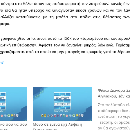
κόντρα στα θέλω όσων ως ποδοσφαιριστή τον λατρεύουν: κανείς δεν θ
σα ίσα θα ήταν υπέροχο να ξαναγινόταν είκοσι χρονών και να τον ξα
 αλλάζει κατευθύνσεις με τη μπάλα στα πόδια στις θάλασσες τ
ροφα.
, γράφανε χθες οι Ισπανοί, αυτό το look του «ξυρισμένου και κοντόμυα
τιωτική επιθεώρηση». Αφήστε τον να ξαναγίνει μικρός, λέω εγώ. Γεμίσ
 χρειαζόμαστε, από τα οποία να μην μπορείς να κρυφτείς γιατί τα ξέρο
ow
Φιλικό Διαγόρα Σ
Αιγινιακού, εάν κ
Στο πολύπαθο ελ
ποδόσφαιρο δεν 
εντύπωση το γεγο
Τετάρτη, οι ομάδ
γκο σου να σου
Μόνο σε εμένα είχε λείψει η
αν θα αγωνιστούν
ι το
Superleague;