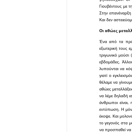
Γιουβέντους με τη
Στην επανέναρξη
Και δεν αστειεύομ
Οι αθώες μεταλλ
Ένα από τα πράγ
εξωτερική τους ε
τριγωνικό μούσι 
εβδομάδες. Άλλοι
λυπούνται να κόψ
γιατί ο εγκλεισμ
θέλαμε να γίνουμ
αθώες μεταλλάξει
να λέμε δηλαδή ι
άνθρωποι είναι,
εντύπωση. Η μόνη
έκοψε. Και μολονό
το γεγονός στα μ
να προσπαθεί να μ