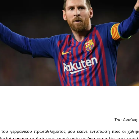
Του Αντώνη
 του γερμανικού πρωταθλήματος μου έκανε εντύπωση πως οι χάθηκα
ταλοί τίμησαν τη δική τους επανέναρξη με δυο ισοπαλίες στο κύπελ