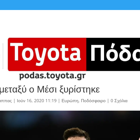
μεταξύ ο Μέσι ξυρίστηκε
άππας
|
Ιούν 16, 2020 11:19
|
Ευρώπη
,
Ποδόσφαιρο
|
0 Σχόλια