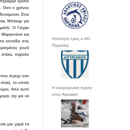
 περίεργο τρόπο
ν. Οσο ο χρόνος
 δυναμώνει. Ενώ
ένας Μπέκαμ για
μαλλί. Ο Γιόχαν
ον Μαραντόνα και
Απέκτησε τρεις ο ΑΟ
τα κοτσίδα στις
Παραλίας
ρισμένος γουλί
ε στέκα, παρόλο
 που έτρεχε σαν
ίναι), το οποίο
Η πατρογονική σχέση
ούροι. Από αυτό
στον Αιγινιακό
ορα, όχι για να
οία μια χαρά τα