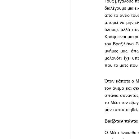
Τους μεγάλους πο
διαλέγουμε μια ε
από το αντίο του
μπορεί να μην ε
όλους), αλλά συν
Κρόιφ είναι μακρ
τον Βραζιλιάνο Ρ
μνήμες μας, όπω
μολονότι έχει υπ
που τα ματς που
Όταν κάποτε ο Μέ
τον άνεμο και σκ
σπάνια συναντάς 
το Μέσι τον εξω
μην τυποποιηθεί, 
Βιαζόταν πάντα
Ο Μέσι ένοιωθε 