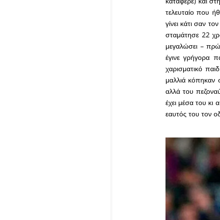
κατάφερε) και στ
τελευταίο που ήθ
γίνει κάτι σαν το
σταμάτησε 22 χρο
μεγαλώσει – πρώτ
έγινε γρήγορα π
χαρισματικό παιδ
μαλλιά κόπηκαν σ
αλλά του πεζοναύ
έχει μέσα του κι
εαυτός του τον ο