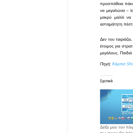
προσπάθεια πάει 
να μεγαλώνει – ί
μακρύ μαλλί να
ασταμάτητη πέστ
Δεν του ταιριάζει
έτοιμος για στρα
μεγάλους. Παιδιά
Πηγή:
Κάρπετ Sh
Σχετικά
Δείξε μου τον πά
πω ποιος θα πάρε