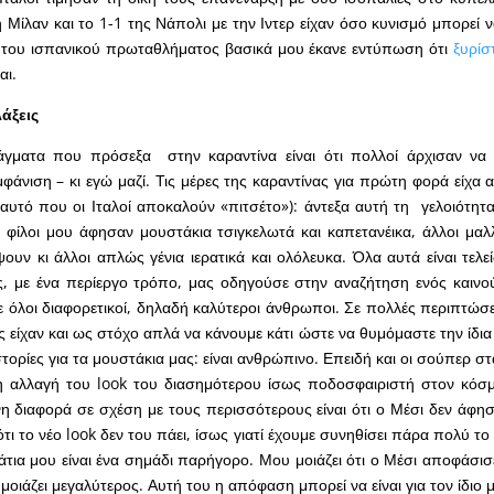
 Μίλαν και το 1-1 της Νάπολι με την Ιντερ είχαν όσο κυνισμό μπορεί να
 του ισπανικού πρωταθλήματος βασικά μου έκανε εντύπωση ότι
ξυρίσ
αι.
άξεις
ματα που πρόσεξα στην καραντίνα είναι ότι πολλοί άρχισαν να 
μφάνιση – κι εγώ μαζί. Τις μέρες της καραντίνας για πρώτη φορά είχα 
(αυτό που οι Ιταλοί αποκαλούν «πιτσέτο»): άντεξα αυτή τη γελοιότητ
 φίλοι μου άφησαν μουστάκια τσιγκελωτά και καπετανέικα, άλλοι μα
ουν κι άλλοι απλώς γένια ιερατικά και ολόλευκα. Όλα αυτά είναι τελε
ός, με ένα περίεργο τρόπο, μας οδηγούσε στην αναζήτηση ενός καινο
ε όλοι διαφορετικοί, δηλαδή καλύτεροι άνθρωποι. Σε πολλές περιπτώσε
ς είχαν και ως στόχο απλά να κάνουμε κάτι ώστε να θυμόμαστε την ίδια
στορίες για τα μουστάκια μας: είναι ανθρώπινο. Επειδή και οι σούπερ 
 η αλλαγή του look του διασημότερου ίσως ποδοσφαιριστή στον κόσ
 διαφορά σε σχέση με τους περισσότερους είναι ότι ο Μέσι δεν άφησε
τι το νέο look δεν του πάει, ίσως γιατί έχουμε συνηθίσει πάρα πολύ το
άτια μου είναι ένα σημάδι παρήγορο. Μου μοιάζει ότι ο Μέσι αποφάσισ
οιάζει μεγαλύτερος. Αυτή του η απόφαση μπορεί να είναι για τον ίδιο μ