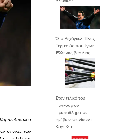
Αλωνίων
Ότο Ρεχάγκελ: Ένας
Γερμανός που έγινε
Έλληνας βασιλιάς
Στον τελικό του
Παγκόσμιου
Πρωταθλήματος
εφήβων-νεανίδων η
 Καρπετόπουλου
Καρυώτη
ν οι νίκες των
λο – το 0-0 της