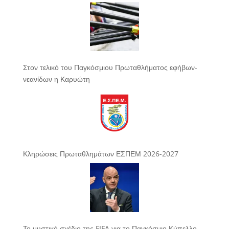
Στον τελικό του Παγκόσμιου Πρωταθλήματος εφήβων-
νεανίδων η Καρυώτη
Κληρώσεις Πρωταθλημάτων ΕΣΠΕΜ 2026-2027
Το μυστικό σχέδιο της FIFA για το Παγκόσμιο Κύπελλο