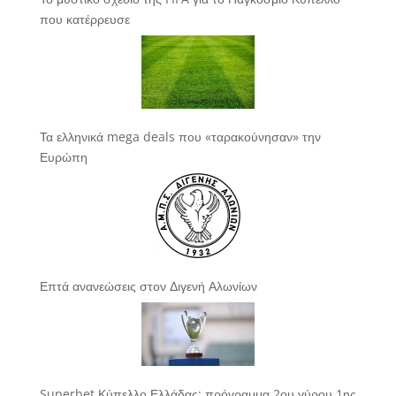
που κατέρρευσε
Τα ελληνικά mega deals που «ταρακούνησαν» την
Ευρώπη
Επτά ανανεώσεις στον Διγενή Αλωνίων
Superbet Κύπελλο Ελλάδας: πρόγραμμα 2ου γύρου 1ης