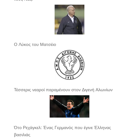
Ο Λύκος του Ματσέιο
Τέσσερις νεαροί παραμένουν στον Διγενή Αλωνίων
Ότο Ρεχάγκελ: Ένας Γερμανός που έγινε Έλληνας
βασιλιάς