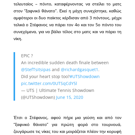
τελευταίος – πόντο, καταφέρνοντας να στείλει το ματς
στον “ξαφνικό θάνατο”. Εκεί η μάχη συνεχίστηκε, καθώς
αμφότεροι οι δυο παίκτες κέρδισαν από 3 πόντους, μέχρι
τελικά ο Στέφανος να πάρει τον 4ο και τον 5ο πόντο του
συνεχόμενα, για να βάλει τέλος στο ματς και να πάρει τη
νίκη.
EPIC ?
An incredible sudden death finale between
@StefTsitsipas
and
@richardgasquet1
.
Did your heart stop too?
#UTShowdown
pic.twitter.com/0UTSqCdY5l
— UTS | Ultimate Tennis Showdown
(@UTShowdown)
June 15, 2020
Έτσι ο Στέφανος, αφού πήρε μια γεύση και από τον
“ξαφνικό θάνατο” για πρώτη φορά στο τουρνουά,
ζευγάρωσε τις νίκες του και μοιράζεται πλέον την κορυφή