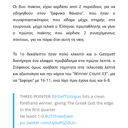
Οι δυο παίκτες είχαν κερδίσει από 2 περιόδους για να
οδηγηθούν στον “ξαφνικό θάνατο”, που ήταν ο
συναρπαστικότερος που είδαμε μέχρι στιγμής στο
τουρνουά, μέχρι τελικά ο Έλληνας πρωταθλητής να γίνει
ο πρώτος παίκτης που κέρδισε 2 συνεχόμενους
πόντους, για να πάρει έτσι αυτή τη νίκη.
Το 1ο δεκάλεπτο ήταν πολύ κλειστό και ο Gasquet
διατήρησε ένα ελαφρύ προβάδισμα στα πρώτα λεπτά, ο
Στέφανος όμως ανέβασε ταχύτητα στα τελευταία λεπτά
και αξιοποίησε και την κάρτα του “Winner Count X3”, για
να “ξεφύγει” με 16-11, ενώ λίγο πριν έχανε έως και 6-8.
THREE-POINTER ?
@StefTsitsipas
hits a clean
forehand winner, giving The Greek God the edge
in the first quarter.
He leads 1-0.
#UTShowdown
pic.twitter.com/Uy0oPGDdUU