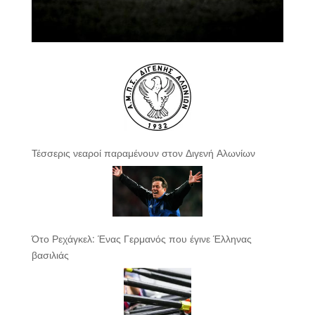
Τέσσερις νεαροί παραμένουν στον Διγενή Αλωνίων
Ότο Ρεχάγκελ: Ένας Γερμανός που έγινε Έλληνας
βασιλιάς