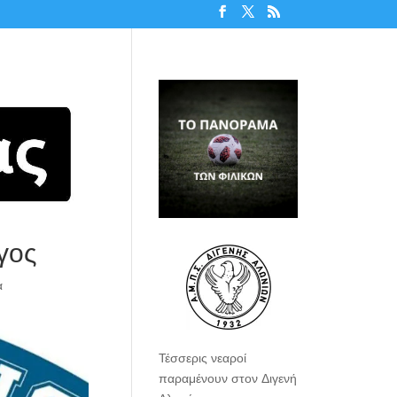
γος
α
Τέσσερις νεαροί
παραμένουν στον Διγενή