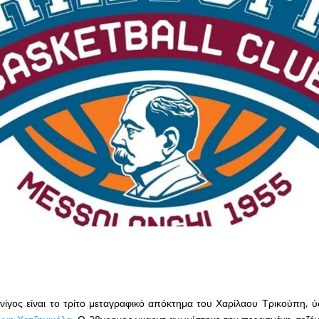
ίγος είναι το τρίτο μεταγραφικό απόκτημα του Χαρίλαου Τρικούπη, 