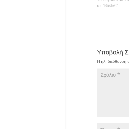
σε "Basket"
Υποβολή Σ
Η ηλ. διεύθυνση 