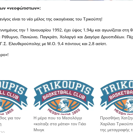
των «νεοφώτιστων»:
ίγος είναι το νέο μέλος της οικογένειας του Τρικούπη!
εννημένος την 1 Ιανουαρίου 1992, έχει ύψος 1,94μ και αγωνίζεται στη 
ε Ρέθυμνο, Πανιώνιο, Παγκράτι, Χολαργό και Διαγόρα Δρυοπιδέων. Πέ
 Γ.Σ. Ελευθερούπολης με Μ.Ο. 9,4 πόντους και 2,8 ασίστ.
ρο»!
9ος για τον
Η μέρα που το Μεσολόγγι
Προσθήκη Χατζην
η
«κοίταξε στα μάτια» τον Γιάο
Χαρίλαο Τρικούπ
Μινγκ
της μεταγραφής 
020