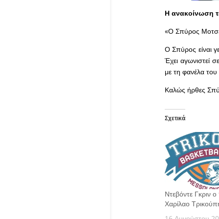
Η ανακοίνωση 
«Ο Σπύρος Μοτσεν
Ο Σπύρος είναι γ
Έχει αγωνιστεί σ
με τη φανέλα του
Καλώς ήρθες Σπύ
Σχετικά
Ντεβόντε Γκριν ο 
Χαρίλαο Τρικούπ
16 Αυγούστου 2