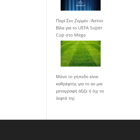
Παρί Σεν Ζερμέν -Άστον
Βίλα για το UEFA Super
Cup στο Mega
Μόνο το γήπεδο είναι
καθρέφτης για το αν μια
μεταγραφή άξιζε ή όχι τα
λεφτά της