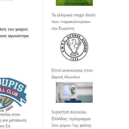
Τα ελληνικά mega deals
που «ταρακούνησαν»
την Ευρώπη
θέση του γκαρντ.
ρυσι αγωνίστηκε
Επτά ανανεώσεις στον
Διγενή Αλωνίων
Superbet Κύπελλο
ικόλα στον
Ελλάδας: πρόγραμμα
η και ματαίωση
2ου γύρου 1ης φάσης
του Σο