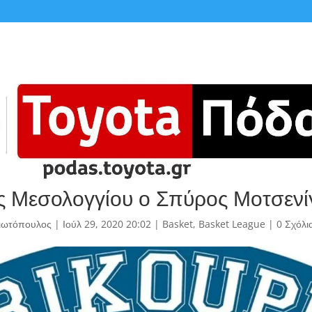
ς Μεσολογγίου ο Σπύρος Μοτσενί
γιωτόπουλος
|
Ιούλ 29, 2020 20:02
|
Basket
,
Basket League
|
0 Σχόλι