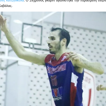
ννη Χατζηνικόλα
. Ο 28χρονος γκαρντ αγωνίστηκε την περασμένη σεζόν
Καβάλας.