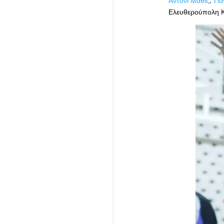
Άντονι Μάθις
,
Γιά
Ελευθερούπολη 