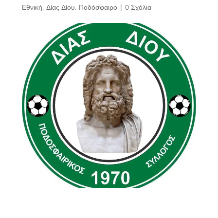
Εθνική
,
Δίας Δίου
,
Ποδόσφαιρο
|
0 Σχόλια