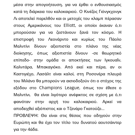
μέσα στην απογοήτευση, για να έρθει ο ενθουσιασμός
κατά τη διάρκεια του καλοκαιριού. Ο Κινέζος Γιόνγκχονγκ
Λι αποτελεί παρελθόν και οι μετοχές του κλαμπ πέρασαν
στους Αμερικάνους του Elliott, οι οποίοι έκαναν ό,τι
μπορούσαν για να ζεστάνουν ξανά τον κόσμο. Η
επιστροφή του Λεονάρντο και κυρίως του Πάολο
Μαλντίνι δίνουν αξιοπιστία στο πλάνο της νέας
διοίκησης, όπως αξιοπιστία δίνουν -σε θεωρητικό
επίπεδο- στην ομάδα οι αποκτήσεις των Ιγκουαΐν,
Καλντάρα, Μπακαγιόκο. Από εκεί και πέρα, αν οι
Καστιγιέχο, Λασάλτ είναι καλοί, στη Ροσονέρα πλευρά
του Μιλάνο θα μπορούν να αισιοδοξούν ότι ο στόχος της
εξόδου στο Champions League, όπως τον έθεσε ο
Μαλντίνι, θα είναι λιγότερο ανέφικτος σε σχέση με ό,τι
φαινόταν στην αρχή του καλοκαιριού. Αρκεί να
αποδειχθεί αξιόπιστος και ο Τζενάρο Γκατούζο…
ΠΡΟΒΛΕΨΗ: Θα είναι στις θέσεις που οδηγούν στην
Ευρώπη και θα έχει τον τίτλο του δυνατού αουτσάιντερ
για την 4άδα.