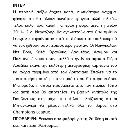
ΙΝΤΕΡ
Η περσινή σεζόν άρχισε καλά, συνεχίστηκε άσχημα,
φάνηκε ότι θα ολοκληρωνόταν τραγικά αλλά τελικά…
τέλος καλό, όλα καλά! Για πρώτη φορά μετά τη σεζόν
2011-12 οι Νερατζούρι θα αγωνιστούν στο Champions
League και φρόντισαν κατά τη διάρκεια του καλοκαιριού
να ενισχυθούν όσο περισσότερο γινόταν. Οι Ναϊνγκολάν,
Ντε Βράι, Κεϊτά, Βρσάλικο, Λαουτάρο, Ασαμόα και
Πολιτάνο δεν κόστισαν πολλά στην Ιντερ αφού ο Πιέρο
Αουζίλιο έκανε την καλύτερη μεταγραφική καμπάνια του
και τώρα περιμένει από τον Λουτσιάνο Σπαλέτι να το
πιστοποιήσει αυτό με την ομάδα που θα παρουσιάσει.
Μια ομάδα, η οποία προβάλεται από τον ιταλικό Τύπο
ως αυτή που θα αποτελέσει τη βασική αντίπαλο της
Γιουβέντους στη μάχη του τίτλου, ελπίζοντας ότι οι
Μπιανκονέρι θα ρίξουν τελικά όλο το βάρος στο
Champions League.
ΠΡΟΒΛΕΨΗ: Ξεκινάει σαν φαβορί για τη 2η θέση κι από
εκεί και πέρα βλέπουμε…