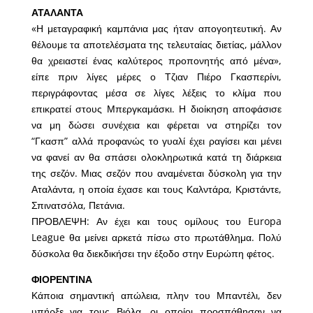
ΑΤΑΛΑΝΤΑ
«Η μεταγραφική καμπάνια μας ήταν απογοητευτική. Αν
θέλουμε τα αποτελέσματα της τελευταίας διετίας, μάλλον
θα χρειαστεί ένας καλύτερος προπονητής από μένα»,
είπε πριν λίγες μέρες ο Τζιαν Πιέρο Γκασπερίνι,
περιγράφοντας μέσα σε λίγες λέξεις το κλίμα που
επικρατεί στους Μπεργκαμάσκι. Η διοίκηση αποφάσισε
να μη δώσει συνέχεια και φέρεται να στηρίζει τον
“Γκασπ” αλλά προφανώς το γυαλί έχει ραγίσει και μένει
να φανεί αν θα σπάσει ολοκληρωτικά κατά τη διάρκεια
της σεζόν. Μιας σεζόν που αναμένεται δύσκολη για την
Αταλάντα, η οποία έχασε και τους Καλντάρα, Κριστάντε,
Σπινατσόλα, Πετάνια.
ΠΡΟΒΛΕΨΗ: Αν έχει και τους ομίλους του Europa
League θα μείνει αρκετά πίσω στο πρωτάθλημα. Πολύ
δύσκολα θα διεκδικήσει την έξοδο στην Ευρώπη φέτος.
ΦΙΟΡΕΝΤΙΝΑ
Κάποια σημαντική απώλεια, πλην του Μπαντέλι, δεν
υπήρξε για τους Βιόλα, οι οποίοι προσπάθησαν να