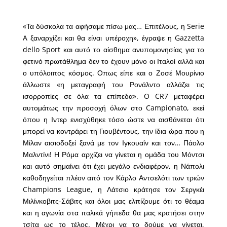
«Τα δύσκολα τα αφήσαμε πίσω μας… Επιτέλους, η Serie
A ξαναρχίζει και θα είναι υπέροχη», έγραψε η Gazzetta
dello Sport και αυτό το αίσθημα ανυπομονησίας για το
φετινό πρωτάθλημα δεν το έχουν μόνο οι Ιταλοί αλλά και
ο υπόλοιπος κόσμος. Οπως είπε και ο Ζοσέ Μουρίνιο
άλλωστε «η μεταγραφή του Ρονάλντο αλλάζει τις
ισορροπίες σε όλα τα επίπεδα». O CR7 μεταφέρει
αυτομάτως την προσοχή όλων στο Campionato, εκεί
όπου η Ιντερ ενισχύθηκε τόσο ώστε να αισθάνεται ότι
μπορεί να κοντράρει τη Γιουβέντους, την ίδια ώρα που η
Μίλαν αισιοδοξεί ξανά με τον Ιγκουαΐν και τον… Πάολο
Μαλντίνι! Η Ρόμα αρχίζει να γίνεται η ομάδα του Μόντσι
και αυτό σημαίνει ότι έχει μεγάλο ενδιαφέρον, η Νάπολι
καθοδηγείται πλέον από τον Κάρλο Αντσελότι των τριών
Champions League, η Λάτσιο κράτησε τον Σεργκέι
Μιλίνκοβιτς-Σάβιτς και όλοι μας ελπίζουμε ότι το θέαμα
και η αγωνία στα ιταλικά γήπεδα θα μας κρατήσει στην
τσίτα ως το τέλος. Μέχρι να το δούμε να γίνεται,