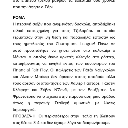
στο επίπεδο (ρεκόρ βαθμών τα τελευταία δύο χρόνια)
που την άφησε ο Σάρι.
ΡΟΜΑ
Η περσινή σεζόν που αναμενόταν δύσκολη, αποδείχθηκε
τελικά επιτυχημένη για τους Τζαλορόσι, οι οποίοι
τερμάτισαν στην 3η θέση και παράλληλα έφτασαν ως
τους ημιτελικούς του Champions League! Πάνω σε
αυτό προσπάθησε να χτίσει μέσα στο καλοκαίρι ο
Μόντσι, ο οποίος έκανε αρκετές αλλαγές στο ρόστερ,
καταφέρνοντας να κινηθεί εντός των κανονισμών του
Financial Fair Play. Οι πωλήσεις των Ράτζα Ναϊνγκολάν
και Αλισον Μπέκερ δεν άρεσαν στους οπαδούς αλλά
τους άρεσαν οι αποκτήσεις των Χαβιέρ Παστόρε, Τζάστιν
Κλάιφερτ και Στίβεν Ν’Ζονζί, με τον Εουζέμπιο Ντι
Φραντσέσκο να στοχεύει στην παρουσίαση μιας ομάδας
όπως η περσινή: Σταθερή αμυντικά, με λύσεις
δημιουργικά.
ΠΡΟΒΛΕΨΗ: Οι περισσότεροι στην Ιταλία τη βλέπουν
στις θέσεις 3-4 και δεν έχουμε λόγο να διαφωνήσουμε.