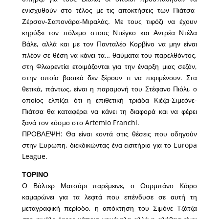
ενισχυθούν στο τέλος με τις αποκτήσεις των Πιάτσα-
Ζέρσον-Σαπονάρα-Μιραλάς. Με τους τιφόζι να έχουν
κηρύξει τον πόλεμο στους Ντιέγκο και Αντρέα Ντέλα
Βάλε, αλλά και με τον Πανταλέο Κορβίνο να μην είναι
πλέον σε θέση να κάνει τα… θαύματα του παρελθόντος,
στη Φλωρεντία ετοιμάζονται για την έναρξη μιας σεζόν,
στην οποία βασικά δεν ξέρουν τι να περιμένουν. Στα
θετικά, πάντως, είναι η παραμονή του Στέφανο Πιόλι, ο
οποίος ελπίζει ότι η επιθετική τριάδα Κιέζα-Σιμεόνε-
Πιάτσα θα καταφέρει να κάνει τη διαφορά και να φέρει
ξανά τον κόσμο στο Artemio Franchi.
ΠΡΟΒΛΕΨΗ: Θα είναι κοντά στις θέσεις που οδηγούν
στην Ευρώπη, διεκδικώντας ένα εισιτήριο για το Europa
League.
ΤΟΡΙΝΟ
Ο Βάλτερ Ματσάρι παρέμεινε, ο Ουρμπάνο Κάιρο
καμαρώνει για τα λεφτά που επένδυσε σε αυτή τη
μεταγραφική περίοδο, η απόκτηση του Σιμόνε Τζάτζα