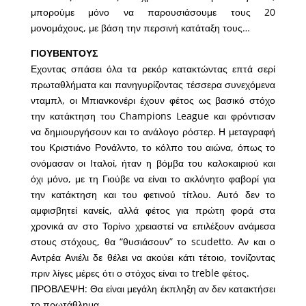
μπορούμε μόνο να παρουσιάσουμε τους 20
μονομάχους, με βάση την περσινή κατάταξη τους…
ΓΙΟΥΒΕΝΤΟΥΣ
Εχοντας σπάσει όλα τα ρεκόρ κατακτώντας επτά σερί
πρωταθλήματα και πανηγυρίζοντας τέσσερα συνεχόμενα
νταμπλ, οι Μπιανκονέρι έχουν φέτος ως βασικό στόχο
την κατάκτηση του Champions League και φρόντισαν
να δημιουργήσουν και το ανάλογο ρόστερ. Η μεταγραφή
του Κριστιάνο Ρονάλντο, το κόλπο του αιώνα, όπως το
ονόμασαν οι Ιταλοί, ήταν η βόμβα του καλοκαιριού και
όχι μόνο, με τη Γιούβε να είναι το ακλόνητο φαβορί για
την κατάκτηση και του φετινού τίτλου. Αυτό δεν το
αμφισβητεί κανείς, αλλά φέτος για πρώτη φορά στα
χρονικά αν στο Τορίνο χρειαστεί να επιλέξουν ανάμεσα
στους στόχους, θα “θυσιάσουν” το scudetto. Αν και ο
Αντρέα Ανιέλι δε θέλει να ακούει κάτι τέτοιο, τονίζοντας
πριν λίγες μέρες ότι ο στόχος είναι το treble φέτος.
ΠΡΟΒΛΕΨΗ: Θα είναι μεγάλη έκπληξη αν δεν κατακτήσει
το πρωτάθλημα.