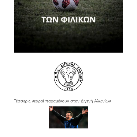
Τέσσερις νεαροί παραμένουν στον Διγενή Αλωνίων