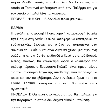
παρακολουθεί κανείς τον Αντονίνο Λα Γκουμίνα, τον
οποίο οι Τοσκανοί απέκτησαν από την Παλέρμο και για
τον οποίο οι Ιταλοί λένε τα καλύτερα.
ΠΡΟΒΛΕΨΗ: Η Serie B δεν είναι πολύ μακριά…
ΠΑΡΜΑ
Η μεγάλη επιστροφή! Η οικονομική καταστροφή έστειλε
την Πάρμα στη Serie D αλλά κατάφερε να επιστρέψει σε
χρόνο-ρεκόρ, έχοντας ως στόχο να παραμείνει στα
σαλόνια του Calcio και σιγά-σιγά να χτίσει μια αξιόμαχη
ομάδα, η οποία δε θα κινδυνέψει ξανά με υποβιβασμό.
Φέτος, πάντως, θα κινδυνέψει, αφού ο καλύτερος της
σκόρερ πέρυσι, ο Εμανουέλε Καλαϊό, είναι τιμωρημένος
ως τον Ιανουάριο λόγω της υπόθεσης που παραλίγο να
φέρει και τον υποβιβασμό. Δεν τον έφερε όμως και στο
Ennio Tardini ελπίζουν ότι δεν θα έρθει ούτε
αγωνιστικά.
ΠΡΟΒΛΕΨΗ: Θα είναι στο γκρουπ που θα παλέψει για
την παραμονή, η οποία δεν δείχνει εύκολη υπόθεση.