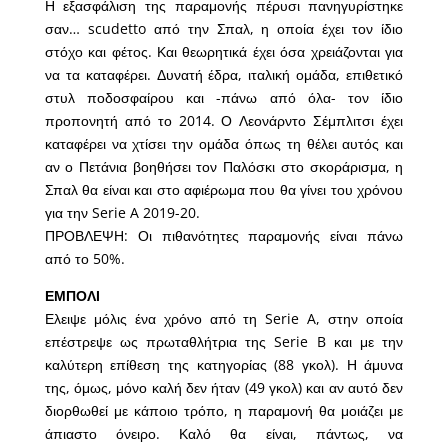
Η εξασφάλιση της παραμονής πέρυσι πανηγυρίστηκε
σαν… scudetto από την Σπαλ, η οποία έχει τον ίδιο
στόχο και φέτος. Και θεωρητικά έχει όσα χρειάζονται για
να τα καταφέρει. Δυνατή έδρα, ιταλική ομάδα, επιθετικό
στυλ ποδοσφαίρου και -πάνω από όλα- τον ίδιο
προπονητή από το 2014. Ο Λεονάρντο Σέμπλιτσι έχει
καταφέρει να χτίσει την ομάδα όπως τη θέλει αυτός και
αν ο Πετάνια βοηθήσει τον Παλόσκι στο σκοράρισμα, η
Σπαλ θα είναι και στο αφιέρωμα που θα γίνει του χρόνου
για την Serie A 2019-20.
ΠΡΟΒΛΕΨΗ: Οι πιθανότητες παραμονής είναι πάνω
από το 50%.
ΕΜΠΟΛΙ
Ελειψε μόλις ένα χρόνο από τη Serie A, στην οποία
επέστρεψε ως πρωταθλήτρια της Serie B και με την
καλύτερη επίθεση της κατηγορίας (88 γκολ). Η άμυνα
της, όμως, μόνο καλή δεν ήταν (49 γκολ) και αν αυτό δεν
διορθωθεί με κάποιο τρόπο, η παραμονή θα μοιάζει με
άπιαστο όνειρο. Καλό θα είναι, πάντως, να