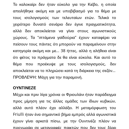
Το καλοκαίρι δεν ήταν εύκολο για την Κιέβο, η οποία
απειλήθηκε ακόμη και με υποβιβασμό για το θέμα με
τους ισολογισμούς των τελευταίων ετών. Τελικά το
χειρότερο δυνατό σενάριο δεν έγινε πραγματικότητα,
αλλά δεν αποκλείεται να γίνει στους αγωνιστικούς
χώρους. Τα “ιπτάμενα γαϊδούρια” έχουν καταφέρει να
πείσουν τους πάντες ότι μπορούν να παραμείνουν στην
κατηγορία ακόμη και με… 38 ήττες, αλλά η αλήθεια είναι
ότι φέτος τα πράγματα δε θα είναι εύκολα. Και αυτό το
θέμα που προέκυψε με τους ισολογισμούς, δεν
αποκλείεται να το πληρώσει κατά τη διάρκεια της σεζόν…
ΠΡΟΒΛΕΨΗ: Μάχη για την παραμονή.
ΟΥΝΤΙΝΕΖΕ
Μέχρι και πριν λίγα χρόνια οι Φριουλάνι ήταν παράδειγμα
προς μίμηση για τις άλλες ομάδες των ίδιων κυβικών,
αλλά αυτό πλέον έχει αλλάξει. Η μεταμόρφωση του
Friulli ήταν ένα σημαντικό βήμα εμπρός αλλά αγωνιστικά
έχουν γίνει αρκετά πίσω, με την Ουντινέζε πλέον να
προχωράει σε μεταγραφές παικτών που δεν τους ξέρει