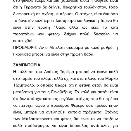
στο φινάλε έφερε κάποια χαμόγελα αλλά η αλήθεια είναι
ότι η Γκρανάτα δε δείχνει, θεωρητικά τουλάχιστον, τόσο
διαφορετική σε σχέση με πέρυσι. Ο στόχος είναι ένα όσο
το δυνατόν καλύτερο πλασάρισμα και λογικά η Τορίνο θα
είναι στην πρώτη 10άδα αλλά ως εκεί. Το κάτι
παραπάνω -και φέτος- δείχνει πολύ δύσκολο να
επιτευχθεί.
ΠΡΟΒΛΕΨΗ: Αν ο Μπελότι σκοράρει με καλό ρυθμό, η
Γκρανάτα μπορεί να είναι στην πρώτη 8άδα.
ΣΑΜΠΝΤΟΡΙΑ
Η πώληση του Λούκας Τορέιρα μπορεί να έκανε καλό
στο ταμείο του κλαμπ αλλά όχι και στα πλάνα του Μάρκο
Τζαμπάολο, ο οποίος θεωρεί ότι η φετινή σεζόν θα είναι
μεταβατική για τους Γενοβέζους. Το καλό για αυτόν είναι
ότι δεν υπάρχει κάποιος μεγάλος στόχος που θα πρέπει
να πετύχει, αφού ο πρόεδρος Φερέρο όσο τρελός κι αν
είναι, μπορεί να αντιληφθεί κάποια πράγματα. Στόχος
των Μπλουτσερκιάτι και φέτος θα είναι το να παίξουν
καλό ποδόσφαιρο, να είναι δύσκολος αντίπαλος για