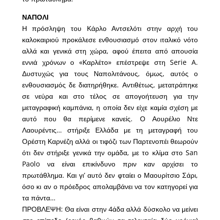
ΝΑΠΟΛΙ
Η πρόσληψη του Κάρλο Αντσελότι στην αρχή του
καλοκαιριού προκάλεσε ενθουσιασμό στον ιταλικό νότο
αλλά και γενικά στη χώρα, αφού έπειτα από απουσία
εννιά χρόνων ο «Καρλέτο» επέστρεψε στη Serie A.
Δυστυχώς για τους Ναπολιτάνους, όμως, αυτός ο
ενθουσιασμός δε διατηρήθηκε. Αντιθέτως, μετατράπηκε
σε νεύρα και στο τέλος σε απογοήτευση για την
μεταγραφική καμπάνια, η οποία δεν είχε καμία σχέση με
αυτό που θα περίμενε κανείς. Ο Αουρέλιο Ντε
Λαουρέντις… στήριξε Ελλάδα με τη μεταγραφή του
Ορέστη Καρνέζη αλλά οι τιφόζι των Παρτενοπέι θεωρούν
ότι δεν στήριξε γενικά την ομάδα, με το κλίμα στο San
Paolo να είναι επικίνδυνο πριν καν αρχίσει το
πρωτάθλημα. Και γι’ αυτό δεν φταίει ο Μαουρίτσιο Σάρι,
όσο κι αν ο πρόεδρος απολαμβάνει να τον κατηγορεί για
τα πάντα…
ΠΡΟΒΛΕΨΗ: Θα είναι στην 4άδα αλλά δύσκολο να μείνει