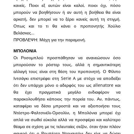
κανείς. Ποιοι εξ αυτών είναι καλοί, ποιοι όχι, πόσο
μπορούν να βοηθήσουν ή αν αυτή η βοήθεια θα είναι
αρκετή, δεν μπορεί να το ξέρει κανείς αυτή τη στιγμή.
Οπως και το τι θα κάνει ο προπονητής Χούλιο
Βελάσκες…
ΠΡΟΒΛΕΨΗ: Μάχη για την παραμονή.
ΜΠΟΛΟΝΙΑ
Οι Ροσομπλού προσπάθησαν να ανανεώσουν όσο
μπορούσαν το ρόστερ τους, αλλά η σημαντικότερη
αλλαγή τους είναι στη θέση του προπονητή. Ο Φίλιπο
Ιντσάγκι επιστρέφει στη Serie A με στόχο να αποδείξει
ότι δεν υπάρχει μόνο ο αδερφός του ως allenatore και
θα έχει πραγματικά μεγάλο ενδιαφέρον να
παρακολουθήσει κάποιος την πορεία του. Αν, πάντως,
καταφέρει να δέσει μπροστά και να αξιοποιήσει τους
Ντέστρο-Φαλτσινέλι-Ορσολίνι, η Μπολόνια μπορεί όχι
απλά να σωθεί εύκολα αλλά να προσφέρει και καλύτερο
θέαμα σε σχέση με τις τελευταίες σεζόν, όταν ήταν πλέον
φανερό ότι ο Ρομπέρτο Ντοναντόνι δεν είχε να δώσει