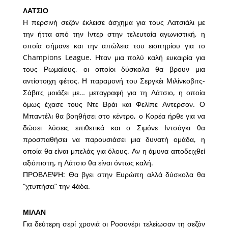
ΛΑΤΣΙΟ
Η περσινή σεζόν έκλεισε άσχημα για τους Λατσιάλι με
την ήττα από την Ιντερ στην τελευταία αγωνιστική, η
οποία σήμανε και την απώλεια του εισιτηρίου για το
Champions League. Ηταν μια πολύ καλή ευκαιρία για
τους Ρωμαίους, οι οποίοι δύσκολα θα βρουν μια
αντίστοιχη φέτος. Η παραμονή του Σεργκέι Μιλίνκοβιτς-
Σάβιτς μοιάζει με… μεταγραφή για τη Λάτσιο, η οποία
όμως έχασε τους Ντε Βράι και Φελίπε Αντερσον. Ο
Μπαντέλι θα βοηθήσει στο κέντρο, ο Κορέα ήρθε για να
δώσει λύσεις επιθετικά και ο Σιμόνε Ιντσάγκι θα
προσπαθήσει να παρουσιάσει μια δυνατή ομάδα, η
οποία θα είναι μπελάς για όλους. Αν η άμυνα αποδειχθεί
αξιόπιστη, η Λάτσιο θα είναι όντως καλή.
ΠΡΟΒΛΕΨΗ: Θα βγει στην Ευρώπη αλλά δύσκολα θα
“χτυπήσει” την 4άδα.
ΜΙΛΑΝ
Για δεύτερη σερί χρονιά οι Ροσονέρι τελείωσαν τη σεζόν