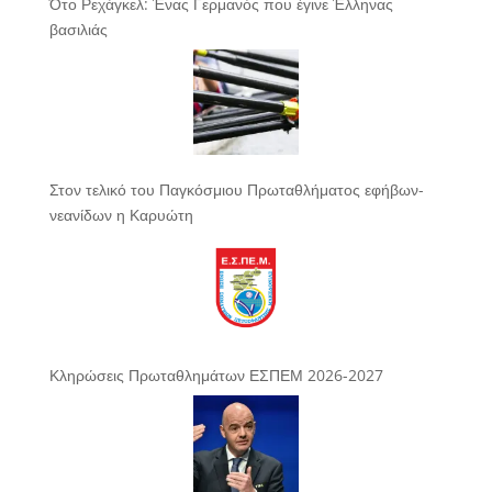
Ότο Ρεχάγκελ: Ένας Γερμανός που έγινε Έλληνας
βασιλιάς
Στον τελικό του Παγκόσμιου Πρωταθλήματος εφήβων-
νεανίδων η Καρυώτη
Κληρώσεις Πρωταθλημάτων ΕΣΠΕΜ 2026-2027