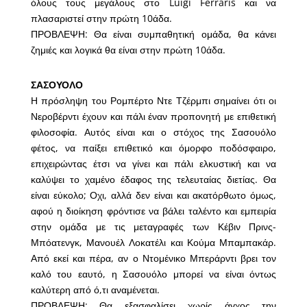
όλους τους μεγάλους στο Luigi Ferraris και να
πλασαριστεί στην πρώτη 10άδα.
ΠΡΟΒΛΕΨΗ: Θα είναι συμπαθητική ομάδα, θα κάνει
ζημιές και λογικά θα είναι στην πρώτη 10άδα.
ΣΑΣΟΥΟΛΟ
Η πρόσληψη του Ρομπέρτο Ντε Τζέρμπι σημαίνει ότι οι
Νεροβέρντι έχουν και πάλι έναν προπονητή με επιθετική
φιλοσοφία. Αυτός είναι και ο στόχος της Σασουόλο
φέτος, να παίξει επιθετικό και όμορφο ποδόσφαιρο,
επιχειρώντας έτσι να γίνει και πάλι ελκυστική και να
καλύψει το χαμένο έδαφος της τελευταίας διετίας. Θα
είναι εύκολο; Οχι, αλλά δεν είναι και ακατόρθωτο όμως,
αφού η διοίκηση φρόντισε να βάλει ταλέντο και εμπειρία
στην ομάδα με τις μεταγραφές των Κέβιν Πρινς-
Μπόατενγκ, Μανουέλ Λοκατέλι και Κούμα Μπαμπακάρ.
Από εκεί και πέρα, αν ο Ντομένικο Μπεράρντι βρει τον
καλό του εαυτό, η Σασουόλο μπορεί να είναι όντως
καλύτερη από ό,τι αναμένεται.
ΠΡΟΒΛΕΨΗ: Θα εξασφαλίσει χωρίς άγχος την