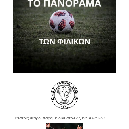
Τέσσερις νεαροί παραμένουν στον Διγενή Αλωνίων