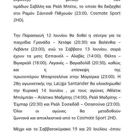
ομάδων Σεβίλλη και Ρεάλ Μπέτις, το οποίο θα διεξαχθεί
στο Ραμόν Σάντσεθ Πιθχουάν (23:00, Cosmote Sport
2HD).
Την Παρασκευή 12 Ιουνίου θα δοθεί η σέντρα για τα
παιχνίδια Γρανάδα – Χετάφε (20:30) και Βαλένθια –
Λεβάντε (23:00), ενώ το Σάββατο 13 Ιουνίου, σειρά
έχουν τα ματς Εσπανιόλ – Αλαβές (14:00), Θέλτα –
Βιγιαρεάλ (18:00), Λεγανές – Βαγιαδολίδ (20:30), καθώς
και η επίσκεψη της
πρωτοπόρου Μπαρτσελόνα στην Μαγιόρκα (23:00). Η
28η αγωνιστικής της LaLiga Santander θα ολοκληρωθεί
την Κυριακή 14 Ιουνίου , με τους αγώνες Αθλέτικ
Μπιλμπάο – Ατλέτικο Μαδρίτης (14:00), Ρεάλ Μαδρίτης –
Έιμπαρ (20:30) και Ρεάλ Σοσιεδάδ – Οσασούνα (23:00).
Όλοι οι αγώνες θα μεταδοθούν
ζωντανά και αποκλειστικά από το Cosmote Sport 2HD.
Μέχρι και το Σαββατοκύριακο 19 και 20 Ιουλίου -όπου