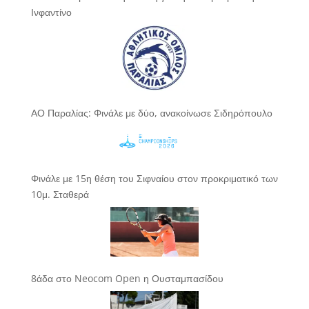
Ινφαντίνο
ΑΟ Παραλίας: Φινάλε με δύο, ανακοίνωσε Σιδηρόπουλο
Φινάλε με 15η θέση του Σιφναίου στον προκριματικό των
10μ. Σταθερά
8άδα στο Neocom Open η Ουσταμπασίδου