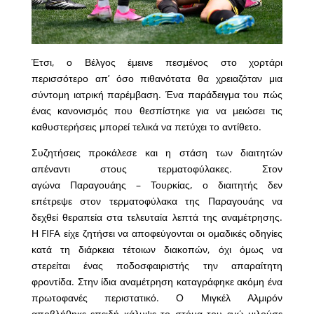
Έτσι, ο Βέλγος έμεινε πεσμένος στο χορτάρι
περισσότερο απ’ όσο πιθανότατα θα χρειαζόταν μια
σύντομη ιατρική παρέμβαση. Ένα παράδειγμα του πώς
ένας κανονισμός που θεσπίστηκε για να μειώσει τις
καθυστερήσεις μπορεί τελικά να πετύχει το αντίθετο.
Συζητήσεις προκάλεσε και η στάση των διαιτητών
απέναντι στους τερματοφύλακες. Στον
αγώνα Παραγουάης – Τουρκίας, ο διαιτητής δεν
επέτρεψε στον τερματοφύλακα της Παραγουάης να
δεχθεί θεραπεία στα τελευταία λεπτά της αναμέτρησης.
Η FIFA είχε ζητήσει να αποφεύγονται οι ομαδικές οδηγίες
κατά τη διάρκεια τέτοιων διακοπών, όχι όμως να
στερείται ένας ποδοσφαιριστής την απαραίτητη
φροντίδα. Στην ίδια αναμέτρηση καταγράφηκε ακόμη ένα
πρωτοφανές περιστατικό. Ο Μιγκέλ Αλμιρόν
αποβλήθηκε επειδή κάλυψε το στόμα του ενώ μιλούσε