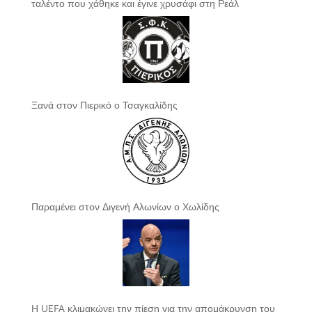
ταλέντο που χάθηκε και έγινε χρυσάφι στη Ρεάλ
Ξανά στον Πιερικό ο Τσαγκαλίδης
Παραμένει στον Διγενή Αλωνίων ο Χωλίδης
Η UEFA κλιμακώνει την πίεση για την απομάκρυνση του