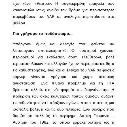
είχε κάνει «θέατρο». Η συγκεκριμένη ερμηνεία των
κανονισμών ίσως ανοίξει τον δρόμο για περισσότερες
παρεμβάσεις του VAR σε ανάλογες περιπτώσεις στο
μέλλον.
Πιο γρήγορο το ποδόσφαιρο…
Υπάρχουν όμως και αλλαγές που φαίνεται να
λειτουργούν αποτελεσματικά. Οι αυστηροί χρονικοί
περιορισμοί για εκτελέσεις άουτ, ελεύθερων, βολέ
τερματοφυλάκων και αλλαγών έχουν περιορίσει αισθητά
τις καθυστερήσεις, ενώ και οι έλεγχοι του VAR σε φάσεις
κόρνερ γίνονται γρήγορα και χωρίς ιδιαίτερη
αναστάτωση. Ένα πιθανό πρόβλημα για τη FIFA
βρίσκεται αλλού: στο νέο φορμάτ της διοργάνωσης. Η
πρόκριση των οκτώ καλύτερων τρίτων ομάδων αυξάνει
τις πιθανότητες να υπάρξουν αγώνες στους οποίους μια
ισοπαλία βολεύει και τις δύο πλευρές. Ένα σενάριο που
θυμίζει σε πολλούς το περίφημο Δυτική Γερμανία –
Αυστρία του 1982, το οποίο χαρακτηρίστηκε ως η