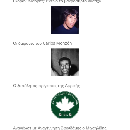
Γκόραν Βλάοβιτς: Εκείνο το μακρόσυρτο «αααχ»
Οι δαίμονες του Carlos Monzón
Ο ξυπόλητος πρίγκιπας της Αφρικής
Ανανέωσε με Αναγέννηση Σφενδάμης ο Μιχαηλίδης