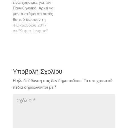
είναι χρήσιμες για τον
Παναθηναϊκό. Αρκεί να
μην πιστέψει ότι αυτές
θα τού δώσουν τη
λύση στα προβλήματα
4 Οκτωβρίου 2017
που αντιμετωπίζει.
σε "Super League"
Διότι τότε θα τον
εγκλωβίσουν.
Υποβολή Σχολίου
Η ηλ. διεύθυνση σας δεν δημοσιεύεται.
Τα υποχρεωτικά
πεδία σημειώνονται με
*