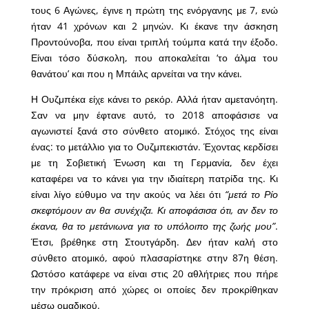
τους 6 Αγώνες, έγινε η πρώτη της ενόργανης με 7, ενώ
ήταν 41 χρόνων και 2 μηνών. Κι έκανε την άσκηση
Προντούνοβα, που είναι τριπλή τούμπα κατά την έξοδο.
Είναι τόσο δύσκολη, που αποκαλείται ‘το άλμα του
θανάτου’ και που η Μπάιλς αρνείται να την κάνει.
Η Ουζμπέκα είχε κάνει το ρεκόρ. Αλλά ήταν αμετανόητη.
Σαν να μην έφτανε αυτό, το 2018 αποφάσισε να
αγωνιστεί ξανά στο σύνθετο ατομικό. Στόχος της είναι
ένας: το μετάλλιο για το Ουζμπεκιστάν. Έχοντας κερδίσει
με τη Σοβιετική Ένωση και τη Γερμανία, δεν έχει
καταφέρει να το κάνει για την ιδιαίτερη πατρίδα της. Κι
είναι λίγο εύθυμο να την ακούς να λέει ότι
“μετά το Ρίο
σκεφτόμουν αν θα συνέχιζα. Κι αποφάσισα ότι, αν δεν το
έκανα, θα το μετάνιωνα για το υπόλοιπο της ζωής μου”
.
Έτσι, βρέθηκε στη Στουτγάρδη. Δεν ήταν καλή στο
σύνθετο ατομικό, αφού πλασαρίστηκε στην 87η θέση.
Ωστόσο κατάφερε να είναι στις 20 αθλήτριες που πήρε
την πρόκριση από χώρες οι οποίες δεν προκρίθηκαν
μέσω ομαδικού.