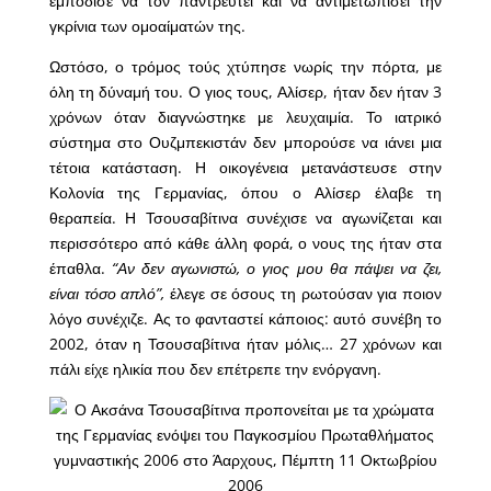
εμπόδισε να τον παντρευτεί και να αντιμετωπίσει την
γκρίνια των ομοαίματών της.
Ωστόσο, ο τρόμος τούς χτύπησε νωρίς την πόρτα, με
όλη τη δύναμή του. Ο γιος τους, Αλίσερ, ήταν δεν ήταν 3
χρόνων όταν διαγνώστηκε με λευχαιμία. Το ιατρικό
σύστημα στο Ουζμπεκιστάν δεν μπορούσε να ιάνει μια
τέτοια κατάσταση. Η οικογένεια μετανάστευσε στην
Κολονία της Γερμανίας, όπου ο Αλίσερ έλαβε τη
θεραπεία. Η Τσουσαβίτινα συνέχισε να αγωνίζεται και
περισσότερο από κάθε άλλη φορά, ο νους της ήταν στα
έπαθλα.
“Αν δεν αγωνιστώ, ο γιος μου θα πάψει να ζει,
είναι τόσο απλό”,
έλεγε σε όσους τη ρωτούσαν για ποιον
λόγο συνέχιζε. Ας το φανταστεί κάποιος: αυτό συνέβη το
2002, όταν η Τσουσαβίτινα ήταν μόλις… 27 χρόνων και
πάλι είχε ηλικία που δεν επέτρεπε την ενόργανη.