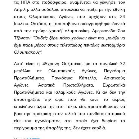
τις ΗΠΑ στο ποδόσφαιρο, αναμένεται να γεννήσει τον
Απρίλη, αλλά ουδόλως αποκλείει να παίξει με την εθνική
στους Ολυμπιακούς Αγώνες που αρχίζουν στις 24
Ιουλίου. Ωστόσο, η Τσουσαβίτινα σκιαγραφήθηκε ιδανικά
από την πρώην ‘χρυσή’ ολυμπιονίκη, Αμερικανίδα Σον
Τζόνσον:
“Ουδείς ξέρει πόσο χρόνων είναι πια, μοιάζει να
έχει πάρει μέρος στους τελευταίους πεντάκις εκατομμύριο
Ολυμπιακούς”.
Αυτή είναι η 45χρονη Ουζμπέκα, με τα συνολικά 32
μετάλλια σε Ολυμπιακούς Αγώνες, Παγκόσμια
Πρωταθλήματα, Παγκόσμια Κύπελλα, Ασιατικούς
Αγώνες, Ασιατικά Πρωταθλήματα, Ευρωπαϊκά
Πρωταθλήματα και Ισλαμικούς Αγώνες. Κι αν δεν την
υποστηρίζετε την ώρα που θα κάνει το άκρως
επικίνδυνο άλμα της στο Τόκιο, είτε προσπαθώντας να
βρει την πρόκριση στον τελικό του σύνθετου ατομικού
είτε του αγωνίσματος στο οποίο έχει δωρίσει το
περίγραμμα της ύπαρξής της, δεν έχετε καρδιά.