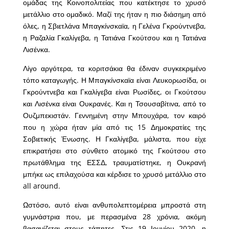
ομάδας της Κοινοπολιτείας που κατέκτησε το χρυσό
μετάλλιο στο ομαδικό. Μαζί της ήταν η πιο διάσημη από
όλες, η Σβιετλάνα Μπαγκίνσκαϊα, η Γελένα Γκρούντνεβα,
η Ραζαλία Γκαλίγεβα, η Τατιάνα Γκούτσου και η Τατιάνα
Λισένκα.
Λίγο αργότερα, τα κοριτσάκια θα έδιναν συγκεκριμένο
τόπο καταγωγής. Η Μπαγκίνσκαϊα είναι Λευκορωσίδα, οι
Γκρούντνεβα και Γκαλίγεβα είναι Ρωσίδες, οι Γκούτσου
και Λισένκα είναι Ουκρανές. Και η Τσουσαβίτινα, από το
Ουζμπεκιστάν. Γεννημένη στην Μπουχάρα, τον καιρό
που η χώρα ήταν μία από τις 15 Δημοκρατίες της
Σοβιετικής Ένωσης. Η Γκαλίγεβα, μάλιστα, που είχε
επικρατήσει στο σύνθετο ατομικό της Γκούτσου στο
πρωτάθλημα της ΕΣΣΔ, τραυματίστηκε, η Ουκρανή
μπήκε ως επιλαχούσα και κέρδισε το χρυσό μετάλλιο στο
all around.
Ωστόσο, αυτό είναι ανθυπολεπτομέρεια μπροστά στη
γυμνάστρια που, με περασμένα 28 χρόνια, ακόμη
βασανίζεται στους τάπητες. Στις 19 Ιουνίου 2020, η