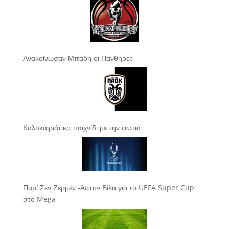
Ανακοίνωσαν Μπάδη οι Πάνθηρες
Καλοκαιριάτικο παιχνίδι με την φωτιά
Παρί Σεν Ζερμέν -Άστον Βίλα για το UEFA Super Cup
στο Mega