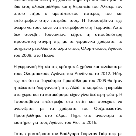
ίδιο έτος ολοκληρώθηκε και η θεραπεία του Αλίσερ, τον
οποίο πήρε ο αμετάπειστος πατέρας του και
επέστρεψαν στην πατρίδα τους. Η Τσουσαβίτινα είχε
όνειρο να τους κάνει να επιστρέψουν στη Γερμανία. Αυτό
δεν συνέβη. Τουναντίον, έζησε τη σπουδαιότερη
προσωπική στιγμή της με τα γερμανικά χρώματα, το
ασημένιο μετάλλιο στο άλμα στους Ολυμπιακούς Αγώνες
του 2008, στο Πεκίνο.
Η γερμανική θητεία της κράτησε 4 χρόνια και τελείωσε με
τους Ολυμπιακούς Αγώνες του Λονδίνου, το 2012. Ήδη,
είχε πει ότι το Παγκόσμιο Πρωτάθλημα του 2009 θα ήταν
η τελευταία διοργάνωσή της. Αλλά το κορμάκι, η κιμωλία
στα χέρια και τα κατακόρυφα είχαν γίνει δεύτερη φύση. Η
Τσουσαβίτινα επέστρεψε στο σπίτι και συνέχισε να
αγωνίζεται, με τα χρώματα του Ουζμπεκιστάν.
Προσηλώθηκε στο άλμα. Πήρε στο αγώνισμα το
‘εισιτήριο’ για τους Αγώνες του Ρίο, το 2016.
Τότε, προσπέρασε τον Βούλγαρο Γιόρνταν Γιόφτσεφ με