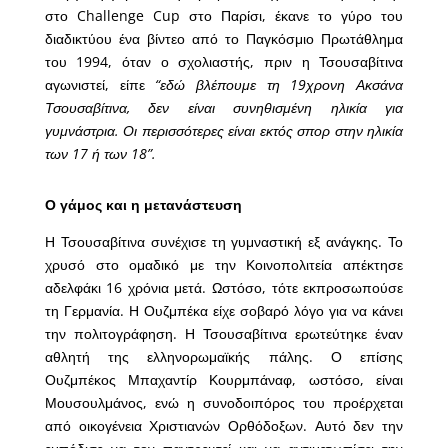
στο Challenge Cup στο Παρίσι, έκανε το γύρο του
διαδικτύου ένα βίντεο από το Παγκόσμιο Πρωτάθλημα
του 1994, όταν ο σχολιαστής, πριν η Τσουσαβίτινα
αγωνιστεί, είπε
“εδώ βλέπουμε τη 19χρονη Ακσάνα
Τσουσαβίτινα, δεν είναι συνηθισμένη ηλικία για
γυμνάστρια. Οι περισσότερες είναι εκτός σπορ στην ηλικία
των 17 ή των 18”.
Ο γάμος και η μετανάστευση
Η Τσουσαβίτινα συνέχισε τη γυμναστική εξ ανάγκης. Το
χρυσό στο ομαδικό με την Κοινοπολιτεία απέκτησε
αδελφάκι 16 χρόνια μετά. Ωστόσο, τότε εκπροσωπούσε
τη Γερμανία. Η Ουζμπέκα είχε σοβαρό λόγο για να κάνει
την πολιτογράφηση. Η Τσουσαβίτινα ερωτεύτηκε έναν
αθλητή της ελληνορωμαϊκής πάλης. Ο επίσης
Ουζμπέκος Μπαχαντίρ Κουρμπάναφ, ωστόσο, είναι
Μουσουλμάνος, ενώ η συνοδοιπόρος του προέρχεται
από οικογένεια Χριστιανών Ορθόδοξων. Αυτό δεν την