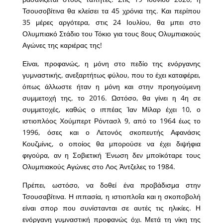
Τσουσοβίτινα θα κλείσει τα 45 χρόνια της. Και περίπου
35 μέρες αργότερα, στις 24 Ιουλίου, θα μπει στο
Ολυμπιακό Στάδιο του Τόκιο για τους 8ους Ολυμπιακούς
Αγώνες της καριέρας της!
Είναι, προφανώς, η μόνη στο πεδίο της ενόργανης
γυμναστικής, ανεξαρτήτως φύλου, που το έχει καταφέρει,
όπως άλλωστε ήταν η μόνη και στην προηγούμενη
συμμετοχή της, το 2016. Ωστόσο, θα γίνει η 4η σε
συμμετοχές, καθώς ο ιππέας Ίαν Μίλαρ έχει 10, ο
ιστιοπλόος Χούμπερτ Ρόντασλ 9, από το 1964 έως το
1996, όσες και ο Λετονός σκοπευτής Αφανάσις
Κουζμίνις, ο οποίος θα μπορούσε να έχει διψήφια
φιγούρα, αν η Σοβιετική Ένωση δεν μποϊκόταρε τους
Ολυμπιακούς Αγώνες στο Λος Άντζελες το 1984.
Πρέπει, ωστόσο, να δοθεί ένα προβάδισμα στην
Τσουσαβίτινα. Η ιππασία, η ιστιοπλοΐα και η σκοποβολή
είναι σπορ που συνίστανται σε αυτές τις ηλικίες. Η
ενόργανη γυμναστική προφανώς όχι. Μετά τη νίκη της