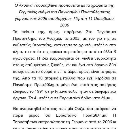
Ο Ακσάνα Τσουσαβίτινα προπονείται με τα χρώματα της
Γερμανίας ενόψει του Παγκοσμίου Πρωταθλήματος
γυμναστικής 2006 στο Άαρχους, Πέμπτη 11 Οκτωβρίου
2006
Το πείσμα της, όμως, παρέμενε. Στο Παγκόσμιο
Πρωτάθλημα του Άναχαϊμ, το 2003, με τον γιο της σε
καθεστώς θεραπείας, κατέκτησε το χρυσό μετάλλιο στο
άλμα, το οποίο της αρέσει περισσότερο από τα άλλα 3
αγωνίσματα. Η ίδια εξομολογείται ότι νιώθει νευρικότητα
στους ασύμμετρους ζυγούς, αν και έχει στο όργανο δύο
ασκήσεις με το όνομά της. Το άλμα, όμως, είναι το φόρτε
της. Από τα 10 ατομικά μετάλλια που έχει κερδίσει σε
Παγκόσμιο Πρωτάθλημα, μόνο ένα, αυτό στις ασκήσεις
εδάφους το 1991 στην Ιντιανάπολις, ήταν σε διαφορετικό
όργανο. Τα 4 μετάλλια σε Ευρωπαϊκό ήρθαν στο άλμα.
Θα αναρωτηθεί κάποιος πώς μία Ουζμπέκα μπόρεσε να
πάρει μέρος σε Ευρωπαϊκό Πρωτάθλημα. Η
Τσουσαβίτινα εκπροσώπησε τη Γερμανία από το 2006 κι
έπειτα, αφού εκείνη τη χρονιά πήρε την υπηκοότητα. Το