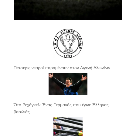
Τέσσερις νεαροί παραμένουν στον Διγενή Αλωνίων
Ότο Ρεχάγκελ: Ένας Γερμανός που έγινε Έλληνας
βασιλιάς