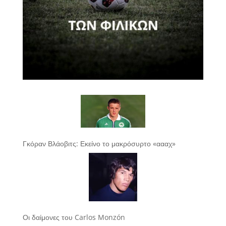
Γκόραν Βλάοβιτς: Εκείνο το μακρόσυρτο «αααχ»
Οι δαίμονες του Carlos Monzón