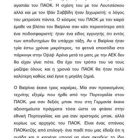
αγαπάει τον ΠΑΟΚ. Η σχέση του με τον Λουτσέσκου
αλλά και με τον Ιβάν Σαββίδη ήταν ξεχωριστή: ο λόγος
του μετρούσε πάντα. Ο κόσμος του ΠΑΟΚ με τον καιρό
έμαθε να βλέπει τον Βιεϊρίνια σαν κάτι περισσότερο από
ένα ποδοσφαιριστή: ήταν ένα είδος εγγυητής ότι εντός
των αποδυτηρίων θα υπάρχει τάξη. Αν ο Βιεϊρίνια ήταν
τρία έστω χρόνια μικρότερος, τα φετινά επεισόδια στο
πάρκινγκ στην Opap Aρένα μετά το ματς με την ΑΕΚ δεν
θα είχαν γίνει πότε. Θα έχει τον τρόπο του να τους
μαζέψει όλους και η χρονιά του ΠΑΟΚ θα ήταν πολύ
καλύτερη καθώς εκεί έγινε η μεγάλη ζημιά.
Ο Βιεϊρίνια έκανε τρεις καριέρες. Μία σαν προικισμένος
τεχνίτης εξτρέμ που ήρθε από την Πορτογαλία στον
ΠΑΟΚ, μια σαν δεξιός μπακ που στη Γερμανία έκανε
αξιοσημείωτα πράγματα τόσα ώστε να φτάσει στην
εθνική Πορτογαλίας και μια σαν αριστερός μπακ, αλλά
κυρίως ως αρχηγός του ΠΑΟΚ. Είναι ένας σπάνιος
ΠΑΟΚκτζής από επιλογή- ένα παιδί που μας έδειξε ότι η
ομάδα και η καριέρα μπορεί να είναι ακριβώς το ίδιο