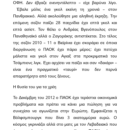
ΟΦΗ. Δεν έβγαζε ενενηντάλεπτο – είχε βαρύνει λίγο.
Έβαλε μόλις ένα γκολ εκείνη τη χρονιά – στον
Πανθρακικό. Αλλά ακολούθησε μια αληθινή έκρηξη. Την
επόμενη σεζόν παίζει 28 παιχνίδια έχει επτά γκολ και
επτά ασίστ. Τον θέλει ο Ανδρέας Βγενόπουλος στον
Παναθηναϊκό αλλά ο Ζαγοράκης αντιστέκεται. Στο τέλος
της σεζόν 2010 – 11 ο Βιεϊρίνια έχει σκοράρει σε όποια
διοργάνωση ο ΠΑΟΚ έχει πάρει μέρος: έχει πετύχει
μάλιστα και γκολ στον Αγιαξ στα προκριματικά του
Τσάμπιονς λιγκ. Εχει αρχίσει να παίζει και σαν «δεκάρι» –
είναι ένα πραγματικό «ταυρί» που δεν περνά
απαρατήρητο από τους ξένους.
Η θυσία του για τα χρέη
Το Δεκέμβρη του 2012 ο ΠΑΟΚ έχει τεράστια οικονομικά
προβλήματα και πρέπει να κάνει μια πώληση για να
συνεχίσει να αγωνίζεται στην Ευρώπη. Εμφανίζεται η
Βόλφσμπουργκ που δίνει 3 εκατομμύρια ευρώ. Ο
κόσμος γκρινιάζει αλλά στο ματς με τον Λεβαδειακό που