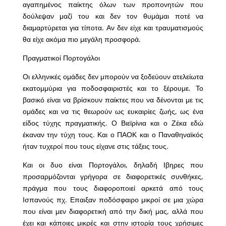
αγαπημένος παίκτης όλων των προπονητών που
δούλεψαν μαζί του και δεν τον θυμάμαι ποτέ να
διαμαρτύρεται για τίποτα. Αν δεν είχε και τραυματισμούς
θα είχε ακόμα πιο μεγάλη προσφορά.
Πραγματικοί Πορτογάλοι
Οι ελληνικές ομάδες δεν μπορούν να ξοδεύουν ατελείωτα
εκατομμύρια για ποδοσφαιριστές και το ξέρουμε. Το
βασικό είναι να βρίσκουν παίκτες που να δένονται με τις
ομάδες και να τις θεωρούν ως ευκαιρίες ζωής, ως ένα
είδος τύχης πραγματικής. Ο Βιεϊρίνια και ο Ζέκα εδώ
έκαναν την τύχη τους. Και ο ΠΑΟΚ και ο Παναθηναϊκός
ήταν τυχεροί που τους είχανε στις τάξεις τους.
Και οι δυο είναι Πορτογάλοι, δηλαδή Ιβηρες που
προσαρμόζονται γρήγορα σε διαφορετικές συνθήκες,
πράγμα που τους διαφοροποιεί αρκετά από τους
Ισπανούς πχ. Επαιξαν ποδόσφαιρο μικροί σε μια χώρα
που είναι μεν διαφορετική από την δική μας, αλλά που
έχει και κάποιες μικρές και στην ιστορία τους χρήσιμες