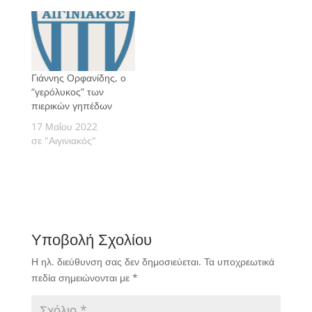
μπορεί να έχει καμία
θέση στη Θύρα 7.
Γράφει ο Αλέξανδρος
Σόμογλου.
Γιάννης Ορφανίδης, ο
“γερόλυκος” των
πιερικών γηπέδων
17 Μαΐου 2022
σε "Αιγινιακός"
Υποβολή Σχολίου
Η ηλ. διεύθυνση σας δεν δημοσιεύεται.
Τα υποχρεωτικά
πεδία σημειώνονται με
*