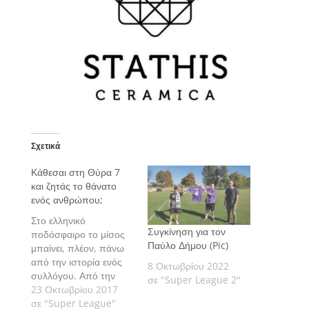
Σχετικά
Κάθεσαι στη Θύρα 7
και ζητάς το θάνατο
ενός ανθρώπου;
Στο ελληνικό
Συγκίνηση για τον
ποδόσφαιρο το μίσος
Παύλο Δήμου (Pic)
μπαίνει, πλέον, πάνω
από την ιστορία ενός
8 Οκτωβρίου 2022
συλλόγου. Από την
σε "Super League 2"
περηφάνια, τη μνήμη
23 Οκτωβρίου 2017
του. Ο θάνατος δεν
σε "Super League"