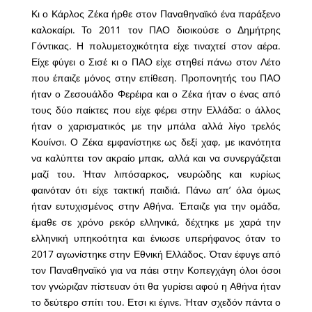
Κι ο Κάρλος Ζέκα ήρθε στον Παναθηναϊκό ένα παράξενο
καλοκαίρι. Το 2011 τον ΠΑΟ διοικούσε ο Δημήτρης
Γόντικας. Η πολυμετοχικότητα είχε τιναχτεί στον αέρα.
Είχε φύγει ο Σισέ κι ο ΠΑΟ είχε στηθεί πάνω στον Λέτο
που έπαιζε μόνος στην επίθεση. Προπονητής του ΠΑΟ
ήταν ο Ζεσουάλδο Φερέιρα και ο Ζέκα ήταν ο ένας από
τους δύο παίκτες που είχε φέρει στην Ελλάδα: ο άλλος
ήταν ο χαρισματικός με την μπάλα αλλά λίγο τρελός
Κουίνσι. Ο Ζέκα εμφανίστηκε ως δεξί χαφ, με ικανότητα
να καλύπτει τον ακραίο μπακ, αλλά και να συνεργάζεται
μαζί του. Ήταν λιπόσαρκος, νευρώδης και κυρίως
φαινόταν ότι είχε τακτική παιδιά. Πάνω απ’ όλα όμως
ήταν ευτυχισμένος στην Αθήνα. Έπαιζε για την ομάδα,
έμαθε σε χρόνο ρεκόρ ελληνικά, δέχτηκε με χαρά την
ελληνική υπηκοότητα και ένιωσε υπερήφανος όταν το
2017 αγωνίστηκε στην Εθνική Ελλάδος. Όταν έφυγε από
τον Παναθηναϊκό για να πάει στην Κοπεγχάγη όλοι όσοι
τον γνώριζαν πίστευαν ότι θα γυρίσει αφού η Αθήνα ήταν
το δεύτερο σπίτι του. Ετσι κι έγινε. Ήταν σχεδόν πάντα ο