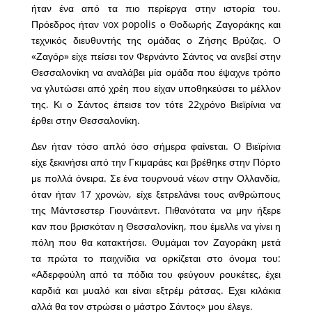
ήταν ένα από τα πιο περίεργα στην ιστορία του.
Πρόεδρος ήταν vox popolis ο Θοδωρής Ζαγοράκης και
τεχνικός διευθυντής της ομάδας ο Ζήσης Βρύζας. Ο
«Ζαγόρ» είχε πείσει τον Φερνάντο Σάντος να ανεβεί στην
Θεσσαλονίκη να αναλάβει μία ομάδα που έψαχνε τρόπο
να γλυτώσει από χρέη που είχαν υποθηκεύσει το μέλλον
της. Κι ο Σάντος έπεισε τον τότε 22χρόνο Βιεϊρίνια να
έρθει στην Θεσσαλονίκη.
Δεν ήταν τόσο απλό όσο σήμερα φαίνεται. Ο Βιεϊρίνια
είχε ξεκινήσει από την Γκιμαράες και βρέθηκε στην Πόρτο
με πολλά όνειρα. Σε ένα τουρνουά νέων στην Ολλανδία,
όταν ήταν 17 χρονών, είχε ξετρελάνει τους ανθρώπους
της Μάντσεστερ Γιουνάιτεντ. Πιθανότατα να μην ήξερε
καν που βρισκόταν η Θεσσαλονίκη, που έμελλε να γίνει η
πόλη που θα κατακτήσει. Θυμάμαι τον Ζαγοράκη μετά
τα πρώτα το παιχνίδια να ορκίζεται στο όνομα του:
«Αδερφούλη από τα πόδια του φεύγουν ρουκέτες, έχει
καρδιά και μυαλό και είναι εξτρέμ ράτσας. Εχει κιλάκια
αλλά θα τον στρώσει ο μάστρο Σάντος» μου έλεγε.