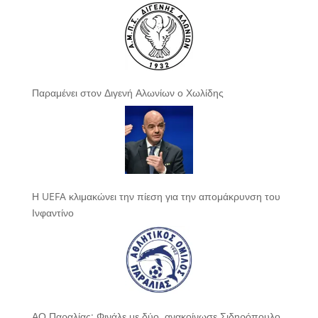
Παραμένει στον Διγενή Αλωνίων ο Χωλίδης
Η UEFA κλιμακώνει την πίεση για την απομάκρυνση του
Ινφαντίνο
ΑΟ Παραλίας: Φινάλε με δύο, ανακοίνωσε Σιδηρόπουλο