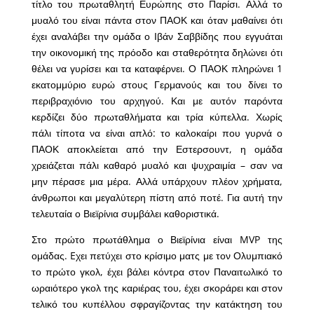
τίτλο του πρωταθλητή Ευρώπης στο Παρίσι. Αλλά το
μυαλό του είναι πάντα στον ΠΑΟΚ και όταν μαθαίνει ότι
έχει αναλάβει την ομάδα ο Ιβάν Σαββίδης που εγγυάται
την οικονομική της πρόοδο και σταθερότητα δηλώνει ότι
θέλει να γυρίσει και τα καταφέρνει. Ο ΠΑΟΚ πληρώνει 1
εκατομμύριο ευρώ στους Γερμανούς και του δίνει το
περιβραχιόνιο του αρχηγού. Και με αυτόν παρόντα
κερδίζει δύο πρωταθλήματα και τρία κύπελλα. Χωρίς
πάλι τίποτα να είναι απλό: το καλοκαίρι που γυρνά ο
ΠΑΟΚ αποκλείεται από την Εστερσουντ, η ομάδα
χρειάζεται πάλι καθαρό μυαλό και ψυχραιμία – σαν να
μην πέρασε μια μέρα. Αλλά υπάρχουν πλέον χρήματα,
άνθρωποι και μεγαλύτερη πίστη από ποτέ. Για αυτή την
τελευταία ο Βιεϊρίνια συμβάλει καθοριστικά.
Στο πρώτο πρωτάθλημα ο Βιεϊρίνια είναι MVP της
ομάδας. Eχει πετύχει στο κρίσιμο ματς με τον Ολυμπιακό
το πρώτο γκολ, έχει βάλει κόντρα στον Παναιτωλικό το
ωραιότερο γκολ της καριέρας του, έχει σκοράρει και στον
τελικό του κυπέλλου σφραγίζοντας την κατάκτηση του