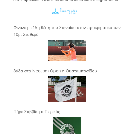
Φινάλε με 15η θέση του Σιφναίου στον προκριματικό των
10μ. Σταθερά
8άδα στο Neocom Open η Ουσταμπασίδου
Πήρε Σαββίδη ο Πιερικός