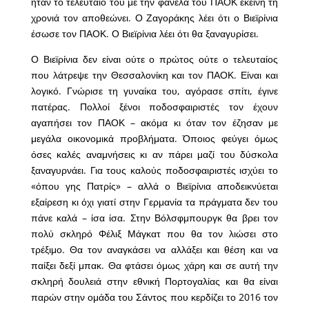
ήταν το τελευταίο του με την φανέλα του ΠΑΟΚ εκείνη τη
χρονιά τον αποθεώνει. Ο Ζαγοράκης λέει ότι ο Βιεϊρίνια
έσωσε τον ΠΑΟΚ. Ο Βιεϊρίνια λέει ότι θα ξαναγυρίσει.
Ο Βιεϊρίνια δεν είναι ούτε ο πρώτος ούτε ο τελευταίος
που λάτρεψε την Θεσσαλονίκη και τον ΠΑΟΚ. Είναι και
λογικό. Γνώρισε τη γυναίκα του, αγόρασε σπίτι, έγινε
πατέρας. Πολλοί ξένοι ποδοσφαιριστές τον έχουν
αγαπήσει τον ΠΑΟΚ – ακόμα κι όταν τον έζησαν με
μεγάλα οικονομικά προβλήματα. Όποιος φεύγει όμως
όσες καλές αναμνήσεις κι αν πάρει μαζί του δύσκολα
ξαναγυρνάει. Για τους καλούς ποδοσφαιριστές ισχύει το
«όπου γης Πατρίς» – αλλά ο Βιεϊρίνια αποδεικνύεται
εξαίρεση κι όχι γιατί στην Γερμανία τα πράγματα δεν του
πάνε καλά – ίσα ίσα. Στην Βόλσφμπουργκ θα βρει τον
πολύ σκληρό Φέλιξ Μάγκατ που θα τον λιώσει στο
τρέξιμο. Θα τον αναγκάσει να αλλάξει και θέση και να
παίξει δεξί μπακ. Θα φτάσει όμως χάρη και σε αυτή την
σκληρή δουλειά στην εθνική Πορτογαλίας και θα είναι
παρών στην ομάδα του Σάντος που κερδίζει το 2016 τον