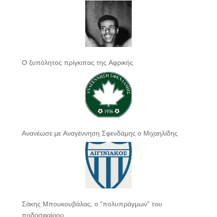
Ο ξυπόλητος πρίγκιπας της Αφρικής
Ανανέωσε με Αναγέννηση Σφενδάμης ο Μιχαηλίδης
Σάκης Μπουκουβάλας, ο “πολυπράγμων” του
ποδοσφαίρου