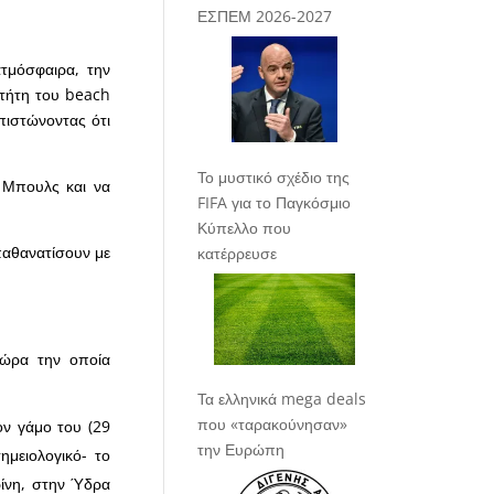
ΕΣΠΕΜ 2026-2027
τμόσφαιρα, την
κτήτη του beach
απιστώνοντας ότι
Το μυστικό σχέδιο της
 Μπουλς και να
FIFA για το Παγκόσμιο
Κύπελλο που
παθανατίσουν με
κατέρρευσε
χώρα την οποία
Τα ελληνικά mega deals
που «ταρακούνησαν»
ον γάμο του (29
την Ευρώπη
ημειολογικό- το
ρίνη, στην Ύδρα