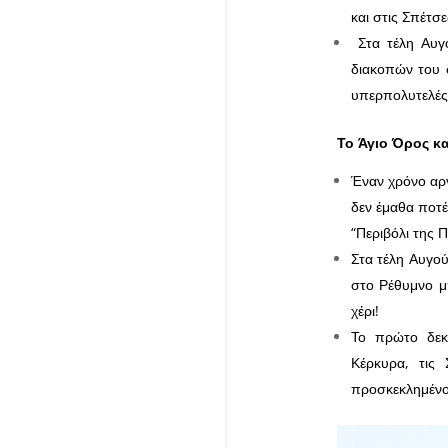
και στις Σπέτσ
Στα τέλη Αυγο
διακοπών του σ
υπερπολυτελές 
Το Άγιο Όρος κα
Έναν χρόνο αργ
δεν έμαθα ποτέ
“Περιβόλι της 
Στα τέλη Αυγο
στο Ρέθυμνο μπ
χέρι!
Το πρώτο δεκ
Κέρκυρα, τις
προσκεκλημένου