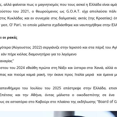
ες, αλλά φαίνεται πως ο μαγνητισμός που τους ασκεί η Ελλάδα είναι αμά
ύστου του 2021, ο θεωρούμενος ως G.O.A.T. είχε απολαύσει πάλι
τις Κυκλάδες και εν συνεχεία στις δαλματικές ακτές (της Κροατίας) ό
γιοτ, Ο’ Pari, το οποίο μάλιστα σχεδιάσθηκε και ναυπηγήθηκε στην Ελ
ι οι ρακές
ότερα (Αύγουστος 2022) σεργιάνιζε στην Ιερισσό και στα πέριξ του Αγ
 εάν πήρε κιόλας διαμονητήριο για το λεγόμενο
Παναγίας”
ύστου του 2024 εθεάθη πρώτα στη Νάξο και ύστερα στα Χανιά, αλλά ε
ας και πιούμε καμιά ρακή, την έκανε προς Ιταλία μεριά και έμεινα μ
απενθήμερο του Ιουλίου του 2025 επέστρεψε στην Ελλάδα, επισ
 Σπέτσες και την Αθήνα, όντας μάλιστα ο οικοδεσπότης σε ένα
ς σε εστιατόριο στο Καβούρι στο πλαίσιο της εκδήλωσης “Board of G