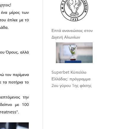
χητος!
 ένα μέρος των
που έπλεε με τo
λάδα.
Επτά ανανεώσεις στον
Διγενή Αλωνίων
ίου Όρους, αλλά
Superbet Κύπελλο
νώ τον περίμενα
Ελλάδας: πρόγραμμα
ε τα ποτήρια το
2ου γύρου 1ης φάσης
κεπτόμενος την
 δείπνο με 100
reatness”.