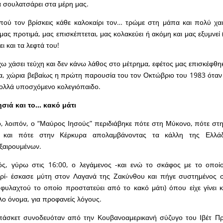
να σουλατσάρει στα μέρη μας.
 πού τον βρίσκεις κάθε καλοκαίρι τον… τρώμε στη μάπα και πολύ χ
ας προτιμά, μας επισκέπτεται, μας κολακεύει ή ακόμη και μας εξυμνεί 
ει και τα λεφτά του!
χω χάσει τεύχη και δεν κάνω λάθος στο μέτρημα, εφέτος μας επισκέφθη
α, χώρια βεβαίως η πρώτη παρουσία του τον Οκτώβριο του 1983 όταν
πολλά υποσχόμενο κολεγιόπαιδο.
ησιά και το… κακό μάτι
, λοιπόν, ο “Μαύρος Ιησούς” περιδιάβηκε πότε στη Μύκονο, πότε στ
ά και πότε στην Κέρκυρα απολαμβάνοντας τα κάλλη της Ελλά
ξαιρουμένων.
ός, γύρω στις 16:00, ο λεγάμενος -και ενώ το σκάφος με το οποίο
ρί- έσκασε μύτη στον Λαγανά της Ζακύνθου και πήγε συστημένος 
φυλαχτού το οποίο προστατεύει από το κακό μάτι) όπου είχε γίνει
λο όνομα, για προφανείς λόγους.
άσκετ συνοδευόταν από την Κουβανοαμερικανή σύζυγο του Ιβέτ Πρι