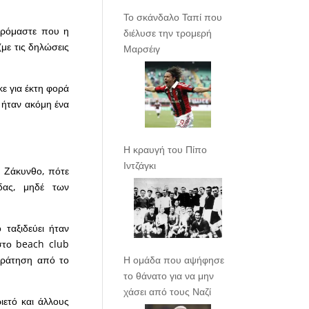
Το σκάνδαλο Ταπί που
αιρόμαστε που η
διέλυσε την τρομερή
(με τις δηλώσεις
Μαρσέιγ
κε για έκτη φορά
 ήταν ακόμη ένα
Η κραυγή του Πίπο
Ιντζάγκι
η Ζάκυνθο, πότε
δας, μηδέ των
 ταξιδεύει ήταν
στο beach club
Η ομάδα που αψήφησε
 κράτηση από το
το θάνατο για να μην
χάσει από τους Ναζί
ετό και άλλους