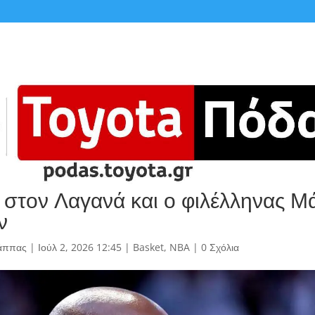
α στον Λαγανά και ο φιλέλληνας Μ
ν
άππας
|
Ιούλ 2, 2026 12:45
|
Basket
,
NBA
|
0 Σχόλια