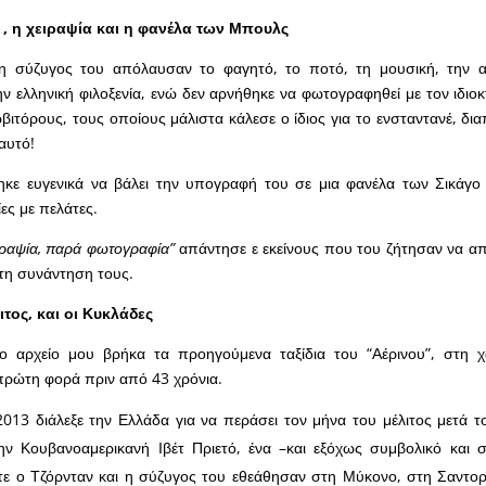
, η χειραψία και η φανέλα των Μπουλς
η σύζυγος του απόλαυσαν το φαγητό, το ποτό, τη μουσική, την α
ην ελληνική φιλοξενία, ενώ δεν αρνήθηκε να φωτογραφηθεί με τον ιδιο
ρβιτόρους, τους οποίους μάλιστα κάλεσε ο ίδιος για το ενσταντανέ, δι
 αυτό!
ηκε ευγενικά να βάλει την υπογραφή του σε μια φανέλα των Σικάγο
ες με πελάτες.
ιραψία, παρά φωτογραφία”
απάντησε ε εκείνους που του ζήτησαν να α
τη συνάντηση τους.
ιτος, και οι Κυκλάδες
ο αρχείο μου βρήκα τα προηγούμενα ταξίδια του “Αέρινου”, στη 
πρώτη φορά πριν από 43 χρόνια.
013 διάλεξε την Ελλάδα για να περάσει τον μήνα του μέλιτος μετά τ
την Κουβανοαμερικανή Ιβέτ Πριετό, ένα –και εξόχως συμβολικό και σ
τε ο Τζόρνταν και η σύζυγος του εθεάθησαν στη Μύκονο, στη Σαντο