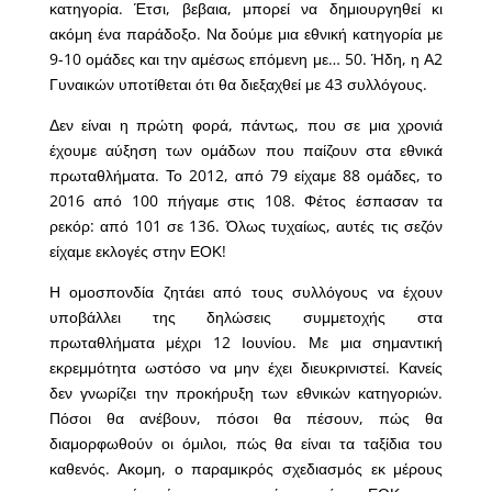
κατηγορία. Έτσι, βεβαια, μπορεί να δημιουργηθεί κι
ακόμη ένα παράδοξο. Να δούμε μια εθνική κατηγορία με
9-10 ομάδες και την αμέσως επόμενη με… 50. Ήδη, η Α2
Γυναικών υποτίθεται ότι θα διεξαχθεί με 43 συλλόγους.
Δεν είναι η πρώτη φορά, πάντως, που σε μια χρονιά
έχουμε αύξηση των ομάδων που παίζουν στα εθνικά
πρωταθλήματα. Το 2012, από 79 είχαμε 88 ομάδες, το
2016 από 100 πήγαμε στις 108. Φέτος έσπασαν τα
ρεκόρ: από 101 σε 136. Όλως τυχαίως, αυτές τις σεζόν
είχαμε εκλογές στην ΕΟΚ!
Η ομοσπονδία ζητάει από τους συλλόγους να έχουν
υποβάλλει της δηλώσεις συμμετοχής στα
πρωταθλήματα μέχρι 12 Ιουνίου. Με μια σημαντική
εκρεμμότητα ωστόσο να μην έχει διευκρινιστεί. Κανείς
δεν γνωρίζει την προκήρυξη των εθνικών κατηγοριών.
Πόσοι θα ανέβουν, πόσοι θα πέσουν, πώς θα
διαμορφωθούν οι όμιλοι, πώς θα είναι τα ταξίδια του
καθενός. Ακομη, ο παραμικρός σχεδιασμός εκ μέρους