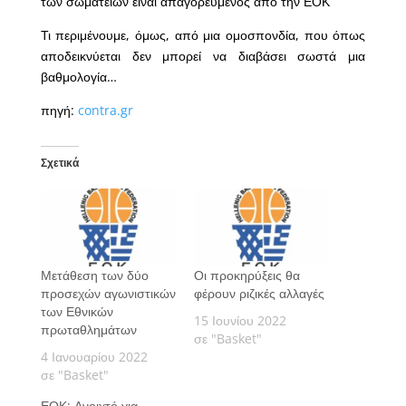
των σωματείων είναι απαγορευμένος από την ΕΟΚ
Τι περιμένουμε, όμως, από μια ομοσπονδία, που όπως
αποδεικνύεται δεν μπορεί να διαβάσει σωστά μια
βαθμολογία…
πηγή:
contra.gr
Σχετικά
Μετάθεση των δύο
Οι προκηρύξεις θα
προσεχών αγωνιστικών
φέρουν ριζικές αλλαγές
των Εθνικών
15 Ιουνίου 2022
πρωταθλημάτων
σε "Basket"
4 Ιανουαρίου 2022
σε "Basket"
ΕΟΚ: Ανοιχτό για