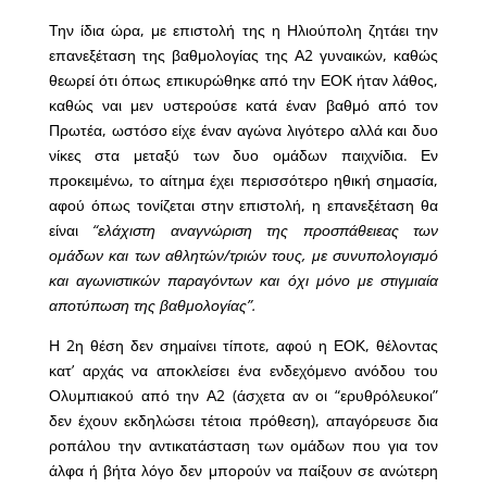
Την ίδια ώρα, με επιστολή της η Ηλιούπολη ζητάει την
επανεξέταση της βαθμολογίας της Α2 γυναικών, καθώς
θεωρεί ότι όπως επικυρώθηκε από την ΕΟΚ ήταν λάθος,
καθώς ναι μεν υστερούσε κατά έναν βαθμό από τον
Πρωτέα, ωστόσο είχε έναν αγώνα λιγότερο αλλά και δυο
νίκες στα μεταξύ των δυο ομάδων παιχνίδια. Εν
προκειμένω, το αίτημα έχει περισσότερο ηθική σημασία,
αφού όπως τονίζεται στην επιστολή, η επανεξέταση θα
είναι
“ελάχιστη αναγνώριση της προσπάθειεας των
ομάδων και των αθλητών/τριών τους, με συνυπολογισμό
και αγωνιστικών παραγόντων και όχι μόνο με στιγμιαία
αποτύπωση της βαθμολογίας”.
Η 2η θέση δεν σημαίνει τίποτε, αφού η ΕΟΚ, θέλοντας
κατ’ αρχάς να αποκλείσει ένα ενδεχόμενο ανόδου του
Ολυμπιακού από την Α2 (άσχετα αν οι “ερυθρόλευκοι”
δεν έχουν εκδηλώσει τέτοια πρόθεση), απαγόρευσε δια
ροπάλου την αντικατάσταση των ομάδων που για τον
άλφα ή βήτα λόγο δεν μπορούν να παίξουν σε ανώτερη