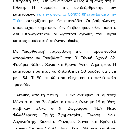
Επιτροπή της ΕΟΚ και ανέβασε άλλες 4 ομάδες στη Β’
Εθνική. Η κωμωδία της αναδιάρθρωσης των
κατηγοριών,
για την οποία το Contra.gr έγραψε από την
Τρίτη
, συνεχίζεται με νέα επεισόδια. Οι βαθμολογίες,
όπως είχαμε σημειώσει, δεν διαβάστηκαν όλες σωστά,
δεν υπολογίστηκαν οι λιγότεροι αγώνες που είχαν
κάποιες ομάδες κι έτσι έγιναν αδικίες.
Με “διορθωτική” παρέμβασή της, η ομοσπονδία
αποφάσισε να “ανεβάσει” στη Β’ Εθνική Αχαγιά 82,
Φανάρια Νάξου, Χανιά και Κρόνο Αγίου Δημητρίου. Η
κατηγορία που ήταν να διεξαχθεί με 50 ομάδες θα γίνει
με… 54. Τι 30, τι 40 που έλεγε και το παλιό καλό
τραγούδι.
Συνολικά, από τη φετινή Γ’ Εθνική ανέβηκαν 26 ομάδες!
Μόνο από τον 2ο όμιλο, ο οποίος έγινε με 13 ομάδες,
ανέβηκαν τελικά οι 9 (Ζωγράφου, ΦΕΑ Νέας
Φιλαδέλφειας, Ερμής Σχηματαρίου, Ένωση Ηλίου,
Αργοναύτης, Χαλκίδα, Φανάρια, Χανιά και Κρόνος).
Έμειναν “μπουκάλα” ΑΣ Πέρα, Χίος, Μίλωνας και Άρης