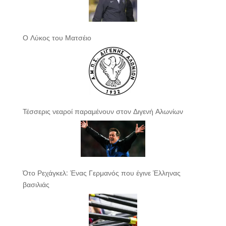
Ο Λύκος του Ματσέιο
Τέσσερις νεαροί παραμένουν στον Διγενή Αλωνίων
Ότο Ρεχάγκελ: Ένας Γερμανός που έγινε Έλληνας
βασιλιάς