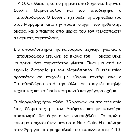
Π.Α.Ο.Κ. άλλαξε προπονητή μετά από 8 χρόνια. Έφυγε ο
Σούλης Μαρκόπουλος και τον υποδέχτηκε ο
Παπαθεοδώρου. Ο Σούλης είχε δείξει τη συμπάθεια του
στον Μαργαρίτη από την πρώτη στιγμή που ήρθε στην
ομάδα. και ο παίχτης από μεριάς του τον «ξελάσπωσε»
σε αρκετές περιπτώσεις.
Στα αποκαλυπτήρια της καινούριας τεχνικής ηγεσίας, ο
Παπαθεοδώρου ξετυλίγει τα πλάνα του. Η ομάδα θέλει
να τρέχει όσο περισσότερο γίνεται. Είναι μια από τις
τεχνικές διαφορές με τον Μαρκόπουλο. Ο τελευταίος
αρεσκόταν σε παιχνίδι με «βαρύ» πεντάρι ενώ ο
Παπαθεοδώρου από την άλλη σε παιχνίδι υψηλής
ταχύτητας και κατ’ επέκταση κοντό και γρήγορο σχήμα.
Ο Μαργαρίτης ήταν πλέον 35 χρονών και στο τελευταίο
έτος δέσμευσης με τον Δικέφαλο και με καινούριο
προπονητή θα έπρεπε να αντεπεξέλθει. Το πρώτο
επίσημο παιχνίδι ήταν μέσα στο Nick Galis Hall κόντρα
στον Άρη για τα προημιτελικά του κυπέλλου στις 4-10-