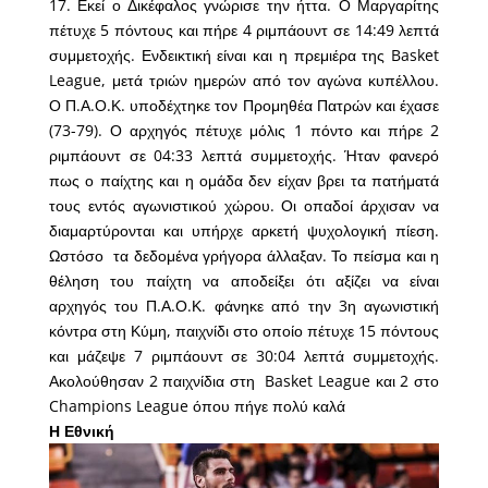
17. Εκεί ο Δικέφαλος γνώρισε την ήττα. Ο Μαργαρίτης
πέτυχε 5 πόντους και πήρε 4 ριμπάουντ σε 14:49 λεπτά
συμμετοχής. Ενδεικτική είναι και η πρεμιέρα της Basket
League, μετά τριών ημερών από τον αγώνα κυπέλλου.
Ο Π.Α.Ο.Κ. υποδέχτηκε τον Προμηθέα Πατρών και έχασε
(73-79). Ο αρχηγός πέτυχε μόλις 1 πόντο και πήρε 2
ριμπάουντ σε 04:33 λεπτά συμμετοχής. Ήταν φανερό
πως ο παίχτης και η ομάδα δεν είχαν βρει τα πατήματά
τους εντός αγωνιστικού χώρου. Οι οπαδοί άρχισαν να
διαμαρτύρονται και υπήρχε αρκετή ψυχολογική πίεση.
Ωστόσο τα δεδομένα γρήγορα άλλαξαν. Το πείσμα και η
θέληση του παίχτη να αποδείξει ότι αξίζει να είναι
αρχηγός του Π.Α.Ο.Κ. φάνηκε από την 3η αγωνιστική
κόντρα στη Κύμη, παιχνίδι στο οποίο πέτυχε 15 πόντους
και μάζεψε 7 ριμπάουντ σε 30:04 λεπτά συμμετοχής.
Ακολούθησαν 2 παιχνίδια στη Basket League και 2 στο
Champions League όπου πήγε πολύ καλά
Η Εθνική