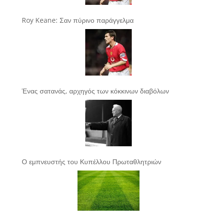
Roy Keane: Σαν πύρινο παράγγελμα
Ένας σατανάς, αρχηγός των κόκκινων διαβόλων
Ο εμπνευστής του Κυπέλλου Πρωταθλητριών