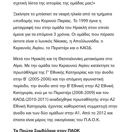
σχετική λίστα της ιστορίας της ομάδας μας!»
Ξεκίνησε το μπάσκετ σε νεαρή ηλικία από τα τμήματα
υποδομής του Κορινού Πιερίας. Το 1999 έγινε η
μεταγραφή του στην ομάδα του Ηρακλή στον οποίο
έμεινε για τα επόμενα 3 χρόνια. Οι ομάδες που πέρασε
έκτοτε είναι ο Ιωνικός Νίκαιας, η Απολλωνιάδα, ο
Κεραυνός Αιγίου, το Περιστέρι και ο ΚΑΟΔ.
Μετά τον Ηρακλή και τη Θεσσαλονίκη μετακόμισε στο
Αίγιο. Με την ομάδα του Κεραυνού Αιγίου κατέκτησε το
πρωτάθλημα της Γ’ Εθνικής Κατηγορίας και την άνοδο
στην Β΄ (2005-2006) και την επόμενη αγωνιστική
περίοδο, την άνοδο από την Β’ Εθνική στην Α2 Εθνική
Κατηγορία, ενώ με το Περιστέρι (2008-2009) και τον
ΚΑΟΔ (2010-2011) αναδείχθηκε πρωταθλητής στην Α2
Εθνική Κατηγορία, έχοντας καθοριστική συμμετοχή στην
άνοδο και των δύο ομάδων στην Α1. Από το 2012 και
έπειτα είναι μέρος της οικογένειας του Π.Α.Ο.Κ.
Τα Πρώτα Συμβόλαια στον ΠΑΟΚ