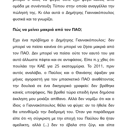
ομάδα με συνέντευξη Τύπου στην οποία αναγγέλλει την
πώλησή της. Κι όλα αυτά ο Δημήτρης Γιαννακόπουλος
φυσικά και τα γνωρίζει.
Πώς να μείνει μακριά από τον ΠΑΟ;
Εχει ένα πρόβλημα ο Δημήτρης Γιαννακόπουλος: δεν
μπορεί να πείσει κανένα ότι μπορεί να ζήσει μακριά από
τον ΠΑΟ. Δεν μπορεί να πείσει ούτε τον εαυτό του για
αυτό άλλωστε πέφτει και σε αντιφάσεις. Είπε π.χ χθες ότι
πουλάει την ΚΑΕ για 25 εκατομμύρια. Το 2011, πριν
αυτός αναλάβει, ο Παύλος και ο Θανάσης έψαξαν για
μήνες αγοραστή για τον μπασκετικό ΠΑΟ αναθέτοντας
την δουλειά σε ένα δικηγορικό γραφείο: δεν βρέθηκε
κανείς υποψήφιος. Να βρεθεί τώρα επειδή έγινε δημόσια
έκκληση μου μοιάζει απίθανο. Αλλά δεν νομίζω ότι και ο
ίδιος ο Γιαννακόπουλος θέλει να φύγει: αν το ήθελε δεν
θα υπενθύμιζε την διαδρομή του. Όταν για παράδειγμα
είπε ότι «η σύγκριση με την εποχή του Παύλου θα ήταν
αμείλικτη, αλλά (…) δεν το έβαλα στο ζύγι, και είπα