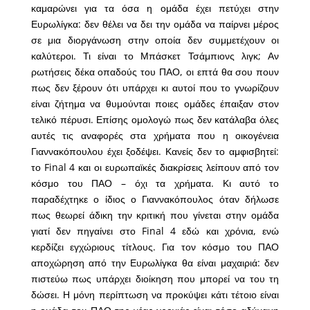
καμαρώνει για τα όσα η ομάδα έχει πετύχει στην
Ευρωλίγκα: δεν θέλει να δει την ομάδα να παίρνει μέρος
σε μια διοργάνωση στην οποία δεν συμμετέχουν οι
καλύτεροι. Τι είναι το Μπάσκετ Τσάμπιονς λιγκ; Αν
ρωτήσεις δέκα οπαδούς του ΠΑΟ, οι επτά θα σου πουν
πως δεν ξέρουν ότι υπάρχει κι αυτοί που το γνωρίζουν
είναι ζήτημα να θυμούνται ποιες ομάδες έπαιξαν στον
τελικό πέρυσι. Επίσης ομολογώ πως δεν κατάλαβα όλες
αυτές τις αναφορές στα χρήματα που η οικογένεια
Γιαννακόπουλου έχει ξοδέψει. Κανείς δεν το αμφισβητεί:
το Final 4 και οι ευρωπαϊκές διακρίσεις λείπουν από τον
κόσμο του ΠΑΟ – όχι τα χρήματα. Κι αυτό το
παραδέχτηκε ο ίδιος ο Γιαννακόπουλος όταν δήλωσε
πως θεωρεί άδικη την κριτική που γίνεται στην ομάδα
γιατί δεν πηγαίνει στο Final 4 εδώ και χρόνια, ενώ
κερδίζει εγχώριους τίτλους. Για τον κόσμο του ΠΑΟ
αποχώρηση από την Ευρωλίγκα θα είναι μαχαιριά: δεν
πιστεύω πως υπάρχει διοίκηση που μπορεί να του τη
δώσει. Η μόνη περίπτωση να προκύψει κάτι τέτοιο είναι