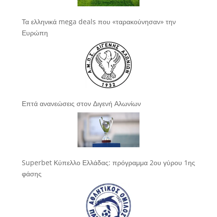
Τα ελληνικά mega deals που «ταρακούνησαν» την
Ευρώπη
Επτά ανανεώσεις στον Διγενή Αλωνίων
Superbet Κύπελλο Ελλάδας: πρόγραμμα 2ου γύρου 1ης
φάσης