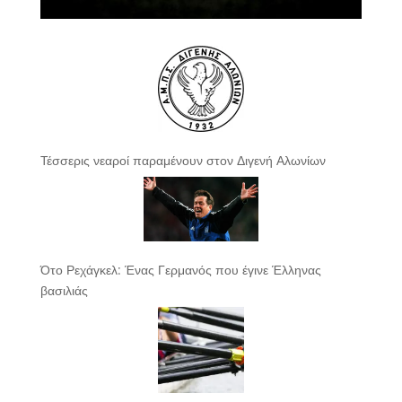
Τέσσερις νεαροί παραμένουν στον Διγενή Αλωνίων
Ότο Ρεχάγκελ: Ένας Γερμανός που έγινε Έλληνας
βασιλιάς