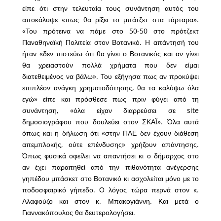
είπε ότι στην τελευταία τους συνάντηση αυτός του
αποκάλυψε «πως θα ρίξει το μπάτζετ στα τάρταρα».
«Του πρότεινα να πάμε στο 50-50 στο πρότζεκτ
Παναθηναϊκή Πολιτεία στον Βοτανικό. Η απάντησή του
ήταν «δεν πιστεύω ότι θα γίνει ο Βοτανικός και αν γίνει
θα χρειαστούν πολλά χρήματα που δεν είμαι
διατεθειμένος να βάλω». Του εξήγησα πως αν προκύψει
επιπλέον ανάγκη χρηματοδότησης, θα τα καλύψω όλα
εγώ» είπε και πρόσθεσε πως πριν φύγει από τη
συνάντηση, «όλα είχαν διαρρεύσει σε site
δημοσιογράφου που δουλεύει στον ΣΚΑΪ». Όλα αυτά
όπως και η δήλωση ότι «στην ΠΑΕ δεν έχουν διάθεση
απεμπλοκής, ούτε επένδυσης» χρήζουν απάντησης.
Όπως φυσικά οφείλει να απαντήσει κι ο δήμαρχος στο
αν έχει παραιτηθεί από την πιθανότητα ανέγερσης
γηπέδου μπάσκετ στο Βοτανικό κι ασχολείται μόνο με το
ποδοσφαιρικό γήπεδο. Ο λόγος τώρα περνά στον κ.
Αλαφούζο και στον κ. Μπακογιάννη. Και μετά ο
Γιαννακόπουλος θα δευτερολογήσει.