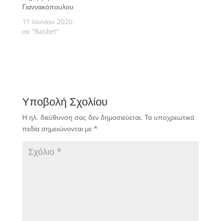
οργισμένα. γιατί ένας
Γιαννακόπουλου
επαγγελματίας αθλητής
11 Ιουνίου 2020
αρνήθηκε την
σε "Basket"
προσφορά του.…
Υποβολή Σχολίου
Η ηλ. διεύθυνση σας δεν δημοσιεύεται.
Τα υποχρεωτικά
πεδία σημειώνονται με
*