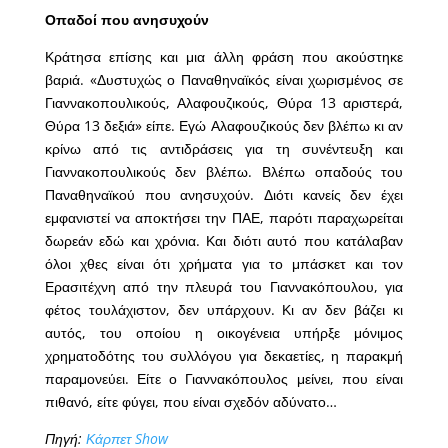
Οπαδοί που ανησυχούν
Κράτησα επίσης και μια άλλη φράση που ακούστηκε
βαριά. «Δυστυχώς ο Παναθηναϊκός είναι χωρισμένος σε
Γιαννακοπουλικούς, Αλαφουζικούς, Θύρα 13 αριστερά,
Θύρα 13 δεξιά» είπε. Εγώ Αλαφουζικούς δεν βλέπω κι αν
κρίνω από τις αντιδράσεις για τη συνέντευξη και
Γιαννακοπουλικούς δεν βλέπω. Βλέπω οπαδούς του
Παναθηναϊκού που ανησυχούν. Διότι κανείς δεν έχει
εμφανιστεί να αποκτήσει την ΠΑΕ, παρότι παραχωρείται
δωρεάν εδώ και χρόνια. Και διότι αυτό που κατάλαβαν
όλοι χθες είναι ότι χρήματα για το μπάσκετ και τον
Ερασιτέχνη από την πλευρά του Γιαννακόπουλου, για
φέτος τουλάχιστον, δεν υπάρχουν. Κι αν δεν βάζει κι
αυτός, του οποίου η οικογένεια υπήρξε μόνιμος
χρηματοδότης του συλλόγου για δεκαετίες, η παρακμή
παραμονεύει. Είτε ο Γιαννακόπουλος μείνει, που είναι
πιθανό, είτε φύγει, που είναι σχεδόν αδύνατο…
Πηγή:
Κάρπετ Show