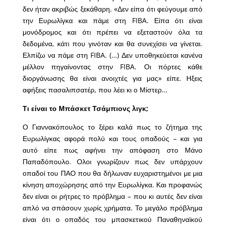
δεν ήταν ακριβώς ξεκάθαρη. «Δεν είπα ότι φεύγουμε από
την Ευρωλίγκα και πάμε στη FIBA. Είπα ότι είναι
μονόδρομος και ότι πρέπει να εξεταστούν όλα τα
δεδομένα, κάτι που γινόταν και θα συνεχίσει να γίνεται.
Ελπίζω να πάμε στη FIBA. (…) Δεν υποθηκεύεται κανένα
μέλλον πηγαίνοντας στην FIBA. Οι πόρτες κάθε
διοργάνωσης θα είναι ανοιχτές για μας» είπε. Ηξεις
αφήξεις πασαλιπσατέρ, που λέει κι ο Μίστερ…
Τι είναι το Μπάσκετ Τσάμπιονς λιγκ;
Ο Γιαννακόπουλος το ξέρει καλά πως το ζήτημα της
Ευρωλίγκας αφορά πολύ και τους οπαδούς – και για
αυτό είπε πως αφήνει την απόφαση στο Μάνο
Παπαδόπουλο. Ολοι γνωρίζουν πως δεν υπάρχουν
οπαδοί του ΠΑΟ που θα δήλωναν ευχαριστημένοι με μια
κίνηση αποχώρησης από την Ευρωλίγκα. Και προφανώς
δεν είναι οι ρήτρες το πρόβλημα – που κι αυτές δεν είναι
απλό να σπάσουν χωρίς χρήματα. Το μεγάλο πρόβλημα
είναι ότι ο οπαδός του μπασκετικού Παναθηναϊκού