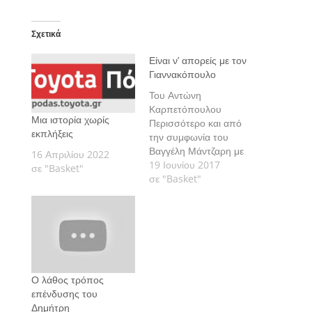
Σχετικά
Είναι ν’ απορείς με τον
Γιαννακόπουλο
Του Αντώνη
Καρπετόπουλου
Μια ιστορία χωρίς
Περισσότερο και από
εκπλήξεις
την συμφωνία του
Βαγγέλη Μάντζαρη με
16 Απριλίου 2022
τον Ολυμπιακό, με
19 Ιουνίου 2017
σε "Basket"
εξέπληξε κι εμένα,
σε "Basket"
όπως και πολλούς
άλλους πιστεύω, η
δημόσια αντίδραση του
Δημήτρη
Γιαννακόπουλου μετά
την ανακοίνωσή της.
Δεν θυμάμαι άλλο
Ο λάθος τρόπος
αφεντικό ομάδας να
επένδυσης του
αντιδρά τόσο
Δημήτρη