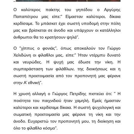
Ο καλύτερος παίκτης του γηπέδου ο Αργύρης
Παπαπέτρου μας είπε:” Είμασταν καλύτεροι, δίκαια
κερδίσαμε. Το μπάσκετ έχει σωστή υποδομή στην πόλη
μας και βρίσκεται σε άνοδο και υπάρχουν οι κατάλληλοι
άνθρωποι θα το κρατήσουν ψηλά”.
Ο ”χίππυς ο φονιάς”, όπως αποκαλούν τον Γιώργο
Χελιδώνη οι φίλαθλοι μας, είπε:” Ήταν ντέρμπυ δυνατό
και νευρώδες. Η ψυχή μας έδωσε την νίκη. Η
συμπαράσταση των φιλάθλων, της διοικήσεως και η
σωστή προετοιμασία από τον προπονητή μας φέρανε
στην Α’ εθνική”.
Η χρυσή αλλαγή ο Γιώργος Πετρίδης πιστεύει ότι: ” Η
ποιότητα του παιχνιδιού ήταν χαμηλή. Εμείς ήμασταν
καλύτεροι και κερδίσαμε δίκαια. Η σωστή ψυχολογική και
σωματική προετοιμασία μας φέρανε τη νίκη και την
άνοδο. Ευχαριστώ τον προπονητή μου, τη διοίκηση και
όλο το φίλαθλο κόσμο”.