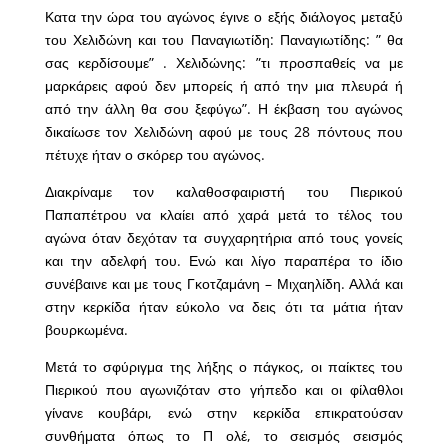
Κατα την ώρα του αγώνος έγινε ο εξής διάλογος μεταξύ
του Χελιδώνη και του Παναγιωτίδη: Παναγιωτίδης: ” θα
σας κερδίσουμε” . Χελιδώνης: ”τι προσπαθείς να με
μαρκάρεις αφού δεν μπορείς ή από την μια πλευρά ή
από την άλλη θα σου ξεφύγω”. Η έκβαση του αγώνος
δικαίωσε τον Χελιδώνη αφού με τους 28 πόντους που
πέτυχε ήταν ο σκόρερ του αγώνος.
Διακρίναμε τον καλαθοσφαιριστή του Πιερικού
Παπαπέτρου να κλαίει από χαρά μετά το τέλος του
αγώνα όταν δεχόταν τα συγχαρητήρια από τους γονείς
και την αδελφή του. Ενώ και λίγο παραπέρα το ίδιο
συνέβαινε και με τους Γκοτζαμάνη – Μιχαηλίδη. Αλλά και
στην κερκίδα ήταν εύκολο να δεις ότι τα μάτια ήταν
βουρκωμένα.
Μετά το σφύριγμα της λήξης ο πάγκος, οι παίκτες του
Πιερικού που αγωνιζόταν στο γήπεδο και οι φίλαθλοι
γίνανε κουβάρι, ενώ στην κερκίδα επικρατούσαν
συνθήματα όπως το Π ολέ, το σεισμός σεισμός