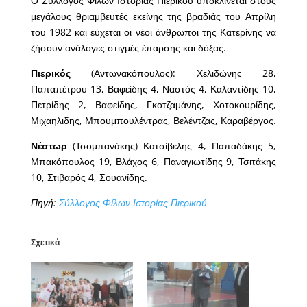
Ο Σύλλογος Φίλων Ιστορίας Πιερικού υποκλίνεται στους
μεγάλους θριαμβευτές εκείνης της βραδιάς του Απρίλη
του 1982 και εύχεται οι νέοι άνθρωποι της Κατερίνης να
ζήσουν ανάλογες στιγμές έπαρσης και δόξας.
Πιερικός
(Αντωνακόπουλος): Χελιδώνης 28,
Παπαπέτρου 13, Βαφείδης 4, Ναστός 4, Καλαντίδης 10,
Πετρίδης 2, Βαφείδης, Γκοτζαμάνης, Χοτοκουρίδης,
Μιχαηλιδης, Μπουμπουλέντρας, Βελέντζας, Καραβέργος.
Νέστωρ
(Τσομπανάκης) Κατσίβελης 4, Παπαδάκης 5,
Μπακόπουλος 19, Βλάχος 6, Παναγιωτίδης 9, Τσιτάκης
10, Στιβαρός 4, Σουανίδης.
Πηγή:
Σύλλογος Φίλων Ιστορίας Πιερικού
Σχετικά