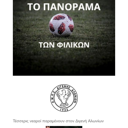
Τέσσερις νεαροί παραμένουν στον Διγενή Αλωνίων