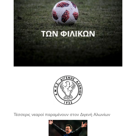
Τέσσερις νεαροί παραμένουν στον Διγενή Αλωνίων