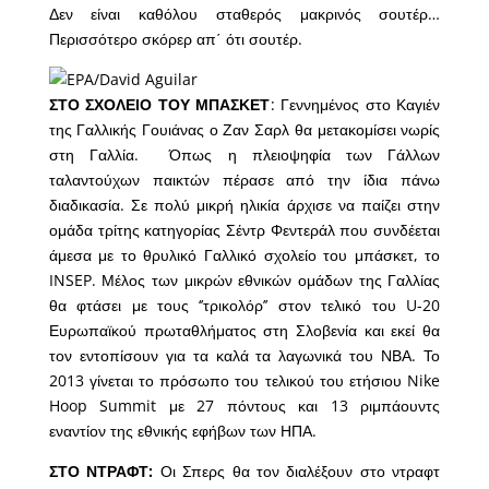
Δεν είναι καθόλου σταθερός μακρινός σουτέρ…
Περισσότερο σκόρερ απ΄ ότι σουτέρ.
ΣΤΟ ΣΧΟΛΕΙΟ ΤΟΥ ΜΠΑΣΚΕΤ
: Γεννημένος στο Καγιέν
της Γαλλικής Γουιάνας ο Ζαν Σαρλ θα μετακομίσει νωρίς
στη Γαλλία. Όπως η πλειοψηφία των Γάλλων
ταλαντούχων παικτών πέρασε από την ίδια πάνω
διαδικασία. Σε πολύ μικρή ηλικία άρχισε να παίζει στην
ομάδα τρίτης κατηγορίας Σέντρ Φεντεράλ που συνδέεται
άμεσα με το θρυλικό Γαλλικό σχολείο του μπάσκετ, το
INSEP. Μέλος των μικρών εθνικών ομάδων της Γαλλίας
θα φτάσει με τους ‘’τρικολόρ’’ στον τελικό του U-20
Ευρωπαϊκού πρωταθλήματος στη Σλοβενία και εκεί θα
τον εντοπίσουν για τα καλά τα λαγωνικά του ΝΒΑ. Το
2013 γίνεται το πρόσωπο του τελικού του ετήσιου Nike
Hoop Summit με 27 πόντους και 13 ριμπάουντς
εναντίον της εθνικής εφήβων των ΗΠΑ.
ΣΤΟ ΝΤΡΑΦΤ:
Οι Σπερς θα τον διαλέξουν στο ντραφτ