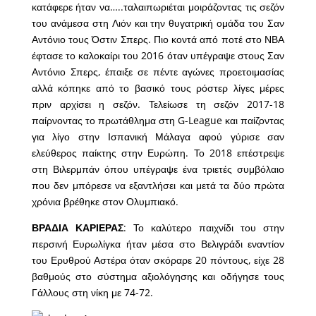
κατάφερε ήταν να…..ταλαιπωριέται μοιράζοντας τις σεζόν
του ανάμεσα στη Λιόν και την θυγατρική ομάδα του Σαν
Αντόνιο τους Όστιν Σπερς. Πιο κοντά από ποτέ στο ΝΒΑ
έφτασε το καλοκαίρι του 2016 όταν υπέγραψε στους Σαν
Αντόνιο Σπερς, έπαιξε σε πέντε αγώνες προετοιμασίας
αλλά κόπηκε από το βασικό τους ρόστερ λίγες μέρες
πριν αρχίσει η σεζόν. Τελείωσε τη σεζόν 2017-18
παίρνοντας το πρωτάθλημα στη G-League και παίζοντας
για λίγο στην Ισπανική Μάλαγα αφού γύρισε σαν
ελεύθερος παίκτης στην Ευρώπη. Το 2018 επέστρεψε
στη Βιλερμπάν όπου υπέγραψε ένα τριετές συμβόλαιο
που δεν μπόρεσε να εξαντλήσει και μετά τα δύο πρώτα
χρόνια βρέθηκε στον Ολυμπιακό.
ΒΡΑΔΙΑ ΚΑΡΙΕΡΑΣ
: Το καλύτερο παιχνίδι του στην
περσινή Ευρωλίγκα ήταν μέσα στο Βελιγράδι εναντίον
του Ερυθρού Αστέρα όταν σκόραρε 20 πόντους, είχε 28
βαθμούς στο σύστημα αξιολόγησης και οδήγησε τους
Γάλλους στη νίκη με 74-72.