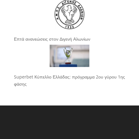
Επτά ανανεώσεις στον Διγενή Αλωνίων
Superbet Κύπελλο Ελλάδας: πρόγραμμα 2ου γύρου 1ης
φάσης