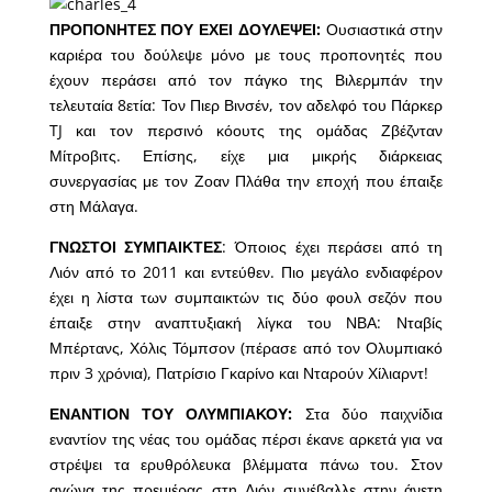
ΠΡΟΠΟΝΗΤΕΣ ΠΟΥ ΕΧΕΙ ΔΟΥΛΕΨΕΙ:
Ουσιαστικά στην
καριέρα του δούλεψε μόνο με τους προπονητές που
έχουν περάσει από τον πάγκο της Βιλερμπάν την
τελευταία 8ετία: Τον Πιερ Βινσέν, τον αδελφό του Πάρκερ
TJ και τον περσινό κόουτς της ομάδας Ζβέζνταν
Μίτροβιτς. Επίσης, είχε μια μικρής διάρκειας
συνεργασίας με τον Ζοαν Πλάθα την εποχή που έπαιξε
στη Μάλαγα.
ΓΝΩΣΤΟΙ ΣΥΜΠΑΙΚΤΕΣ
: Όποιος έχει περάσει από τη
Λιόν από το 2011 και εντεύθεν. Πιο μεγάλο ενδιαφέρον
έχει η λίστα των συμπαικτών τις δύο φουλ σεζόν που
έπαιξε στην αναπτυξιακή λίγκα του ΝΒΑ: Νταβίς
Μπέρτανς, Χόλις Τόμπσον (πέρασε από τον Ολυμπιακό
πριν 3 χρόνια), Πατρίσιο Γκαρίνο και Νταρούν Χίλιαρντ!
ΕΝΑΝΤΙΟΝ ΤΟΥ ΟΛΥΜΠΙΑΚΟΥ:
Στα δύο παιχνίδια
εναντίον της νέας του ομάδας πέρσι έκανε αρκετά για να
στρέψει τα ερυθρόλευκα βλέμματα πάνω του. Στον
αγώνα της πρεμιέρας στη Λιόν συνέβαλλε στην άνετη