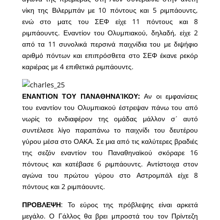
νίκη της Βιλερμπάν με 10 πόντους και 5 ριμπάουντς,
ενώ στο ματς του ΣΕΦ είχε 11 πόντους και 8
ριμπάουντς. Εναντίον του Ολυμπιακού, δηλαδή, είχε 2
από τα 11 συνολικά περσινά παιχνίδια του με διψήφιο
αριθμό πόντων και επιπρόσθετα στο ΣΕΦ έκανε ρεκόρ
καριέρας με 4 επιθετικά ριμπάουντς.
ΕΝΑΝΤΙΟΝ ΤΟΥ ΠΑΝΑΘΗΝΑΊΚΟΥ:
Αν οι εμφανίσεις
του εναντίον του Ολυμπιακού έστρεψαν πάνω του από
νωρίς το ενδιαφέρον της ομάδας μάλλον σ΄ αυτό
συντέλεσε λίγο παραπάνω το παιχνίδι του δευτέρου
γύρου μέσα στο ΟΑΚΑ. Σε μια από τις καλύτερες βραδιές
της σεζόν εναντίον του Παναθηναϊκού σκόραρε 16
πόντους και κατέβασε 6 ριμπάουντς. Αντίστοιχα στον
αγώνα του πρώτου γύρου στο Αστρομπάλ είχε 8
πόντους και 2 ριμπάουντς.
ΠΡΟΒΛΕΨΗ
: Το εύρος της πρόβλεψης είναι αρκετά
μεγάλο. Ο Γάλλος θα βρει μπροστά του τον Πρίντεζη