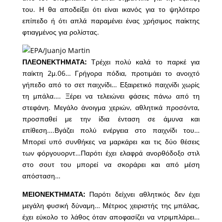
του. Η θα αποδείξει ότι είναι ικανός για το ψηλότερο
επίπεδο ή ότι απλά παραμένει ένας χρήσιμος παίκτης
φτιαγμένος για ρολίστας.
ΠΛΕΟΝΕΚΤΗΜΑΤΑ:
Τρέχει πολύ καλά το παρκέ για
παίκτη 2μ.06… Γρήγορα πόδια, προτιμάει το ανοιχτό
γήπεδο από το σετ παιχνίδι… Εξαιρετικό παιχνίδι χωρίς
τη μπάλα…. Ξέρει να τελειώνει φάσεις πάνω από τη
στεφάνη. Μεγάλο άνοιγμα χεριών, αθλητικά προσόντα,
προσπαθεί με την ίδια ένταση σε άμυνα και
επίθεση….Βγάζει πολύ ενέργεια στο παιχνίδι του…
Μπορεί υπό συνθήκες να μαρκάρει και τις δύο θέσεις
των φόργουορντ…Παρότι έχει ελαφρά ανορθόδοξο στιλ
στο σουτ του μπορεί να σκοράρει και από μέση
απόσταση…
ΜΕΙΟΝΕΚΤΗΜΑΤΑ:
Παρότι δείχνει αθλητικός δεν έχει
μεγάλη φυσική δύναμη… Μέτριος χειριστής της μπάλας,
έχει εύκολο το λάθος όταν αποφασίζει να ντριμπλάρει…