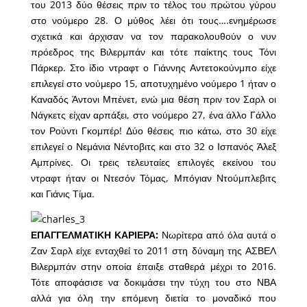
του 2013 δύο θέσεις πριν το τέλος του πρώτου γύρου
στο νούμερο 28. Ο μύθος λέει ότι τους….ενημέρωσε
σχετικά και άρχισαν να τον παρακολουθούν ο νυν
πρόεδρος της Βιλερμπάν και τότε παίκτης τους Τόνι
Πάρκερ. Στο ίδιο ντραφτ ο Γιάννης Αντετοκούνμπο είχε
επιλεγεί στο νούμερο 15, αποτυχημένο νούμερο 1 ήταν ο
Καναδός Άντονι Μπένετ, ενώ μια θέση πριν τον Σαρλ οι
Νάγκετς είχαν αρπάξει, στο νούμερο 27, ένα άλλο Γάλλο
τον Ρούντι Γκομπέρ! Δύο θέσεις πιο κάτω, στο 30 είχε
επιλεγεί ο Νεμάνια Νέντοβιτς και στο 32 ο Ισπανός Άλεξ
Αμπρίνες. Οι τρεις τελευταίες επιλογές εκείνου του
ντραφτ ήταν οι Ντεσόν Τόμας, Μπόγιαν Ντούμπλεβιτς
και Γιάνις Τίμα.
ΕΠΑΓΓΕΛΜΑΤΙΚΗ ΚΑΡΙΕΡΑ:
Νωρίτερα από όλα αυτά ο
Ζαν Σαρλ είχε ενταχθεί το 2011 στη δύναμη της ΑΣΒΕΛ
Βιλερμπάν στην οποία έπαιξε σταθερά μέχρι το 2016.
Τότε αποφάσισε να δοκιμάσει την τύχη του στο ΝΒΑ
αλλά για όλη την επόμενη διετία το μοναδικό που