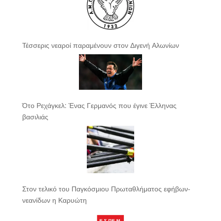
Τέσσερις νεαροί παραμένουν στον Διγενή Αλωνίων
Ότο Ρεχάγκελ: Ένας Γερμανός που έγινε Έλληνας
βασιλιάς
Στον τελικό του Παγκόσμιου Πρωταθλήματος εφήβων-
νεανίδων η Καρυώτη