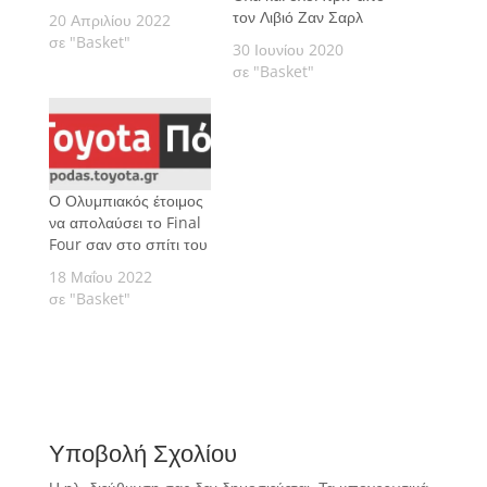
τον Λιβιό Ζαν Σαρλ
20 Απριλίου 2022
σε "Basket"
30 Ιουνίου 2020
σε "Basket"
Ο Ολυμπιακός έτοιμος
να απολαύσει το Final
Four σαν στο σπίτι του
18 Μαΐου 2022
σε "Basket"
Υποβολή Σχολίου