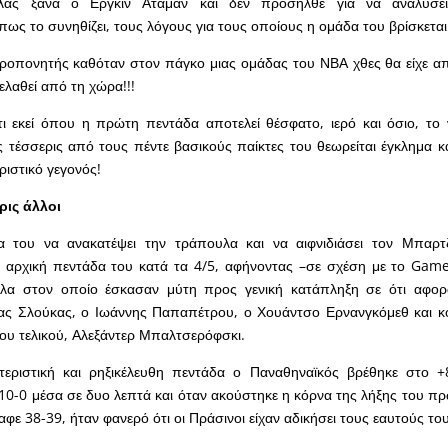
λας ξανά ο Εργκίν Αταμάν και δεν προσήλθε για να αναλύσει
ως το συνηθίζει, τους λόγους για τους οποίους η ομάδα του βρίσκεται
ροπονητής καθόταν στον πάγκο μιας ομάδας του ΝΒΑ χθες θα είχε α
ελαθεί από τη χώρα!!!
ι εκεί όπου η πρώτη πεντάδα αποτελεί θέσφατο, ιερό και όσιο, το 
 τέσσερις από τους πέντε βασικούς παίκτες του θεωρείται έγκλημα 
ιστικό γεγονός!
ρις άλλοι
α του να ανακατέψει την τράπουλα και να αιφνιδιάσει τον Μπαρ
 αρχική πεντάδα του κατά τα 4/5, αφήνοντας –σε σχέση με το Game
πλα στον οποίο έσκασαν μύτη προς γενική κατάπληξη σε ότι αφορά
ας Σλούκας, ο Ιωάννης Παπαπέτρου, ο Χουάντσο Ερνανγκόμεθ και κ
ου τελικού, Αλεξάντερ Μπαλτσερόφσκι.
εριστική και ρηξικέλευθη πεντάδα ο Παναθηναϊκός βρέθηκε στο +8
 10-0 μέσα σε δυο λεπτά και όταν ακούστηκε η κόρνα της λήξης του π
αφε 38-39, ήταν φανερό ότι οι Πράσινοι είχαν αδικήσει τους εαυτούς το