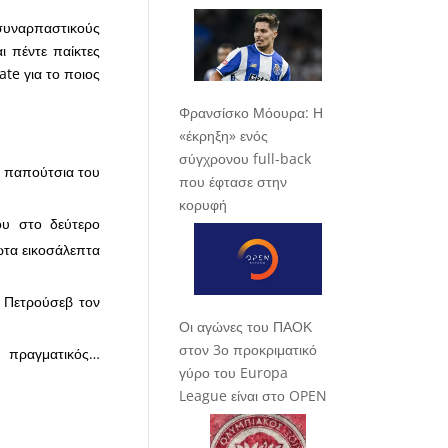
 συναρπαστικούς
ι πέντε παίκτες
ate για το ποιος
Φρανσίσκο Μόουρα: Η
«έκρηξη» ενός
σύγχρονου full-back
α παπούτσια του
που έφτασε στην
κορυφή
ου στο δεύτερο
ρώτα εικοσάλεπτα
π Πετρούσεβ τον
Οι αγώνες του ΠΑΟΚ
στον 3ο προκριματικό
, πραγματικός…
γύρο του Europa
League είναι στο OPEN