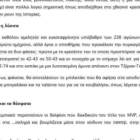
ρ) είναι πολλώ λογιώ σημαντική όπως αποδείχθηκε στο χθεσινό κρεσ
ον ρουν της Ιστορίας.
ι η λύσσα
ο καθόλου αμελητέο και ευκαταφρόνητο υπόβαθρο των 238 αγώνω
ρώτο ημίχρονο, αλλά έγινε ο σπινθήρας που προκάλεσε την πυρκαγιά
στα σε δυο φάσεις: πρώτα με το κρεσέντο του το οποίο προσπόρισε ο
ετατραπεί το 42-43 σε 50-43 και εν συνεχεία με το επίμαχο λέι απ για
82-74 και στο καπάκι με μια λυσσασμένη άμυνα απέναντι στον Τζέριαν Γ
ως φαίνεται, θα αποτελέσουν το μπιλιετάκι που θα αφήσει στα αποδ
τα μπογαλάκια και τα ταλέντα του για να τα κουβαλήσει, όπως λέγεται
και τα θέσφατα
μπιακό περισσεύουν οι δελφίνοι που διεκδικούν τον τίτλο του MVP,
στα …σκληρά και βουρλίζεται μέσα στον κίνδυνο του sweep, στην 