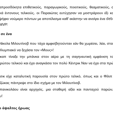
απροσδόκητα επιθετικούς, παραγωγικούς, ποιοτικούς, θεαματικούς,
κά έντονους τελικούς, οι Πειραιώτες ευτύχησαν να μοστράρουν έξι κα
ιψήφιο νούμερο πόντων με αποτέλεσμα καθ’ εκάστην να ανοίγει ένα deb
 ΜVP!
 σε ένα
Νίκολα Μιλουτίνοβ που τάχα αμφισβητούνταν εάν θα χωρέσει, λέει, στ
Ολυμπιακό να ξεχάσει τον «Μους»!
καπ τίναξε την μπάνκα στον αέρα με τη σαγηνευτική εμφάνιση τ
ρώτου τελικού και έχει αναγκάσει τον πολύ Κέντρικ Ναν να έχει στα π
σικ είχε καταλυτική παρουσία στον πρώτο τελικό, όπως και ο Φίλι
ώκας πάντρεψε στο ίδιο σχήμα με τον Μιλουτίνοβ.
ανικολάου είναι αρχηγός, μια σταθερή αξία και πανταχού παρών
υ!
 ο άψαλτος ήρωας