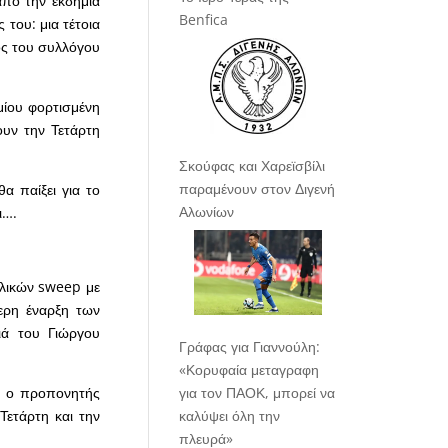
από την εκδημία
Benfica
του: μια τέτοια
ος του συλλόγου
μίου φορτισμένη
ουν την Τετάρτη
Σκούφας και Χαρεϊσβίλι
παραμένουν στον Διγενή
α παίξει για το
Αλωνίων
ι….
ελικών sweep με
τερη έναρξη των
ιά του Γιώργου
Γράφας για Γιαννούλη:
«Κορυφαία μεταγραφη
για τον ΠΑΟΚ, μπορεί να
ά ο προπονητής
καλύψει όλη την
Τετάρτη και την
πλευρά»