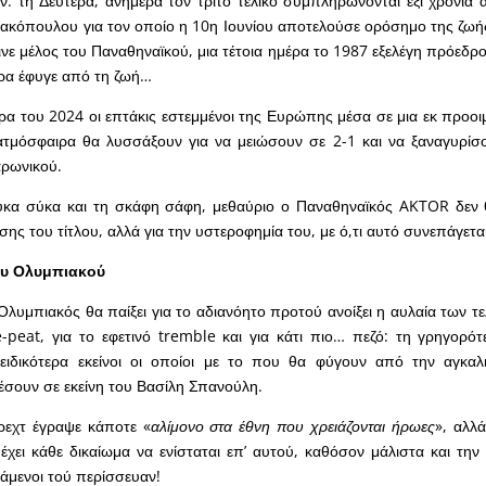
: τη Δευτέρα, ανήμερα τον τρίτο τελικό συμπληρώνονται έξι χρόνια 
ακόπουλου για τον οποίο η 10η Ιουνίου αποτελούσε ορόσημο της ζωής 
ινε μέλος του Παναθηναϊκού, μια τέτοια ημέρα το 1987 εξελέγη πρόεδρ
μέρα έφυγε από τη ζωή…
έρα του 2024 οι επτάκις εστεμμένοι της Ευρώπης μέσα σε μια εκ προοι
ατμόσφαιρα θα λυσσάξουν για να μειώσουν σε 2-1 και να ξαναγυρίσ
αρωνικού.
σύκα σύκα και τη σκάφη σάφη, μεθαύριο ο Παναθηναϊκός AKTOR δεν θ
σης του τίτλου, αλλά για την υστεροφημία του, με ό,τι αυτό συνεπάγετα
ου Ολυμπιακού
Ολυμπιακός θα παίξει για το αδιανόητο προτού ανοίξει η αυλαία των τ
e-peat, για το εφετινό tremble και για κάτι πιο… πεζό: τη γρηγορό
ειδικότερα εκείνοι οι οποίοι με το που θα φύγουν από την αγκαλ
σουν σε εκείνη του Βασίλη Σπανούλη.
εχτ έγραψε κάποτε «
αλίμονο στα έθνη που χρειάζονται ήρωες
», αλλ
χει κάθε δικαίωμα να ενίσταται επ’ αυτού, καθόσον μάλιστα και την 
άμενοι τού περίσσευαν!