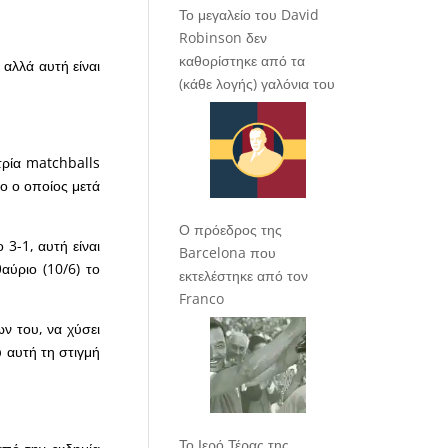
Το μεγαλείο του David
Robinson δεν
καθορίστηκε από τα
αλλά αυτή είναι
(κάθε λογής) γαλόνια του
 τρία matchballs
λο ο οποίος μετά
Ο πρόεδρος της
 3-1, αυτή είναι
Barcelona που
αύριο (10/6) το
εκτελέστηκε από τον
Franco
ν του, να χύσει
υ αυτή τη στιγμή
Το Ιερό Τέρας της