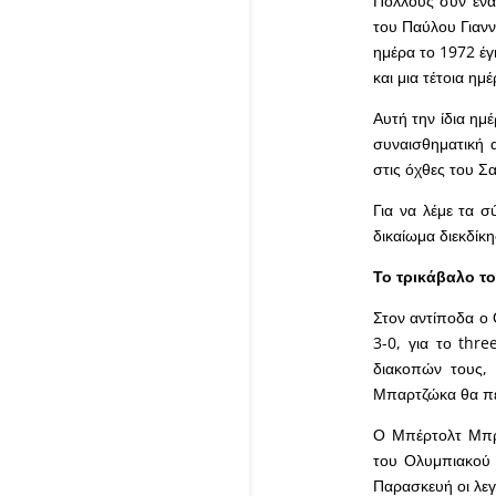
Πολλούς συν έναν
του Παύλου Γιανν
ημέρα το 1972 έγ
και μια τέτοια η
Αυτή την ίδια ημ
συναισθηματική 
στις όχθες του Σ
Για να λέμε τα 
δικαίωμα διεκδίκη
Το τρικάβαλο τ
Στον αντίποδα ο 
3-0, για το thre
διακοπών τους, 
Μπαρτζώκα θα πέ
Ο Μπέρτολτ Μπρ
του Ολυμπιακού έ
Παρασκευή οι λεγ