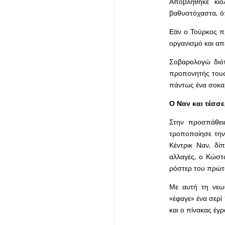
Αποβλήθηκε κιό
βαθυστόχαστα, όπ
Εάν ο Τούρκος π
οργανισμό και απ
Σοβαρολογώ διότ
προπονητής τους
πάντως ένα σοκαρ
Ο Ναν και τέσσε
Στην προσπάθει
τροποποίησε την
Κέντρικ Ναν, δί
αλλαγές, ο Κώστ
ρόστερ του πρώτ
Με αυτή τη νεωτ
«έφαγε» ένα σερί
και ο πίνακας έγρ