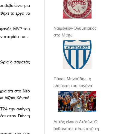
επιβεβαιώνει μια
έθηκε το έργο να
Ναϊμέγκεν-Ολυμπιακός
ροφανής MVP του
στο Mega
ν πατρίδα του.
 χώρια ο σαματάς
Πάνος Μηνούδης, η
εξαίρεση του κανόνα
ρια ότι στο Νέο
υ Αϊζάια Κάναν!
ORT24 την ανάγκη
έσι στον Γιάννη
Αυτός είναι ο Ατζούν: Ο
άνθρωπος πίσω από τη
άσταση του (ως