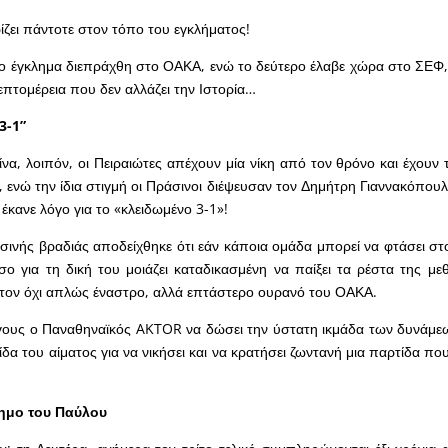
ζει πάντοτε στον τόπο του εγκλήματος!
 έγκλημα διεπράχθη στο ΟΑΚΑ, ενώ το δεύτερο έλαβε χώρα στο ΣΕΦ, 
επτομέρεια που δεν αλλάζει την Ιστορία…
3-1”
είνα, λοιπόν, οι Πειραιώτες απέχουν μία νίκη από τον θρόνο και έχουν
, ενώ την ίδια στιγμή οι Πράσινοι διέψευσαν τον Δημήτρη Γιαννακόπου
έκανε λόγο για το «κλειδωμένο 3-1»!
εσινής βραδιάς αποδείχθηκε ότι εάν κάποια ομάδα μπορεί να φτάσει στο
ο για τη δική του μοιάζει καταδικασμένη να παίξει τα ρέστα της μεθ
τον όχι απλώς έναστρο, αλλά επτάστερο ουρανό του ΟΑΚΑ.
γους ο Παναθηναϊκός AKTOR να δώσει την ύστατη ικμάδα των δυνάμεω
ίδα του αίματος για να νικήσει και να κρατήσει ζωντανή μια παρτίδα πο
ημο του Παύλου