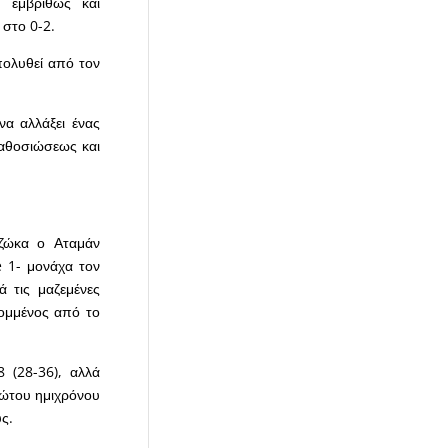
 εμβριθώς και
 στο 0-2.
πολυθεί από τον
να αλλάξει ένας
καθοσιώσεως και
τζώκα ο Αταμάν
 1- μονάχα τον
 τις μαζεμένες
ομμένος από το
 (28-36), αλλά
ρώτου ημιχρόνου
υς.