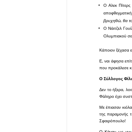
Ο Αλεκ Πίτερς 
αποφθεγματική
βρυχηθώ, θα τ
Ο Νάιτζελ Γου
Ολυμπιακού σε 
Κάποιον ξέχασα ε
Ε, ναι άφησα επί
που προκάλεσε κι
Ο Σύλλογος Φίλ
Δεν το ήξερα, λο
Φάληρο έχει συστ
Με έπιασαν κιόλα
της παραμονής τ
Σφαιρόπουλο!
Ο Κάναν ως γνωσ