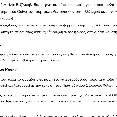
δεν είναι Βεζένκοβ, δεν περνιέται, ούτε καμώνεται για τέτοιος, αλλά 
 ρήση του Ουίνστον Τσόρτσιλ: «
Δεν είμαι λιοντάρι, αλλά αφού μου ανατ
ο κάνω
»!
ίλιαμς-Γκος είναι κατά την ταπεινή άποψη μου ο αφανής, αλλά και π
αυτή τη σειρά, ένας «
unsung
hero
»(άψαλτος ήρωας) όπως λένε και στη
;
τηδες τελευταίο αυτόν για τον οποίο έγινε χθες ο μεγαλύτερος ντόρος,
όλας την αποβολή του Εργκίν Αταμάν!
ων Κάναν!
ιπόν, αλλά το συνειδητοποίησα χθες κατευθυνόμενος προς τα αποδυτή
αθεί και λειτουργεί με την έγκριση του Πρωτοδικείου Σύλλογος Φίλων το
ς στο μπίρι μπίρι κάποια μέλη του για να προπαγανδίσει, λέει, το SP
ου Αμερικανού γκαρντ στον Ολυμπιακό ώστε να μην τον στείλει πεσκ
τόν είναι ένας μονοδιάστατος παίκτης, αλλά όντως αυτή η μία δι