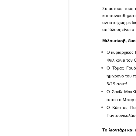
Σε αυτούς τους 
και συναισθηματι
αντιστοίχως με δ
απ’ όλους είναι ο
Μιλουτίνοβ, δυο
O κυριαρχικός 
Φαλ κάνει τον 
Ο Τόμας Γουό
ημίχρονο του π
3/19 σουτ!
Ο Σακίλ ΜακΚί
οποίο ο Μπαρτζ
Ο Κώστας Παπ
Παντουνικολάο
Το λιοντάρι και