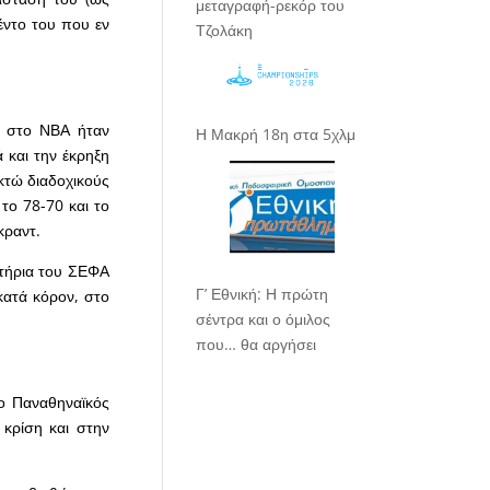
μεταγραφή-ρεκόρ του
έντο του που εν
Τζολάκη
ν στο ΝΒΑ ήταν
Η Μακρή 18η στα 5χλμ
 και την έκρηξη
κτώ διαδοχικούς
 το 78-70 και το
κραντ.
υτήρια του ΣΕΦΑ
Γ’ Εθνική: Η πρώτη
 κατά κόρον, στο
σέντρα και ο όμιλος
που… θα αργήσει
 ο Παναθηναϊκός
κρίση και στην