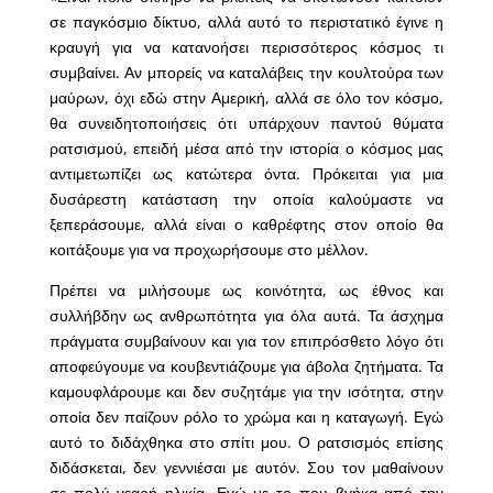
σε παγκόσμιο δίκτυο, αλλά αυτό το περιστατικό έγινε η
κραυγή για να κατανοήσει περισσότερος κόσμος τι
συμβαίνει. Αν μπορείς να καταλάβεις την κουλτούρα των
μαύρων, όχι εδώ στην Αμερική, αλλά σε όλο τον κόσμο,
θα συνειδητοποιήσεις ότι υπάρχουν παντού θύματα
ρατσισμού, επειδή μέσα από την ιστορία ο κόσμος μας
αντιμετωπίζει ως κατώτερα όντα. Πρόκειται για μια
δυσάρεστη κατάσταση την οποία καλούμαστε να
ξεπεράσουμε, αλλά είναι ο καθρέφτης στον οποίο θα
κοιτάξουμε για να προχωρήσουμε στο μέλλον.
Πρέπει να μιλήσουμε ως κοινότητα, ως έθνος και
συλλήβδην ως ανθρωπότητα για όλα αυτά. Τα άσχημα
πράγματα συμβαίνουν και για τον επιπρόσθετο λόγο ότι
αποφεύγουμε να κουβεντιάζουμε για άβολα ζητήματα. Τα
καμουφλάρουμε και δεν συζητάμε για την ισότητα, στην
οποία δεν παίζουν ρόλο το χρώμα και η καταγωγή. Εγώ
αυτό το διδάχθηκα στο σπίτι μου. Ο ρατσισμός επίσης
διδάσκεται, δεν γεννιέσαι με αυτόν. Σου τον μαθαίνουν
σε πολύ νεαρή ηλικία. Εγώ με το που βγήκα από την