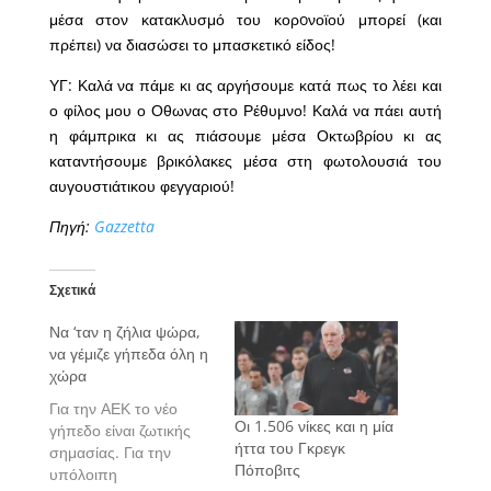
μέσα στον κατακλυσμό του κορoνοϊού μπορεί (και
πρέπει) να διασώσει το μπασκετικό είδος!
ΥΓ: Καλά να πάμε κι ας αργήσουμε κατά πως το λέει και
ο φίλος μου ο Οθωνας στο Ρέθυμνο! Καλά να πάει αυτή
η φάμπρικα κι ας πιάσουμε μέσα Οκτωβρίου κι ας
καταντήσουμε βρικόλακες μέσα στη φωτολουσιά του
αυγουστιάτικου φεγγαριού!
Πηγή:
Gazzetta
Σχετικά
Να ‘ταν η ζήλια ψώρα,
να γέμιζε γήπεδα όλη η
χώρα
Για την ΑΕΚ το νέο
Οι 1.506 νίκες και η μία
γήπεδο είναι ζωτικής
ήττα του Γκρεγκ
σημασίας. Για την
Πόποβιτς
υπόλοιπη