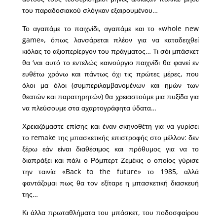
του παραδοσιακού σλόγκαν εξαιρουμένου…
Το αγαπάμε το παιχνίδι, αγαπάμε και το «whole new
game», όπως λανσάρεται πλέον για να καταδειχθεί
κιόλας το αξιοπερίεργον του πράγματος… Τι σόι μπάσκετ
θα ‘ναι αυτό το εντελώς καινούργιο παιχνίδι θα φανεί εν
ευθέτω χρόνω και πάντως όχι τις πρώτες μέρες, που
όλοι μα όλοι (συμπεριλαμβανομένων και ημών των
θεατών και παρατηρητών) θα χρειαστούμε μια πυξίδα για
να πλεύσουμε στα αχαρτογράφητα ύδατα…
Χρειαζόμαστε επίσης και έναν σκηνοθέτη για να γυρίσει
το remake της μπασκετικής επιστροφής στο μέλλον: δεν
ξέρω εάν είναι διαθέσιμος και πρόθυμος για να το
διαπράξει και πάλι ο Ρόμπερτ Ζεμέκις ο οποίος γύρισε
την ταινία «Back to the future» το 1985, αλλά
φαντάζομαι πως θα τον εξίταρε η μπασκετική διασκευή
της…
Κι άλλα πρωταθλήματα του μπάσκετ, του ποδοσφαίρου