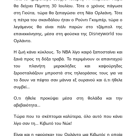
θα δείχνει Πέμπτη 30 Ιουλίου. Τότε ο χρόνος πάγωσε
στη Γιούτα, τώρα θα ξεπαγώσει στη Νέα Ορλεάνη. Τότε
η πέτρα του σκανδάλου ήταν ο Ρούντι Γκομπέρ, τώρα ο
λεγάμενος θα είναι πάλι παρών στο τζάμπολ της
επανεκκίνησης, μέσα στη φούσκα της Disneyworld του
Ορλάντο.
Η ζωή κάνει κύκλους. Το ΝΒΑ λίγο καιρό ξαποσταίνει και
ξανά προς τη δόξα τραβά. Το περιμένουν οι απανταχού
του πλανήτη μερακλήδες και καψούρηδες
ξεροσταλιάζουν μπροστά στις τηλεοράσεις τους για να
το δουν να πέφτει σαν μάννα εξ ουρανού και ό,τι ήθελε
συμβεί…
Ο,τι ήθελε προκύψει μέσα στη θολάδα και την
αβεβαιότητα…
Τώρα που το σκέπτομαι καλύτερα, όλο αυτό που κάνει
λίγο σαν τη… Κιβωτό του Νώε!
Είναι και η «φούσκα» του Ορλάντο μια Κιβωτός η οποία