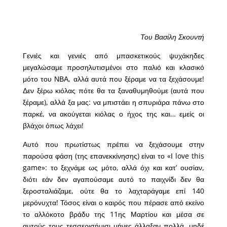
Του Βασίλη Σκουντή
Γενιές και γενιές από μπασκετικούς ψυχάκηδες
μεγαλώσαμε προσηλυτισμένοι στο παλιό και κλασικό
μότο του ΝΒΑ, αλλά αυτά που ξέραμε να τα ξεχάσουμε!
Δεν ξέρω κιόλας πότε θα τα ξαναθυμηθούμε (αυτά που
ξέραμε), αλλά ξα μας: να μπιστάει η σπυριάρα πάνω στο
παρκέ, να ακούγεται κιόλας ο ήχος της και… εμείς οι
βλάχοι όπως λάχει!
Αυτό που πρωτίστως πρέπει να ξεχάσουμε στην
παρούσα φάση (της επανεκκίνησης) είναι το «Ι love this
game»: το ξεχνάμε ως μότο, αλλά όχι και κατ’ ουσίαν,
διότι εάν δεν αγαπούσαμε αυτό το παιχνίδι δεν θα
ξεροσταλιάζαμε, ούτε θα το λαχταράγαμε επί 140
μερόνυχτα! Τόσος είναι ο καιρός που πέρασε από εκείνο
το αλλόκοτο βράδυ της 11ης Μαρτίου και μέσα σε
αυτούς τους τεσσερισήμισι μήνες άλλαξαν πολλά, μηδέ