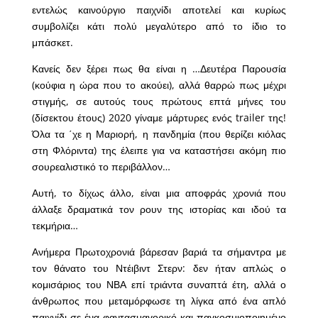
εντελώς καινούργιο παιχνίδι αποτελεί και κυρίως
συμβολίζει κάτι πολύ μεγαλύτερο από το ίδιο το
μπάσκετ.
Κανείς δεν ξέρει πως θα είναι η …Δευτέρα Παρουσία
(κούφια η ώρα που το ακούει), αλλά θαρρώ πως μέχρι
στιγμής, σε αυτούς τους πρώτους επτά μήνες του
(δίσεκτου έτους) 2020 γίναμε μάρτυρες ενός trailer της!
Όλα τα ΄χε η Μαριορή, η πανδημία (που θερίζει κιόλας
στη Φλόριντα) της έλειπε για να καταστήσει ακόμη πιο
σουρεαλιστικό το περιβάλλον…
Αυτή, το δίχως άλλο, είναι μια αποφράς χρονιά που
άλλαξε δραματικά τον ρουν της ιστορίας και ιδού τα
τεκμήρια…
Ανήμερα Πρωτοχρονιά βάρεσαν βαριά τα σήμαντρα με
τον θάνατο του Ντέιβιντ Στερν: δεν ήταν απλώς ο
κομισάριος του ΝΒΑ επί τριάντα συναπτά έτη, αλλά ο
άνθρωπος που μεταμόρφωσε τη λίγκα από ένα απλό
παιχνίδι σε ένα φαντασμαγορικό και παγκοσμιοποιημένο