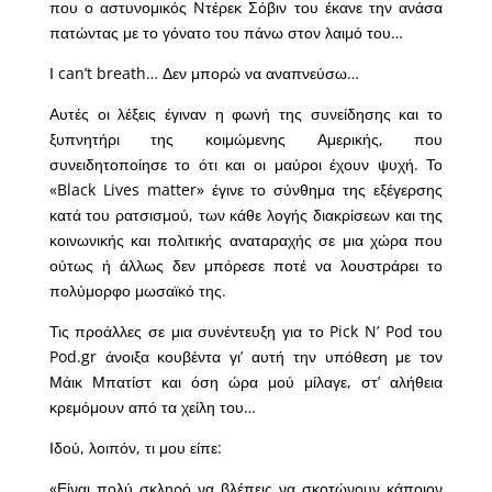
που ο αστυνομικός Nτέρεκ Σόβιν του έκανε την ανάσα
πατώντας με το γόνατο του πάνω στον λαιμό του…
Ι can’t breath… Δεν μπορώ να αναπνεύσω…
Αυτές οι λέξεις έγιναν η φωνή της συνείδησης και το
ξυπνητήρι της κοιμώμενης Αμερικής, που
συνειδητοποίησε το ότι και οι μαύροι έχουν ψυχή. Το
«Black Lives matter» έγινε το σύνθημα της εξέγερσης
κατά του ρατσισμού, των κάθε λογής διακρίσεων και της
κοινωνικής και πολιτικής αναταραχής σε μια χώρα που
ούτως ή άλλως δεν μπόρεσε ποτέ να λουστράρει το
πολύμορφο μωσαϊκό της.
Τις προάλλες σε μια συνέντευξη για το Pick N’ Pod του
Pod.gr άνοιξα κουβέντα γι’ αυτή την υπόθεση με τον
Μάικ Μπατίστ και όση ώρα μού μίλαγε, στ’ αλήθεια
κρεμόμουν από τα χείλη του…
Ιδού, λοιπόν, τι μου είπε:
«Είναι πολύ σκληρό να βλέπεις να σκοτώνουν κάποιον