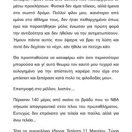
μέσω προκλήσεων. Φυσικά δεν είμαι τέλειος, αλλά έμεινα
στο σωστό δρόμο. Πολλοί φίλοι μου, ικανότεροι από
εμένα στο άθλημα τους, δεν ήταν πειθαρχημένοι όπως
εγώ και παραιτήθηκαν μόλις ένιωσαν για πρώτη φορά
την αντιξοότητα και δεν ήθελαν να την αντιμετωπίσουν.
Ήμουν πάντα αυτός που έψαχνε να βρει τη λύση και
ποτέ δεν δεχόταν το «όχι», εάν ήθελε να πετύχει κάτι
Θα προσπαθούσα να καταφέρω κάτι όσο περισσότερο
μπορούσα και γι’ αυτό θεωρώ τον εαυτό μου τυχερό και
ευλογημένο για την απίστευτη καριέρα που είχα στο
μπάσκετ και ξεπέρασε κατά πολύ τις φιλοδοξίες μου».
Eπιστροφή στο μέλλον, λοιπόν….
Πέρασαν 140 μέρες από εκείνο το βράδυ που το ΝΒΑ
σήκωσε απαγορευτικό στον πλου του πρωταθλήματος.
Ευτυχώς δεν επρόκειτο για τελεία και παύλα, αλλά για
άνω τελεία…
Τότε το ημερολόγιο έδειχνε Τετάρτη 11 Μαρτίου. Τώρα