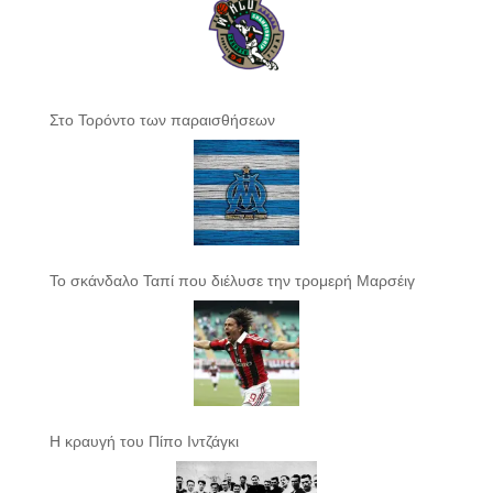
Στο Τορόντο των παραισθήσεων
Το σκάνδαλο Ταπί που διέλυσε την τρομερή Μαρσέιγ
Η κραυγή του Πίπο Ιντζάγκι