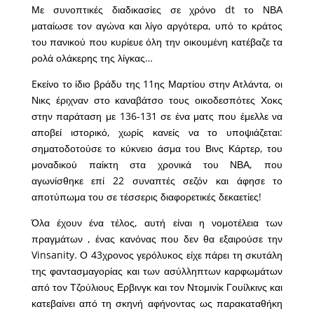
Με συνοπτικές διαδικασίες σε χρόνο dt το ΝΒΑ
ματαίωσε τον αγώνα και λίγο αργότερα, υπό το κράτος
του πανικού που κυρίευε όλη την οικουμένη κατέβαζε τα
ρολά ολάκερης της λίγκας…
Eκείνο το ίδιο βράδυ της 11ης Μαρτίου στην Ατλάντα, οι
Νικς έριχναν στο καναβάτσο τους οικοδεσπότες Χοκς
στην παράταση με 136-131 σε ένα ματς που έμελλε να
αποβεί ιστορικό, χωρίς κανείς να το υποψιάζεται:
σηματοδοτούσε το κύκνειο άσμα του Βινς Κάρτερ, του
μοναδικού παίκτη στα χρονικά του ΝΒΑ, που
αγωνίσθηκε επί 22 συναπτές σεζόν και άφησε το
αποτύπωμα του σε τέσσερις διαφορετικές δεκαετίες!
Όλα έχουν ένα τέλος, αυτή είναι η νομοτέλεια των
πραγμάτων , ένας κανόνας που δεν θα εξαιρούσε την
Vinsanity. Ο 43χρονος γερόλυκος είχε πάρει τη σκυτάλη
της φαντασμαγορίας και των ασύλληπτων καρφωμάτων
από τον Τζούλιους Ερβινγκ και τον Ντομινίκ Γουίλκινς και
κατεβαίνει από τη σκηνή αφήνοντας ως παρακαταθήκη