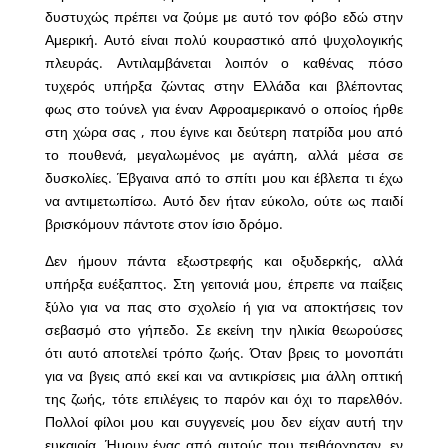
δυστυχώς πρέπει να ζούμε με αυτό τον φόβο εδώ στην
Αμερική. Αυτό είναι πολύ κουραστικό από ψυχολογικής
πλευράς. Αντιλαμβάνεται λοιπόν ο καθένας πόσο
τυχερός υπήρξα ζώντας στην Ελλάδα και βλέποντας
φως στο τούνελ για έναν Αφροαμερικανό ο οποίος ήρθε
στη χώρα σας , που έγινε και δεύτερη πατρίδα μου από
το πουθενά, μεγαλωμένος με αγάπη, αλλά μέσα σε
δυσκολίες. Έβγαινα από το σπίτι μου και έβλεπα τι έχω
να αντιμετωπίσω. Αυτό δεν ήταν εύκολο, ούτε ως παιδί
βρισκόμουν πάντοτε στον ίσιο δρόμο.
Δεν ήμουν πάντα εξωστρεφής και οξυδερκής, αλλά
υπήρξα ευέξαπτος. Στη γειτονιά μου, έπρεπε να παίξεις
ξύλο για να πας στο σχολείο ή για να αποκτήσεις τον
σεβασμό στο γήπεδο. Σε εκείνη την ηλικία θεωρούσες
ότι αυτό αποτελεί τρόπο ζωής. Όταν βρεις το μονοπάτι
για να βγεις από εκεί και να αντικρίσεις μια άλλη οπτική
της ζωής, τότε επιλέγεις το παρόν και όχι το παρελθόν.
Πολλοί φίλοι μου και συγγενείς μου δεν είχαν αυτή την
ευκαιρία. Ήμουν ένας από αυτούς που πειθάρχησαν, εν