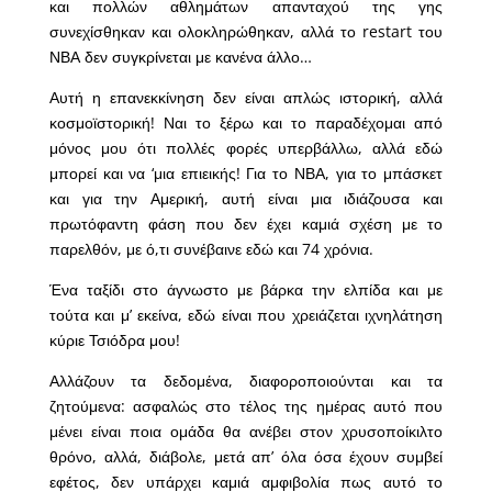
και πολλών αθλημάτων απανταχού της γης
συνεχίσθηκαν και ολοκληρώθηκαν, αλλά το restart του
ΝΒΑ δεν συγκρίνεται με κανένα άλλο…
Αυτή η επανεκκίνηση δεν είναι απλώς ιστορική, αλλά
κοσμοϊστορική! Ναι το ξέρω και το παραδέχομαι από
μόνος μου ότι πολλές φορές υπερβάλλω, αλλά εδώ
μπορεί και να ‘μια επιεικής! Για το ΝΒΑ, για το μπάσκετ
και για την Αμερική, αυτή είναι μια ιδιάζουσα και
πρωτόφαντη φάση που δεν έχει καμιά σχέση με το
παρελθόν, με ό,τι συνέβαινε εδώ και 74 χρόνια.
Ένα ταξίδι στο άγνωστο με βάρκα την ελπίδα και με
τούτα και μ’ εκείνα, εδώ είναι που χρειάζεται ιχνηλάτηση
κύριε Τσιόδρα μου!
Αλλάζουν τα δεδομένα, διαφοροποιούνται και τα
ζητούμενα: ασφαλώς στο τέλος της ημέρας αυτό που
μένει είναι ποια ομάδα θα ανέβει στον χρυσοποίκιλτο
θρόνο, αλλά, διάβολε, μετά απ’ όλα όσα έχουν συμβεί
εφέτος, δεν υπάρχει καμιά αμφιβολία πως αυτό το