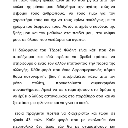
κοιλιά της μάνας μου, διδάχθηκα την αγάπη, πώς να
σέβομαι τους ανθρώπους, να τους τιμώ για τον
χαρακτήρα τους και όχι να τους κρίνω αναλόγως με το
χρώμα του δέρματος τους. Αυτός υπήρξε ο κανόνας της
ζωής μου και τον μαθαίνω στα παιδιά μου, στα ανίψια
μου, σε όλους που νοιάζομαι και αγαπώ.
Η δολοφονία του Τζορτζ Φλόιντ είναι κάτι που δεν
αποδέχομαι και εδώ πρέπει να βρεθεί τρόπος να
στηρίξουμε ο ένας τον άλλον κτυπώντας την πόρτα της
αλλαγής. Κάθε φορά που ένας Αφροαμερικανός πέφτει
θύμα αστυνομικής βίας ή υποβιβάζεται κάτω από τον
μέσο πολίτη, προκαλούνται συγκεκριμένα
συναισθήματα. Αρκεί να σε σταματήσουν στο δρόμο ή
να έρθει ο λάθος αστυνομικός στο παράθυρο σου και να
ξεσπάσει μια φιλονικία και να γίνει το κακό.
Τέτοια πράγματα πρέπει να διαχειριστώ και τώρα σε
ηλικία 43 ετών. Κάθε φορά που με ακολουθεί ένα
περιπολικό δεν ξέρω εάν θα με σταματήσουν και