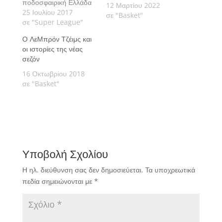
ποδοσφαιρική Ελλάδα
12 Μαρτίου 2022
μια ευκαιρία να την
25 Ιουλίου 2017
σε "Basket"
ζηλέψει και να
σε "Super League"
ξεσηκωθεί. Γράφει ο
Ο ΛεΜπρόν Τζέιμς και
Θοδωρής Τσούτσος.
οι ιστορίες της νέας
σεζόν
16 Οκτωβρίου 2018
σε "Basket"
Υποβολή Σχολίου
Η ηλ. διεύθυνση σας δεν δημοσιεύεται.
Τα υποχρεωτικά
πεδία σημειώνονται με
*