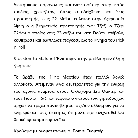
διοικητικούς παράγοντες και έναν σούπερ σταρ εντός
παιδιάς, χρειαζόταν, όπως αποδείχθηκε, και ένας
προπονητής: στις 22 Μαΐου έπλευσε στην Αχερουσία
λίμνη ο εμβληματικός προπονητής των Τζαζ, ο Τζέρι
Σλόαν ο οποίος στις 23 σεζόν του στη Γιούτα επέβαλε,
καθιέρωσε και εξάπλωσε παγκοσμίως το κίνημα του Pick
n’ roll.
Stockton to Malone! Ένα σκριν στην μπάλα ήταν όλη η
ζωή τους!
Το βράδυ της 11ης Μαρτίου ήταν πολλώ λογιώ
αλλόκοτο. Απέμεναν λίγα δευτερόλεπτα για την έναρξη
του αγώνα ανάμεσα στους Οκλαχόμα Σίτι Θάντερ και
τους Γιούτα Τζαζ, και ξαφνικά ο γιατρός των γηπεδούχων
άρχισε να τρέχει πανικόβλητος, σχεδόν αλλόφρων για να
ενημερώσει τους διαιτητές ότι μόλις είχε ανιχνευθεί ένα
θετικό κρούσμα κορονοϊού.
Κρούσμα με ονοματεπώνυμο: Ρούντι Γκομπέρ…