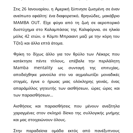
Στις 26 Ιανουαρίου, η Αμερική ξύπνησε ζωσμένη σε έναν
ανείπωτο εφιάλτη: ένα διαφορετικό, θρηνώδες, μακάβριο
MAMBA OUT. Είχε φύγει από τη ζωή σε αεροπορικό
δυστύχημα στο Καλαμπάσας της Καλιφόρνια, σε ηλικία
μόλις 42 ετών, ο Κόμπι Μπραιαντ μαζί με την κόρη του
Τζίτζι και άλλα επτά άτομα.
Φρίκη το δίχως άλλο για τον θρύλο των Λέικερς που
κατέκτησε πέντε τίτλους, επέβαλε την περιλάλητη
Mamba mentality ως συνταγή της επιτυχίας,
αποδείχθηκε μανούλα στο να αιχμαλωτίζει μοναδικές
στιγμές, έγινε ο ήρωας μιας ολόκληρης γενιάς, ένας
απαράμιλλος γητευτής των αισθήσεων, ώρες ώρες και
των παραισθήσεων…
Aισθήσεις και παραισθήσεις που μένουν ανεξίτηλα
χαραγμένες στον σκληρό δίσκο της συλλογικής μνήμης
και μας στοιχειώνουν όλους.
Στην παραδείσια ομάδα εκτός από πανέξυπνους