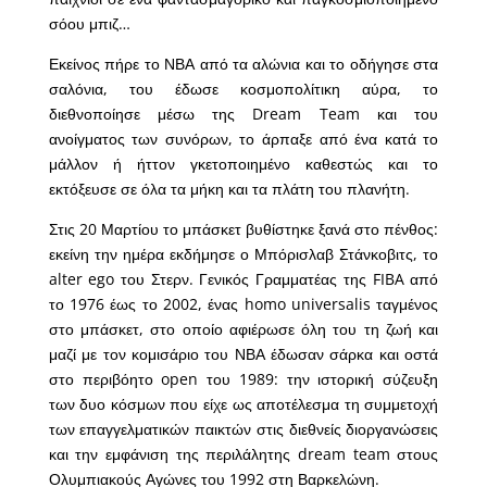
σόου μπιζ…
Εκείνος πήρε το ΝΒΑ από τα αλώνια και το οδήγησε στα
σαλόνια, του έδωσε κοσμοπολίτικη αύρα, το
διεθνοποίησε μέσω της Dream Team και του
ανοίγματος των συνόρων, το άρπαξε από ένα κατά το
μάλλον ή ήττον γκετοποιημένο καθεστώς και το
εκτόξευσε σε όλα τα μήκη και τα πλάτη του πλανήτη.
Στις 20 Μαρτίου το μπάσκετ βυθίστηκε ξανά στο πένθος:
εκείνη την ημέρα εκδήμησε ο Μπόρισλαβ Στάνκοβιτς, το
alter ego του Στερν. Γενικός Γραμματέας της FIBA από
το 1976 έως το 2002, ένας homo universalis ταγμένος
στο μπάσκετ, στο οποίο αφιέρωσε όλη του τη ζωή και
μαζί με τον κομισάριο του ΝΒΑ έδωσαν σάρκα και οστά
στο περιβόητο open του 1989: την ιστορική σύζευξη
των δυο κόσμων που είχε ως αποτέλεσμα τη συμμετοχή
των επαγγελματικών παικτών στις διεθνείς διοργανώσεις
και την εμφάνιση της περιλάλητης dream team στους
Ολυμπιακούς Αγώνες του 1992 στη Βαρκελώνη.