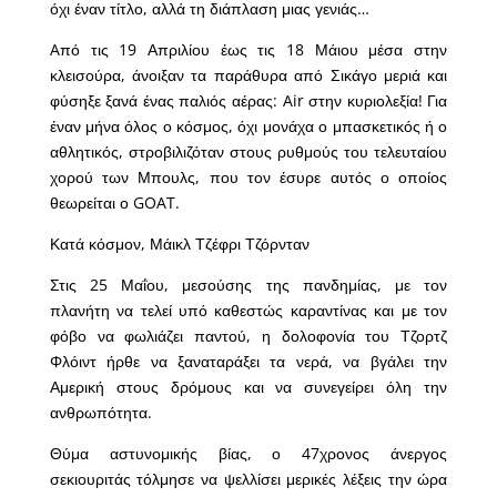
όχι έναν τίτλο, αλλά τη διάπλαση μιας γενιάς…
Aπό τις 19 Απριλίου έως τις 18 Μάιου μέσα στην
κλεισούρα, άνοιξαν τα παράθυρα από Σικάγο μεριά και
φύσηξε ξανά ένας παλιός αέρας: Air στην κυριολεξία! Για
έναν μήνα όλος ο κόσμος, όχι μονάχα ο μπασκετικός ή ο
αθλητικός, στροβιλιζόταν στους ρυθμούς του τελευταίου
χορού των Μπουλς, που τον έσυρε αυτός ο οποίος
θεωρείται ο GOAT.
Κατά κόσμον, Μάικλ Τζέφρι Τζόρνταν
Στις 25 Μαΐου, μεσούσης της πανδημίας, με τον
πλανήτη να τελεί υπό καθεστώς καραντίνας και με τον
φόβο να φωλιάζει παντού, η δολοφονία του Τζορτζ
Φλόιντ ήρθε να ξαναταράξει τα νερά, να βγάλει την
Αμερική στους δρόμους και να συνεγείρει όλη την
ανθρωπότητα.
Θύμα αστυνομικής βίας, ο 47χρονος άνεργος
σεκιουριτάς τόλμησε να ψελλίσει μερικές λέξεις την ώρα