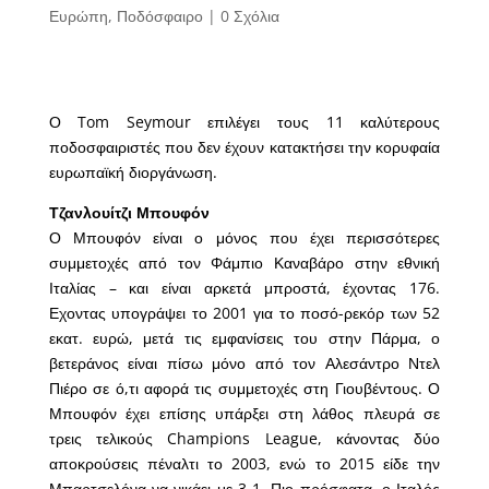
Ευρώπη
,
Ποδόσφαιρο
|
0 Σχόλια
Ο Tom Seymour επιλέγει τους 11 καλύτερους
ποδοσφαιριστές που δεν έχουν κατακτήσει την κορυφαία
ευρωπαϊκή διοργάνωση.
Τζανλουίτζι Μπουφόν
Ο Μπουφόν είναι ο μόνος που έχει περισσότερες
συμμετοχές από τον Φάμπιο Καναβάρο στην εθνική
Ιταλίας – και είναι αρκετά μπροστά, έχοντας 176.
Εχοντας υπογράψει το 2001 για το ποσό-ρεκόρ των 52
εκατ. ευρώ, μετά τις εμφανίσεις του στην Πάρμα, ο
βετεράνος είναι πίσω μόνο από τον Αλεσάντρο Ντελ
Πιέρο σε ό,τι αφορά τις συμμετοχές στη Γιουβέντους. Ο
Μπουφόν έχει επίσης υπάρξει στη λάθος πλευρά σε
τρεις τελικούς Champions League, κάνοντας δύο
αποκρούσεις πέναλτι το 2003, ενώ το 2015 είδε την
Μπαρτσελόνα να νικάει με 3-1. Πιο πρόσφατα, ο Ιταλός