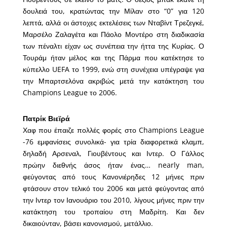
δουλειά του, κρατώντας την Μίλαν στο “0” για 120
λεπτά, αλλά οι άστοχες εκτελέσεις των Νταβίντ Τρεζεγκέ,
Μαρσέλο Ζαλαγέτα και Πάολο Μοντέρο στη διαδικασία
των πέναλτι είχαν ως συνέπεια την ήττα της Κυρίας. Ο
Τουράμ ήταν μέλος και της Πάρμα που κατέκτησε το
κύπελλο UEFA το 1999, ενώ στη συνέχεια υπέγραψε για
την Μπαρτσελόνα ακριβώς μετά την κατάκτηση του
Champions League το 2006.
Πατρίκ Βιεϊρά
Χαφ που έπαιζε πολλές φορές στο Champions League
-76 εμφανίσεις συνολικά- για τρία διαφορετικά κλαμπ,
δηλαδή Αρσεναλ, Γιουβέντους και Ιντερ. Ο Γάλλος
πρώην διεθνής άσος ήταν ένας… nearly man,
φεύγοντας από τους Κανονιέρηδες 12 μήνες πριν
φτάσουν στον τελικό του 2006 και μετά φεύγοντας από
την Ιντερ τον Ιανουάριο του 2010, λίγους μήνες πριν την
κατάκτηση του τροπαίου στη Μαδρίτη. Και δεν
δικαιούνταν, βάσει κανονισμού, μετάλλιο.