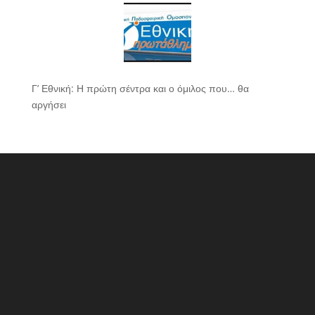
Γ’ Εθνική: Η πρώτη σέντρα και ο όμιλος που… θα
αργήσει