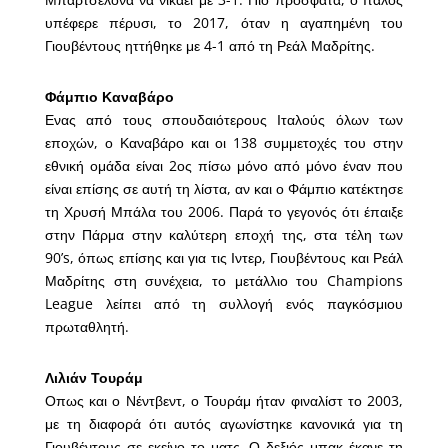
υπέφερε πέρυσι, το 2017, όταν η αγαπημένη του
Γιουβέντους ηττήθηκε με 4-1 από τη Ρεάλ Μαδρίτης.
Φάμπιο Καναβάρο
Ενας από τους σπουδαιότερους Ιταλούς όλων των
εποχών, ο Καναβάρο και οι 138 συμμετοχές του στην
εθνική ομάδα είναι 2ος πίσω μόνο από μόνο έναν που
είναι επίσης σε αυτή τη λίστα, αν και ο Φάμπιο κατέκτησε
τη Χρυσή Μπάλα του 2006. Παρά το γεγονός ότι έπαιξε
στην Πάρμα στην καλύτερη εποχή της, στα τέλη των
90’s, όπως επίσης και για τις Ιντερ, Γιουβέντους και Ρεάλ
Μαδρίτης στη συνέχεια, το μετάλλιο του Champions
League λείπει από τη συλλογή ενός παγκόσμιου
πρωταθλητή.
Λιλιάν Τουράμ
Οπως και ο Νέντβεντ, ο Τουράμ ήταν φιναλίστ το 2003,
με τη διαφορά ότι αυτός αγωνίστηκε κανονικά για τη
Γιουβέντους σε εκείνο το ματς. Ο δεξιός μπακ έκανε τη