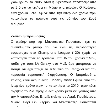
γκολ ήρθαν το 2005, όταν η Λίβερπουλ επέστρεψε από
το 3-0 για να νικήσει τη Μίλαν στα πέναλτι. Ο Κρέσπο,
λίγα χρόνια μετά, έφυγε από την Ιντερ ένα χρόνο πριν
κατακτήσει το τρόπαιο υπό τις οδηγίες του Ζοσέ
Μουρίνιο.
Ζλάταν Ιμπραΐμοβιτς
Ο πρώην φορ της Μάντσεστερ Γιουνάιτεντ έχει το
ανεπιθύμητο ρεκόρ του να έχει τις περισσότερες
συμμετοχές στο Champions League (120) χωρίς να
κατακτήσει ποτέ το τρόπαιο. Στα 36 του χρόνια πλέον,
παίζει για τους LA Galaxy στο MLS, άρα μπορούμε να
πούμε ότι έχει παίξει το τελευταίο του παιχνίδι για την
κορυφαία ευρωπαϊκή διοργάνωση. Ο Ιμπραΐμοβιτς,
επίσης, είναι ακόμη ένας… nearly man: Εφυγε από την
Ιντερ ένα χρόνο πριν το κατακτήσει το 2010, πριν κάνει
ακριβώς το ίδιο πράγμα ένα χρόνο μετά φεύγοντας από
την Μπαρτσελόνα. Επαιξε επίσης σε Αγιαξ, Γιουβέντους,
Μίλαν, Παρί Σεν Ζερμέν και Μάντσεστερ Γιουνάιτεντ