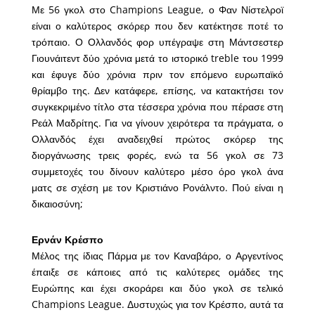
Με 56 γκολ στο Champions League, ο Φαν Νίστελροϊ
είναι ο καλύτερος σκόρερ που δεν κατέκτησε ποτέ το
τρόπαιο. Ο Ολλανδός φορ υπέγραψε στη Μάντσεστερ
Γιουνάιτεντ δύο χρόνια μετά το ιστορικό treble του 1999
και έφυγε δύο χρόνια πριν τον επόμενο ευρωπαϊκό
θρίαμβο της. Δεν κατάφερε, επίσης, να κατακτήσει τον
συγκεκριμένο τίτλο στα τέσσερα χρόνια που πέρασε στη
Ρεάλ Μαδρίτης. Για να γίνουν χειρότερα τα πράγματα, ο
Ολλανδός έχει αναδειχθεί πρώτος σκόρερ της
διοργάνωσης τρεις φορές, ενώ τα 56 γκολ σε 73
συμμετοχές του δίνουν καλύτερο μέσο όρο γκολ άνα
ματς σε σχέση με τον Κριστιάνο Ρονάλντο. Πού είναι η
δικαιοσύνη;
Ερνάν Κρέσπο
Μέλος της ίδιας Πάρμα με τον Καναβάρο, ο Αργεντίνος
έπαιξε σε κάποιες από τις καλύτερες ομάδες της
Ευρώπης και έχει σκοράρει και δύο γκολ σε τελικό
Champions League. Δυστυχώς για τον Κρέσπο, αυτά τα