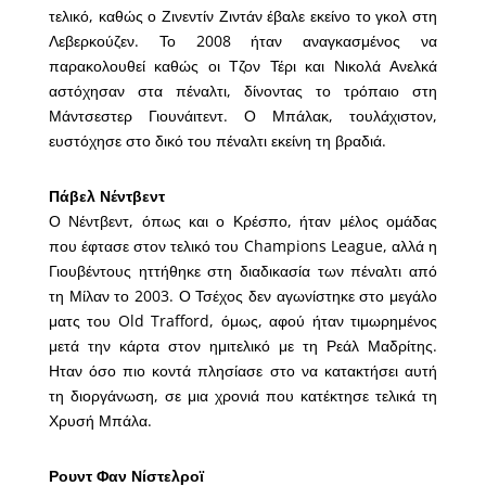
τελικό, καθώς ο Ζινεντίν Ζιντάν έβαλε εκείνο το γκολ στη
Λεβερκούζεν. Το 2008 ήταν αναγκασμένος να
παρακολουθεί καθώς οι Τζον Τέρι και Νικολά Ανελκά
αστόχησαν στα πέναλτι, δίνοντας το τρόπαιο στη
Μάντσεστερ Γιουνάιτεντ. Ο Μπάλακ, τουλάχιστον,
ευστόχησε στο δικό του πέναλτι εκείνη τη βραδιά.
Πάβελ Νέντβεντ
Ο Νέντβεντ, όπως και ο Κρέσπο, ήταν μέλος ομάδας
που έφτασε στον τελικό του Champions League, αλλά η
Γιουβέντους ηττήθηκε στη διαδικασία των πέναλτι από
τη Μίλαν το 2003. Ο Τσέχος δεν αγωνίστηκε στο μεγάλο
ματς του Old Trafford, όμως, αφού ήταν τιμωρημένος
μετά την κάρτα στον ημιτελικό με τη Ρεάλ Μαδρίτης.
Ηταν όσο πιο κοντά πλησίασε στο να κατακτήσει αυτή
τη διοργάνωση, σε μια χρονιά που κατέκτησε τελικά τη
Χρυσή Μπάλα.
Ρουντ Φαν Νίστελροϊ