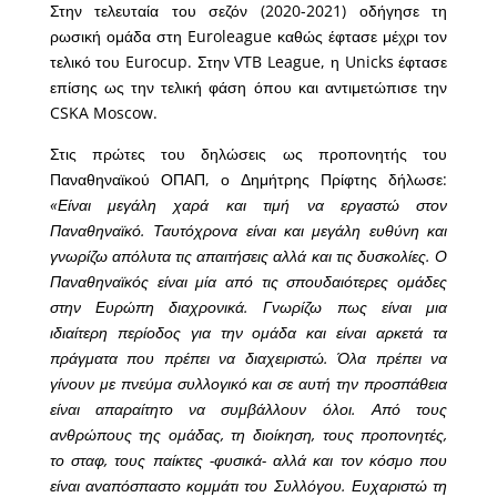
Στην τελευταία του σεζόν (2020-2021) οδήγησε τη
ρωσική ομάδα στη Euroleague καθώς έφτασε μέχρι τον
τελικό του Eurocup. Στην VTB League, η Unicks έφτασε
επίσης ως την τελική φάση όπου και αντιμετώπισε την
CSKA Moscow.
Στις πρώτες του δηλώσεις ως προπονητής του
Παναθηναϊκού ΟΠΑΠ, ο Δημήτρης Πρίφτης δήλωσε:
«Είναι μεγάλη χαρά και τιμή να εργαστώ στον
Παναθηναϊκό. Ταυτόχρονα είναι και μεγάλη ευθύνη και
γνωρίζω απόλυτα τις απαιτήσεις αλλά και τις δυσκολίες. Ο
Παναθηναϊκός είναι μία από τις σπουδαιότερες ομάδες
στην Ευρώπη διαχρονικά. Γνωρίζω πως είναι μια
ιδιαίτερη περίοδος για την ομάδα και είναι αρκετά τα
πράγματα που πρέπει να διαχειριστώ. Όλα πρέπει να
γίνουν με πνεύμα συλλογικό και σε αυτή την προσπάθεια
είναι απαραίτητο να συμβάλλουν όλοι. Από τους
ανθρώπους της ομάδας, τη διοίκηση, τους προπονητές,
το σταφ, τους παίκτες -φυσικά- αλλά και τον κόσμο που
είναι αναπόσπαστο κομμάτι του Συλλόγου. Ευχαριστώ τη