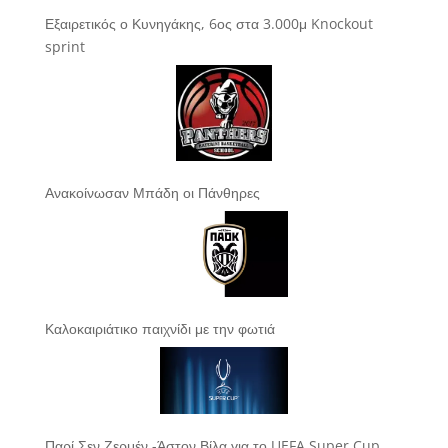
Εξαιρετικός ο Κυνηγάκης, 6ος στα 3.000μ Knockout
sprint
Ανακοίνωσαν Μπάδη οι Πάνθηρες
Καλοκαιριάτικο παιχνίδι με την φωτιά
Παρί Σεν Ζερμέν -Άστον Βίλα για το UEFA Super Cup