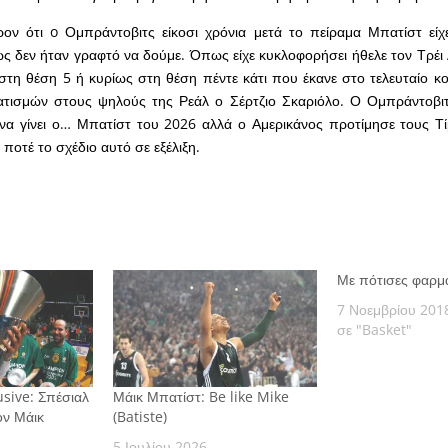
ρον ότι o Ομπράντοβιτς είκοσι χρόνια μετά το πείραμα Μπατίστ είχε
 δεν ήταν γραφτό να δούμε. Όπως είχε κυκλοφορήσει ήθελε τον Τρέι Λ
 στη θέση 5 ή κυρίως στη θέση πέντε κάτι που έκανε στο τελευταίο κο
τισμών στους ψηλούς της Ρεάλ ο Σέρτζιο Σκαριόλο. Ο Ομπράντοβιτς
να γίνει ο… Μπατίστ του 2026 αλλά ο Αμερικάνος προτίμησε τους Τ
 ποτέ το σχέδιο αυτό σε εξέλιξη.
Με πότισες φαρμ
7 Νοεμβρίου 201
σε "Basket"
sive: Σπέσιαλ
Μάικ Μπατίστ: Be like Mike
ον Μάικ
(Batiste)
5 Ιουλίου 2026