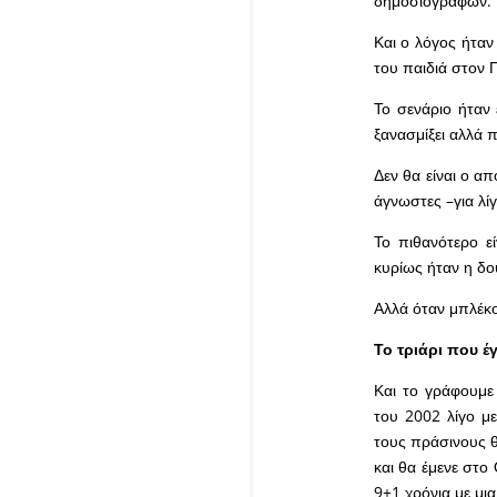
δημοσιογράφων.
Και ο λόγος ήτα
του παιδιά στον 
Το σενάριο ήταν 
ξανασμίξει αλλά 
Δεν θα είναι ο απ
άγνωστες –για λί
Το πιθανότερο ε
κυρίως ήταν η δο
Αλλά όταν μπλέκο
Το τριάρι που έγ
Και το γράφουμε
του 2002 λίγο μ
τους πράσινους θ
και θα έμενε στο
9+1 χρόνια με μι