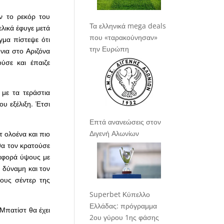
όν το ρεκόρ του
Τα ελληνικά mega deals
ελικά έφυγε μετά
που «ταρακούνησαν»
γμα πίστεψε ότι
την Ευρώπη
νια στο Αριζόνα
ύσε και έπαιζε
 με τα τεράστια
ου εξέλιξη. Έτσι
Επτά ανανεώσεις στον
Διγενή Αλωνίων
τ ολοένα και πιο
 θα τον κρατούσε
ιαφορά ύψους με
 δύναμη και τον
ους σέντερ της
Superbet Κύπελλο
Ελλάδας: πρόγραμμα
Μπατίστ θα έχει
2ου γύρου 1ης φάσης