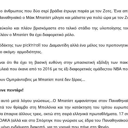
ν ο άνθρωπος που δύο σερί βράδια έτρωγε παρέα με τον Ζοτς. Ένα α
Παναθηναϊκό ο Μάικ Μπατίστ μίλησε και μάλιστα για πολύ ώρα με τον 
εύκολο και πλέον βρισκόμαστε στο τελικό στάδιο της υλοποίησης το
πλέον ο Μπατίστ θα έχει διαφορετικό ρόλο.
όδέκτης των pick’n’roll του Διαμαντίδη αλλά ένα μέλος του προπονητικ
γο ακόμη- αρμοδιότητες.
ίναι ότι θα έχει τη βασική ευθύνη στην μπασκετική εξέλιξη των πα
υλειά που έκανε από το 2016 με τις έξι διαφορετικές ομάδεςτου ΝΒΑ 
υν Ομπράντοβιτς με Μπατίστ ποτέ δεν ξέρεις…
ινε πεντάρι!
 αυτό μετά λόγου γνώσεως…Ο Μπατίστ εμφανίστηκε στον Παναθηναϊκ
ετά τον θρίαμβο στη Μπολόνια και την κατάκτηση του τρίτου ευρωπα
α έπαιρνε άλλους τρεις, οκτώ στη σειρά ελληνικά πρωταθλήματα, 17 σ
 ΟΑΚΑ (αλλά και στο Σπόρτιγκ που γνώρισε ως έδρα του Παναθηναϊκού 
α μόνο ενδιάμεση διακοπή, για τη χρονιά που πήγε στη Φενέρ.