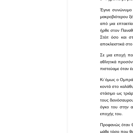
Έγινε συνώνυμο 
μακροβιότερου ξέ
από μια επταετία
ήρθε στον Παναθη
Στέιτ όσο και σ
αποκλειστικά στο
Σε μια εποχή που
αθλητικά προσόντ
πιστεύαμε όταν έ
Κι΄όμως ο Ομπράν
κοντά στο καλάθι
στάσιμο ως τριάρ
τους δεινόσαυρου
όγκο του στην α
εποχής του.
Προφανώς όταν θα
μάθε τόσο που θα