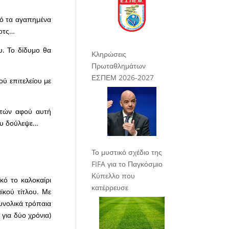
πό τα αγαπημένα
Ζοτς…
υ. Το δίδυμο θα
Κληρώσεις
Πρωταθλημάτων
ΕΣΠΕΜ 2026-2027
ού επιτελείου με
ικτών αφού αυτή
που δούλεψε…
Το μυστικό σχέδιο της
FIFA για το Παγκόσμιο
Κύπελλο που
ό το καλοκαίρι
κατέρρευσε
ϊκού τίτλου. Με
υνολικά τρόπαια
για δύο χρόνια)