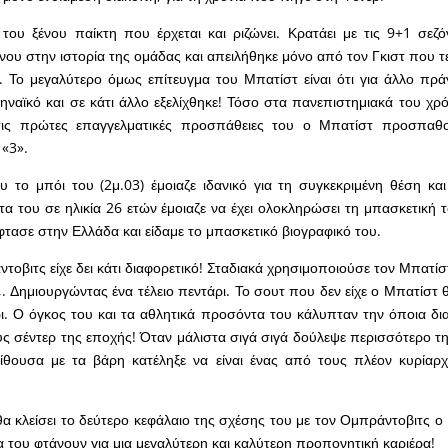
του ξένου παίκτη που έρχεται και ριζώνει. Κρατάει με τις 9+1 σεζ
νου στην ιστορία της ομάδας και απειλήθηκε μόνο από τον Γκιστ που τ
. Το μεγαλύτερο όμως επίτευγμα του Μπατίστ είναι ότι για άλλο πρά
ναϊκό και σε κάτι άλλο εξελίχθηκε! Τόσο στα πανεπιστημιακά του χρό
τις πρώτες επαγγελματικές προσπάθειες του ο Μπατίστ προσπαθο
 «3».
 το μπόι του (2μ.03) έμοιαζε ιδανικό για τη συγκεκριμένη θέση και
α του σε ηλικία 26 ετών έμοιαζε να έχει ολοκληρώσει τη μπασκετική τ
φτασε στην Ελλάδα και είδαμε το μπασκετικό βιογραφικό του.
τοβιτς είχε δει κάτι διαφορετικό! Σταδιακά χρησιμοποιούσε τον Μπατίσ
,. Δημιουργώντας ένα τέλειο πεντάρι. Το σουτ που δεν είχε ο Μπατίστ
ι. Ο όγκος του και τα αθλητικά προσόντα του κάλυπταν την όποια δ
ς σέντερ της εποχής! Όταν μάλιστα σιγά σιγά δούλεψε περισσότερο τη
ίθουσα με τα βάρη κατέληξε να είναι ένας από τους πλέον κυρίαρχ
 κλείσει το δεύτερο κεφάλαιο της σχέσης του με τον Ομπράντοβιτς ο 
 του φτάνουν για μια μεγαλύτερη και καλύτερη προπονητική καριέρα!