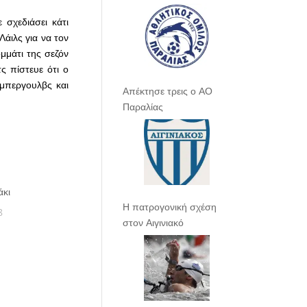
 σχεδιάσει κάτι
άιλς για να τον
μμάτι της σεζόν
 πίστευε ότι ο
ίμπεργουλβς και
Απέκτησε τρεις ο ΑΟ
Παραλίας
άκι
Η πατρογονική σχέση
8
στον Αιγινιακό