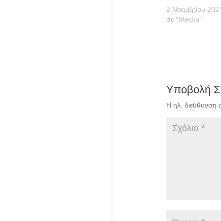
2 Νοεμβρίου 202
σε "Media"
Υποβολή Σ
Η ηλ. διεύθυνση 