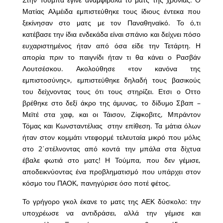
Ματίας Αλμέιδα εμπιστεύθηκε τους ίδιους έντεκα που
ξεκίνησαν στο ματς με τον Παναθηναϊκό. Το ό,τι
κατέβασε την ίδια ενδεκάδα είναι σπάνιο και δείχνει πόσο
ευχαριστημένος ήταν από όσα είδε την Τετάρτη. Η
απορία πριν το παιγνίδι ήταν τι θα κάνει ο Ρασβάν
Λουτσέσκου. Ακολούθησε «τον κανόνα της
εμπιστοσύνης», εμπιστεύθηκε δηλαδή τους βασικούς
του δείχνοντας τους ότι τους στηρίζει. Ετσι ο Οττο
βρέθηκε στο δεξί άκρο της άμυνας, το δίδυμο Σβαπ –
Μεϊτέ στα χαφ, και οι Τάισον, Ζίφκοβιτς, Μπράντον
Τόμας και Κωνσταντέλιας στην επίθεση. Τα μάτια όλων
ήταν στον κομμάτι ντεφορμέ τελευταία μικρό που μόλις
στο 2΄στέλνοντας από κοντά την μπάλα στα δίχτυα
έβαλε φωτιά στο ματς! Η Τούμπα, που δεν γέμισε,
αποδεικνύοντας ένα προβληματισμό που υπάρχει στον
κόσμο του ΠΑΟΚ, πανηγύρισε όσο ποτέ φέτος.
Το γρήγορο γκολ έκανε το ματς της ΑΕΚ δύσκολο: την
υποχρέωσε να αντιδράσει, αλλά την γέμισε και