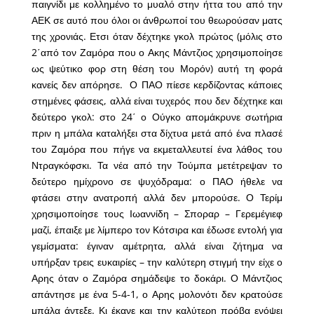
παιγνίδι με κολλημένο το μυαλό στην ήττα του από την
ΑΕΚ σε αυτό που όλοι οι άνθρωποί του θεωρούσαν ματς
της χρονιάς. Ετσι όταν δέχτηκε γκολ πρώτος (μόλις στο
2΄από τον Ζαμόρα που ο Ακης Μάντζιος χρησιμοποίησε
ως ψεύτικο φορ στη θέση του Μορόν) αυτή τη φορά
κανείς δεν απόρησε. Ο ΠΑΟ πίεσε κερδίζοντας κάποιες
στημένες φάσεις, αλλά είναι τυχερός που δεν δέχτηκε και
δεύτερο γκολ: στο 24΄ ο Ούγκο απομάκρυνε σωτήρια
πριν η μπάλα καταλήξει στα δίχτυα μετά από ένα πλασέ
του Ζαμόρα που πήγε να εκμεταλλευτεί ένα λάθος του
Ντραγκόφσκι. Τα νέα από την Τούμπα μετέτρεψαν το
δεύτερο ημίχρονο σε ψυχόδραμα: ο ΠΑΟ ήθελε να
φτάσει στην ανατροπή αλλά δεν μπορούσε. Ο Τερίμ
χρησιμοποίησε τους Ιωαννίδη – Σποραρ – Γερεμέγιεφ
μαζί, έπαιξε με λίμπερο τον Κότσιρα και έδωσε εντολή για
γεμίσματα: έγιναν αμέτρητα, αλλά είναι ζήτημα να
υπήρξαν τρεις ευκαιρίες – την καλύτερη στιγμή την είχε ο
Αρης όταν ο Ζαμόρα σημάδεψε το δοκάρι. Ο Μάντζιος
απάντησε με ένα 5-4-1, ο Αρης μολονότι δεν κρατούσε
μπάλα άντεξε. Κι έκανε και την καλύτερη πρόβα ενόψει