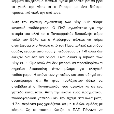
κομμάτι συζητήσιμο πέναλτι βγήκε μπροστά για να βρει
το γκολ της νίκης κι ο Ροσέρο με ένα δεύτερο
προσωπικό γκολ την σκότωσε.
Αυτή την κρίσιμη αγωνιστική των play out: είδαμε
κανονικό ποδόσφαιρο. Ο ΠΑΣ αγωνίστηκε για την
ιστορία του αλλά και ο Πανσερραϊκός δυσκόλεψε πάρα
πολύ τον Βόλο και ο Ατρόμητος πάλεψε να πάρει
αποτέλεσμα στο Αγρίνιο από τον Παναιτωλικό: και οι δυο
ομάδες έχασαν από τους γηπεδούχους με 1-0 αλλά δεν
έδειξαν διάθεση για δώρα. Είναι δίκαια η έκβαση των
play out; Ομολογώ ότι δεν μπορώ να προσδιορίσω τι
σημαίνει δικαιοσύνη όταν μιλάμε για ελληνικό
ποδόσφαιρο. Η εικόνα των γηπέδων ωστόσο οδηγεί στο
συμπέρασμα ότι θα ήταν τουλάχιστον άδικο να
υποβιβαστεί ο Παναιτωλικός που αγωνίστηκε σε ένα
γήπεδο κατάμεστο. Αυτή την εικόνα ενός πραγματικού
ποδοσφαιρικού γηπέδου δεν την είχαμε στα άλλα ματς.
Η Σουπερλίγκα μας χρειάζεται, αν μη τι άλλο, ομάδες με
κόσμο. Ως εκ τούτου ελπίζω ο ΠΑΣ Γιάννινα να