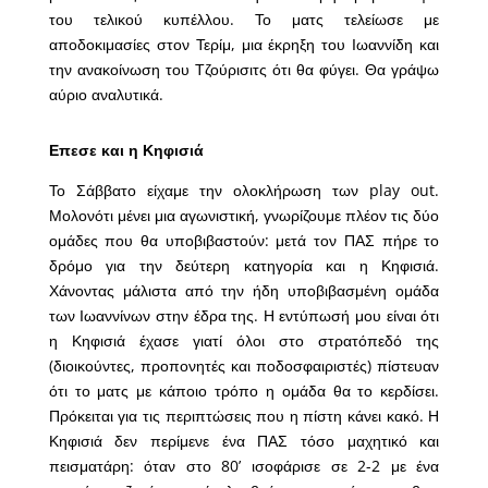
του τελικού κυπέλλου. Το ματς τελείωσε με
αποδοκιμασίες στον Τερίμ, μια έκρηξη του Ιωαννίδη και
την ανακοίνωση του Τζούρισιτς ότι θα φύγει. Θα γράψω
αύριο αναλυτικά.
Επεσε και η Κηφισιά
Το Σάββατο είχαμε την ολοκλήρωση των play out.
Μολονότι μένει μια αγωνιστική, γνωρίζουμε πλέον τις δύο
ομάδες που θα υποβιβαστούν: μετά τον ΠΑΣ πήρε το
δρόμο για την δεύτερη κατηγορία και η Κηφισιά.
Χάνοντας μάλιστα από την ήδη υποβιβασμένη ομάδα
των Ιωαννίνων στην έδρα της. Η εντύπωσή μου είναι ότι
η Κηφισιά έχασε γιατί όλοι στο στρατόπεδό της
(διοικούντες, προπονητές και ποδοσφαιριστές) πίστευαν
ότι το ματς με κάποιο τρόπο η ομάδα θα το κερδίσει.
Πρόκειται για τις περιπτώσεις που η πίστη κάνει κακό. Η
Κηφισιά δεν περίμενε ένα ΠΑΣ τόσο μαχητικό και
πεισματάρη: όταν στο 80’ ισοφάρισε σε 2-2 με ένα