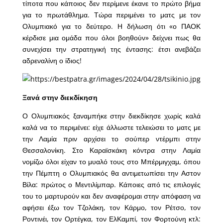
τίποτα που κάποιος δεν περίμενε έκανε το πρώτο βήμα
για το πρωτάθλημα. Τώρα περιμένει το ματς με τον
Ολυμπιακό για το δεύτερο. Η δήλωση ότι «ο ΠΑΟΚ
κέρδισε μια ομάδα που όλοι βοηθούν» δείχνει πως θα
συνεχίσει την στρατηγική της έντασης: έτσι ανεβάζει
αδρεναλίνη ο ίδιος!
Ξανά στην διεκδίκηση
Ο Ολυμπιακός ξαναμπήκε στην διεκδίκησε χωρίς καλά
καλά να το περιμένει: είχε άλλωστε τελειώσει το ματς με
την Λαμία πριν αρχίσει το σούπερ ντέρμπι στην
Θεσσαλονίκη. Στο Καραϊσκάκη κόντρα στην Λαμία
νομίζω όλοι είχαν το μυαλό τους στο Μπέρμιγχαμ, όπου
την Πέμπτη ο Ολυμπιακός θα αντιμετωπίσει την Αστον
Βίλα: πρώτος ο Μεντιλίμπαρ. Κάποιες από τις επιλογές
του το μαρτυρούν και δεν αναφέρομαι στην απόφαση να
αφήσει έξω τον Τζολάκη, τον Κάρμο, τον Ρέτσο, τον
Ροντινέι, τον Ορτέγκα, τον ΕλΚαμπί, τον Φορτούνη κτλ: