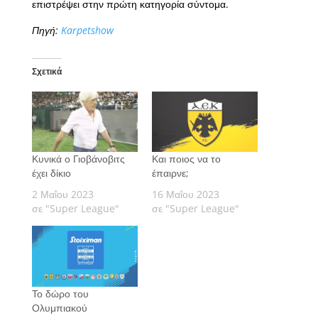
επιστρέψει στην πρώτη κατηγορία σύντομα.
Πηγή:
Karpetshow
Σχετικά
Κυνικά ο Γιοβάνοβιτς
Και ποιος να το
έχει δίκιο
έπαιρνε;
2 Μαΐου 2023
16 Μαΐου 2023
σε "Super League"
σε "Super League"
Το δώρο του
Ολυμπιακού