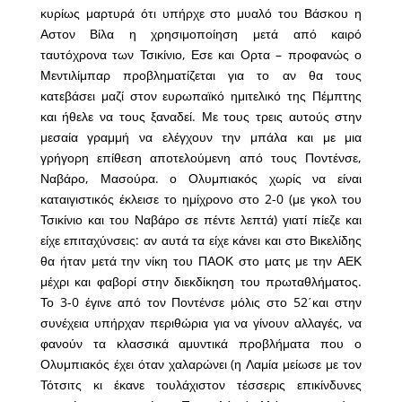
κυρίως μαρτυρά ότι υπήρχε στο μυαλό του Βάσκου η
Αστον Βίλα η χρησιμοποίηση μετά από καιρό
ταυτόχρονα των Τσικίνιο, Εσε και Ορτα – προφανώς ο
Μεντιλίμπαρ προβληματίζεται για το αν θα τους
κατεβάσει μαζί στον ευρωπαϊκό ημιτελικό της Πέμπτης
και ήθελε να τους ξαναδεί. Με τους τρεις αυτούς στην
μεσαία γραμμή να ελέγχουν την μπάλα και με μια
γρήγορη επίθεση αποτελούμενη από τους Ποντένσε,
Ναβάρο, Μασούρα. ο Ολυμπιακός χωρίς να είναι
καταιγιστικός έκλεισε το ημίχρονο στο 2-0 (με γκολ του
Τσικίνιο και του Ναβάρο σε πέντε λεπτά) γιατί πίεζε και
είχε επιταχύνσεις: αν αυτά τα είχε κάνει και στο Βικελίδης
θα ήταν μετά την νίκη του ΠΑΟΚ στο ματς με την ΑΕΚ
μέχρι και φαβορί στην διεκδίκηση του πρωταθλήματος.
Το 3-0 έγινε από τον Ποντένσε μόλις στο 52΄και στην
συνέχεια υπήρχαν περιθώρια για να γίνουν αλλαγές, να
φανούν τα κλασσικά αμυντικά προβλήματα που ο
Ολυμπιακός έχει όταν χαλαρώνει (η Λαμία μείωσε με τον
Τότσιτς κι έκανε τουλάχιστον τέσσερις επικίνδυνες