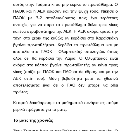
αυτός στην Τούμπα κι ας μην έκρινε το πρωτάθλημα. Ο
ΠΑΟΚ και η ΑΕΚ έδωσαν και την ψυχή τους. Νίκησε ο
ΠΑΟΚ με 3-2 αποδεικνύοντας πως έχει τεράστιες
αντοχές: για να πάρει το πρωτάθλημα θέλει τρεις νίκες
και ένα στραβοπάτημα της ΑΕΚ. Η ΑΕΚ ακόμα κρατά την
τύχη στα χέρια της καθώς αν κερδίσει στο Καραϊσκάκη
βγαίνει πρωταθλήτρια. Κερδίζει το πρωτάθλημα και με
ισοπαλία στο ΠΑΟΚ – Ολυμπιακός: υπολογίζω, όπως
όλοι, ότι θα κερδίσει την Λαμία. Ο Ολυμπιακός είναι
ακόμα στο κόλπο: βγαίνει πρωταθλητής αν κάνει τρεις
νίκες (παίζει με ΠΑΟΚ και ΠΑΟ εκτός έδρας, και με την
ΑΕΚ σπίτι του). Μόνη βεβαιότητα μετά τα χθεσινά
αποτελέσματα είναι ότι ο ΠΑΟ δεν μπορεί να ρθει
πρώτος.
Κι αφού ξεκαθαρίσαμε τα μαθηματικά σενάρια ας πούμε
μερικά πράγματα για τα ματς.
Το ματς της χρονιάς
Στην Τούμπα έγινε αναμφίβολα το ματς της χρονιάς. Ο