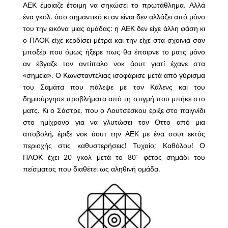
ΑΕΚ έμοιαζε έτοιμη να σηκώσει το πρωτάθλημα. Αλλά
ένα γκολ. όσο σημαντικό κι αν είναι δεν αλλάζει από μόνο
του την εικόνα μιας ομάδας: η ΑΕΚ δεν είχε άλλη φάση κι
ο ΠΑΟΚ είχε κερδίσει μέτρα και την είχε στα σχοινιά σαν
μποξέρ που όμως ήξερε πως θα έπαιρνε το ματς μόνο
αν έβγαζε τον αντίπαλο νοκ άουτ γιατί έχανε στα
«σημεία». Ο Κωνσταντέλιας ισοφάρισε μετά από γύρισμα
του Σαμάτα που πάλεψε με τον Κάλενς και του
δημιούργησε προβλήματα από τη στιγμή που μπήκε στο
ματς. Κι ο Σάστρε, που ο Λουτσέσκου έριξε στο παιγνίδι
στο ημίχρονο για να γλυτώσει τον Οττο από μια
αποβολή, έριξε νοκ άουτ την ΑΕΚ με ένα σουτ εκτός
περιοχής στις καθυστερήσεις! Τυχαίο; Καθόλου! Ο
ΠΑΟΚ έχει 20 γκολ μετά το 80΄ φέτος σημάδι του
πείσματος που διαθέτει ως αληθινή ομάδα.