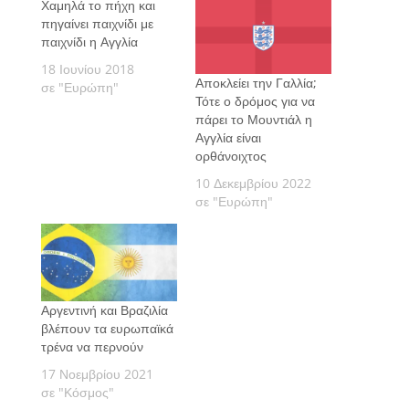
Χαμηλά το πήχη και
πηγαίνει παιχνίδι με
παιχνίδι η Αγγλία
18 Ιουνίου 2018
Αποκλείει την Γαλλία;
σε "Ευρώπη"
Τότε ο δρόμος για να
πάρει το Μουντιάλ η
Αγγλία είναι
ορθάνοιχτος
10 Δεκεμβρίου 2022
σε "Ευρώπη"
Αργεντινή και Βραζιλία
βλέπουν τα ευρωπαϊκά
τρένα να περνούν
17 Νοεμβρίου 2021
σε "Κόσμος"