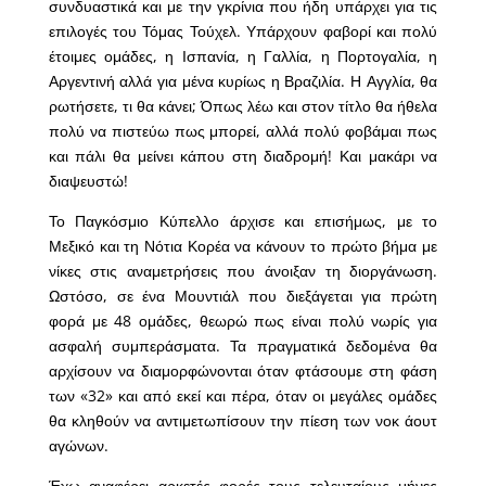
συνδυαστικά και με την γκρίνια που ήδη υπάρχει για τις
επιλογές του Τόμας Τούχελ. Υπάρχουν φαβορί και πολύ
έτοιμες ομάδες, η Ισπανία, η Γαλλία, η Πορτογαλία, η
Αργεντινή αλλά για μένα κυρίως η Βραζιλία. Η Αγγλία, θα
ρωτήσετε, τι θα κάνει; Όπως λέω και στον τίτλο θα ήθελα
πολύ να πιστεύω πως μπορεί, αλλά πολύ φοβάμαι πως
και πάλι θα μείνει κάπου στη διαδρομή! Και μακάρι να
διαψευστώ!
Το Παγκόσμιο Κύπελλο άρχισε και επισήμως, με το
Μεξικό και τη Νότια Κορέα να κάνουν το πρώτο βήμα με
νίκες στις αναμετρήσεις που άνοιξαν τη διοργάνωση.
Ωστόσο, σε ένα Μουντιάλ που διεξάγεται για πρώτη
φορά με 48 ομάδες, θεωρώ πως είναι πολύ νωρίς για
ασφαλή συμπεράσματα. Τα πραγματικά δεδομένα θα
αρχίσουν να διαμορφώνονται όταν φτάσουμε στη φάση
των «32» και από εκεί και πέρα, όταν οι μεγάλες ομάδες
θα κληθούν να αντιμετωπίσουν την πίεση των νοκ άουτ
αγώνων.
Έχω αναφέρει αρκετές φορές τους τελευταίους μήνες