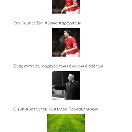
Roy Keane: Σαν πύρινο παράγγελμα
Ένας σατανάς, αρχηγός των κόκκινων διαβόλων
Ο εμπνευστής του Κυπέλλου Πρωταθλητριών