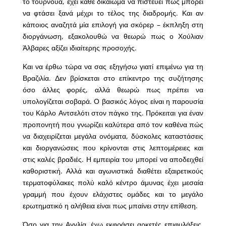
το τουρνουά, έχει κάθε δικαίωμα να πιστεύει πως μπορεί
να φτάσει ξανά μέχρι το τέλος της διαδρομής. Και αν
κάποιος αναζητά μία επιλογή για σκόρερ – έκπληξη στη
διοργάνωση, εξακολουθώ να θεωρώ πως ο Χούλιαν
Άλβαρες αξίζει ιδιαίτερης προσοχής.
Και να έρθω τώρα να σας εξηγήσω γιατί επιμένω για τη
Βραζιλία. Δεν βρίσκεται στο επίκεντρο της συζήτησης
όσο άλλες φορές, αλλά θεωρώ πως πρέπει να
υπολογίζεται σοβαρά. Ο βασικός λόγος είναι η παρουσία
του Κάρλο Αντσελότι στον πάγκο της. Πρόκειται για έναν
προπονητή που γνωρίζει καλύτερα από τον καθένα πώς
να διαχειρίζεται μεγάλα ονόματα, δύσκολες καταστάσεις
και διοργανώσεις που κρίνονται στις λεπτομέρειες και
στις καλές βραδιές. Η εμπειρία του μπορεί να αποδειχθεί
καθοριστική. Αλλά και αγωνιστικά διαθέτει εξαιρετικούς
τερματοφύλακες πολύ καλό κέντρο άμυνας έχει μεσαία
γραμμή που έχουν ελάχιστες ομάδες και το μεγάλο
ερωτηματικό η αλήθεια είναι πως μπαίνει στην επίθεση.
Όσο για την Αγγλία, έχω εκφράσει αρκετές επιφυλάξεις.