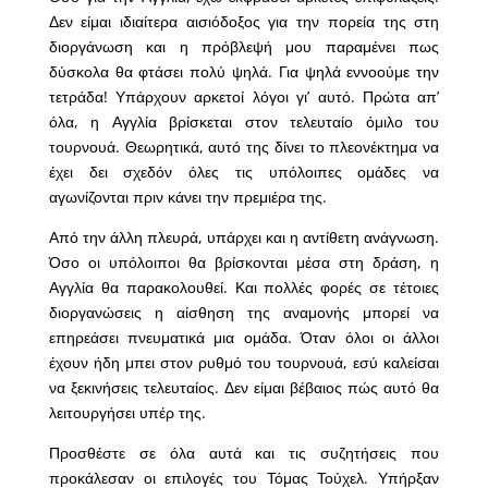
Δεν είμαι ιδιαίτερα αισιόδοξος για την πορεία της στη
διοργάνωση και η πρόβλεψή μου παραμένει πως
δύσκολα θα φτάσει πολύ ψηλά. Για ψηλά εννοούμε την
τετράδα! Υπάρχουν αρκετοί λόγοι γι’ αυτό. Πρώτα απ’
όλα, η Αγγλία βρίσκεται στον τελευταίο όμιλο του
τουρνουά. Θεωρητικά, αυτό της δίνει το πλεονέκτημα να
έχει δει σχεδόν όλες τις υπόλοιπες ομάδες να
αγωνίζονται πριν κάνει την πρεμιέρα της.
Από την άλλη πλευρά, υπάρχει και η αντίθετη ανάγνωση.
Όσο οι υπόλοιποι θα βρίσκονται μέσα στη δράση, η
Αγγλία θα παρακολουθεί. Και πολλές φορές σε τέτοιες
διοργανώσεις η αίσθηση της αναμονής μπορεί να
επηρεάσει πνευματικά μια ομάδα. Όταν όλοι οι άλλοι
έχουν ήδη μπει στον ρυθμό του τουρνουά, εσύ καλείσαι
να ξεκινήσεις τελευταίος. Δεν είμαι βέβαιος πώς αυτό θα
λειτουργήσει υπέρ της.
Προσθέστε σε όλα αυτά και τις συζητήσεις που
προκάλεσαν οι επιλογές του Τόμας Τούχελ. Υπήρξαν