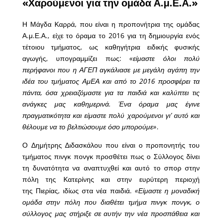
«Χαρούμενοι για την ομάδα Α.μ.Ε.Α.»
Η Μάγδα Καρρά, που είναι η προπονήτρια της ομάδας
Α.μ.Ε.Α., είχε το όραμα το 2016 για τη δημιουργία ενός
τέτοιου τμήματος, ως καθηγήτρια ειδικής φυσικής
αγωγής, υπογραμμίζει πως:
«είμαστε όλοι πολύ
περήφανοι που η ΑΓΕΠ αγκάλιασε με μεγάλη αγάπη την
ιδέα του τμήματος ΑμΕΑ και από το 2016 προσφέρει τα
πάντα, όσα χρειαζόμαστε για τα παιδιά και καλύπτει τις
ανάγκες μας καθημερινά. Ένα όραμα μας έγινε
πραγματικότητα και είμαστε πολύ χαρούμενοι γι’ αυτό και
θέλουμε να το βελτιώσουμε όσο μπορούμε»
.
Ο Δημήτρης Διδασκάλου που είναι ο προπονητής του
τμήματος πινγκ πονγκ προσθέτει πως ο Σύλλογος δίνει
τη δυνατότητα να αναπτυχθεί και αυτό το σπορ στην
πόλη της Κατερίνης και στην ευρύτερη περιοχή
της Πιερίας, ιδίως στα νέα παιδιά.
«Είμαστε η μοναδική
ομάδα στην πόλη που διαθέτει τμήμα πινγκ πονγκ, ο
σύλλογος μας στήριξε σε αυτήν την νέα προσπάθεια και