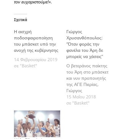
τον ευχαριστούμε!».
Σχετικά
Η αισχρή
Γιώργος
ποδοσφαιροποίηση
Χρυσανθόπουλος:
του μπάσκετ υπό την
“Όταν φοράς την
ανοχή της κυβέρνησης
φανέλα του Άρη δε
μπορείς να χάσεις”
14 Φεβρουαρίου 2019
σε "Basket"
Ο βετεράνος παίκτης
του Άρη στο μπάσκετ
και νυν προπονητής
της ΑΓΕ Πιερίας,
Γιώργος
Χρυσανθόπουλος,
15 Μαΐου 2018
μίλησε στον Arena FM
σε "Basket"
89.4 για την κατάσταση
στην διοίκηση της
ομάδας αυτήν την
στιγμή, τα επόμενα
βήματα που θα πρέπει