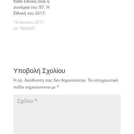
Κάθε Εθνική είναι η
να κάνει ο Άρης για να
συνέχεια του ’87. Η
εξασφαλίσει ένα
Εθνική του 2017;
καλύτερο μέλλον, τον
Βαγγέλη Αγγέλου,
14 Ιουνίου 2017
αλλά…
σε "Basket"
Υποβολή Σχολίου
Η ηλ. διεύθυνση σας δεν δημοσιεύεται.
Τα υποχρεωτικά
πεδία σημειώνονται με
*