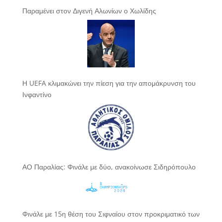
Παραμένει στον Διγενή Αλωνίων ο Χωλίδης
Η UEFA κλιμακώνει την πίεση για την απομάκρυνση του
Ινφαντίνο
ΑΟ Παραλίας: Φινάλε με δύο, ανακοίνωσε Σιδηρόπουλο
Φινάλε με 15η θέση του Σιφναίου στον προκριματικό των