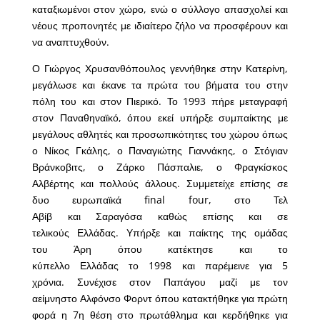
καταξιωμένοι στον χώρο, ενώ ο σύλλογο απασχολεί και
νέους προπονητές με ιδιαίτερο ζήλο να προσφέρουν και
να αναπτυχθούν.
Ο Γιώργος Χρυσανθόπουλος γεννήθηκε στην Κατερίνη,
μεγάλωσε και έκανε τα πρώτα του βήματα του στην
πόλη του και στον Πιερικό. Το 1993 πήρε μεταγραφή
στον Παναθηναϊκό, όπου εκεί υπήρξε συμπαίκτης με
μεγάλους αθλητές και προσωπικότητες του χώρου όπως
ο Νίκος Γκάλης, ο Παναγιώτης Γιαννάκης, ο Στόγιαν
Βράνκοβιτς, ο Ζάρκο Πάσπαλιε, ο Φραγκίσκος
Αλβέρτης και πολλούς άλλους. Συμμετείχε επίσης σε
δυο ευρωπαϊκά final four, στο Τελ
Αβίβ και Σαραγόσα καθώς επίσης και σε
τελικούς Ελλάδας. Υπήρξε και παίκτης της ομάδας
του Άρη όπου κατέκτησε και το
κύπελλο Ελλάδας το 1998 και παρέμεινε για 5
χρόνια. Συνέχισε στον Παπάγου μαζί με τον
αείμνηστο Αλφόνσο Φορντ όπου κατακτήθηκε για πρώτη
φορά η 7η θέση στο πρωτάθλημα και κερδήθηκε για