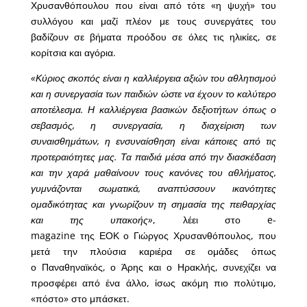
Χρυσανθόπουλου που είναι από τότε «η ψυχή» του
συλλόγου και μαζί πλέον με τους συνεργάτες του
βαδίζουν σε βήματα προόδου σε όλες τις ηλικίες, σε
κορίτσια και αγόρια.
«Κύριος σκοπός είναι η καλλιέργεια αξιών του αθλητισμού
και η συνεργασία των παιδιών ώστε να έχουν το καλύτερο
αποτέλεσμα. Η καλλιέργεια βασικών δεξιοτήτων όπως ο
σεβασμός, η συνεργασία, η διαχείριση των
συναισθημάτων, η ενσυναίσθηση είναι κάποιες από τις
προτεραιότητες μας. Τα παιδιά μέσα από την διασκέδαση
και την χαρά μαθαίνουν τους κανόνες του αθλήματος,
γυμνάζονται σωματικά, αναπτύσσουν ικανότητες
ομαδικότητας και γνωρίζουν τη σημασία της πειθαρχίας
και της υπακοής»
, λέει στο e-
magazine της ΕΟΚ ο Γιώργος Χρυσανθόπουλος, που
μετά την πλούσια καριέρα σε ομάδες όπως
ο Παναθηναϊκός, ο Άρης και ο Ηρακλής, συνεχίζει να
προσφέρει από ένα άλλο, ίσως ακόμη πιο πολύτιμο,
«πόστο» στο μπάσκετ.