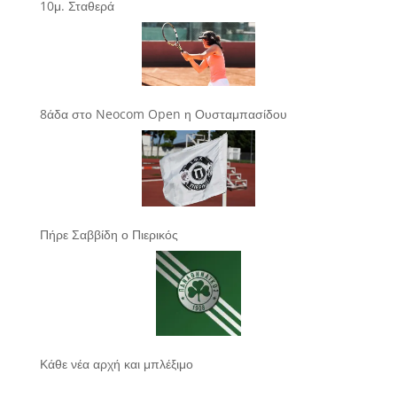
10μ. Σταθερά
8άδα στο Neocom Open η Ουσταμπασίδου
Πήρε Σαββίδη ο Πιερικός
Κάθε νέα αρχή και μπλέξιμο