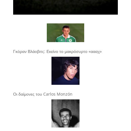
Γκόραν Βλάοβιτς: Εκείνο το μακρόσυρτο «αααχ»
Οι δαίμονες του Carlos Monzón