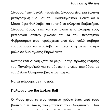
Του Γιάννη Φιλέρη
Σίγουρα ήταν (μεγάλη) έκπληξη. Σίγουρα είναι μια έξυπνη
μεταγραφική “βόμβα” του Παναθηναϊκού, ειδικά αν ο
Μουστάφα Φαλ λάβει και τυπικά το ελληνικό διαβατήριο.
Σίγουρα, όμως, έχει και ένα ρίσκο η απόκτηση ενός
βετεράνου σέντερ (έκλεισε τα 34 τον περασμένο
Φεβρουάριο) που προέρχεται από ένα πολύ σοβαρό
τραυματισμό και πρόλαβε να παίξει στη φετινή σεζόν
μόλις σε δυο αγώνες Ευρωλίγκας.
Κάπως έτσι συνοψίζεται το ρεζουμέ της πρώτης κίνησης
του Παναθηναϊκού για το ρόστερ της νέας περιόδου, με
τον Ζέλικο Ομπράντοβιτς στον πάγκο.
Να τα πάρουμε με τη σειρά…
Πυλώνας του Bartzokas Ball
Ο Μους ήταν τα προηγούμενα χρόνια ένας από τους
βασικούς πυλώνες του μπάσκετ του Ολυμπιακού. Του