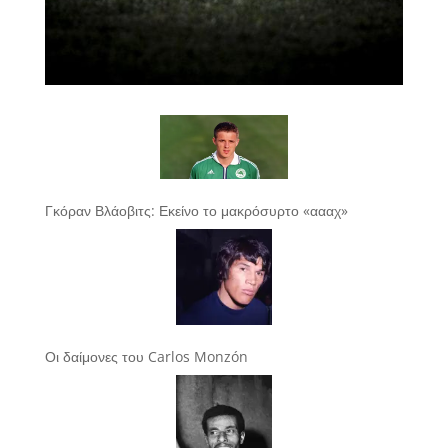
Γκόραν Βλάοβιτς: Εκείνο το μακρόσυρτο «αααχ»
Οι δαίμονες του Carlos Monzón