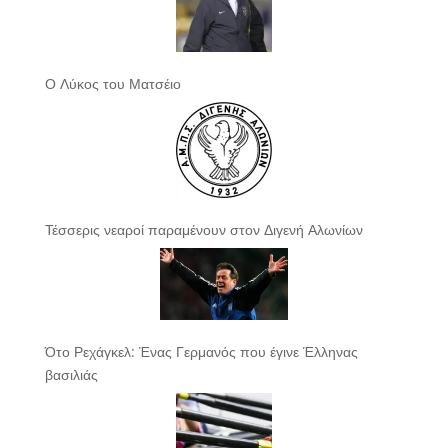
Ο Λύκος του Ματσέιο
Τέσσερις νεαροί παραμένουν στον Διγενή Αλωνίων
Ότο Ρεχάγκελ: Ένας Γερμανός που έγινε Έλληνας
βασιλιάς