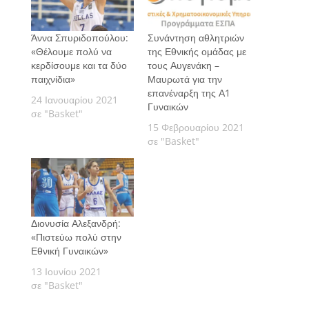
Άννα Σπυριδοπούλου:
Συνάντηση αθλητριών
«Θέλουμε πολύ να
της Εθνικής ομάδας με
κερδίσουμε και τα δύο
τους Αυγενάκη –
παιχνίδια»
Μαυρωτά για την
επανέναρξη της Α1
24 Ιανουαρίου 2021
Γυναικών
σε "Basket"
15 Φεβρουαρίου 2021
σε "Basket"
Διονυσία Αλεξανδρή:
«Πιστεύω πολύ στην
Εθνική Γυναικών»
13 Ιουνίου 2021
σε "Basket"