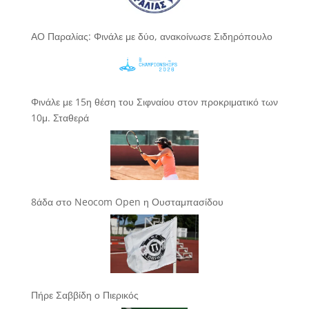
ΑΟ Παραλίας: Φινάλε με δύο, ανακοίνωσε Σιδηρόπουλο
Φινάλε με 15η θέση του Σιφναίου στον προκριματικό των
10μ. Σταθερά
8άδα στο Neocom Open η Ουσταμπασίδου
Πήρε Σαββίδη ο Πιερικός