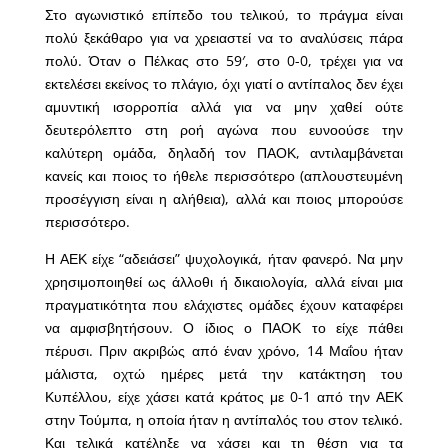
Στο αγωνιστικό επίπεδο του τελικού, το πράγμα είναι
πολύ ξεκάθαρο για να χρειαστεί να το αναλύσεις πάρα
πολύ. Όταν ο Πέλκας στο 59′, στο 0-0, τρέχει για να
εκτελέσει εκείνος το πλάγιο, όχι γιατί ο αντίπαλος δεν έχει
αμυντική ισορροπία αλλά για να μην χαθεί ούτε
δευτερόλεπτο στη ροή αγώνα που ευνοούσε την
καλύτερη ομάδα, δηλαδή τον ΠΑΟΚ, αντιλαμβάνεται
κανείς και ποιος το ήθελε περισσότερο (απλουστευμένη
προσέγγιση είναι η αλήθεια), αλλά και ποιος μπορούσε
περισσότερο.
Η ΑΕΚ είχε “αδειάσει” ψυχολογικά, ήταν φανερό. Να μην
χρησιμοποιηθεί ως άλλοθι ή δικαιολογία, αλλά είναι μια
πραγματικότητα που ελάχιστες ομάδες έχουν καταφέρει
να αμφισβητήσουν. Ο ίδιος ο ΠΑΟΚ το είχε πάθει
πέρυσι. Πριν ακριβώς από έναν χρόνο, 14 Μαΐου ήταν
μάλιστα, οχτώ ημέρες μετά την κατάκτηση του
Κυπέλλου, είχε χάσει κατά κράτος με 0-1 από την ΑΕΚ
στην Τούμπα, η οποία ήταν η αντίπαλός του στον τελικό.
Και τελικά κατέληξε να χάσει και τη θέση για τα