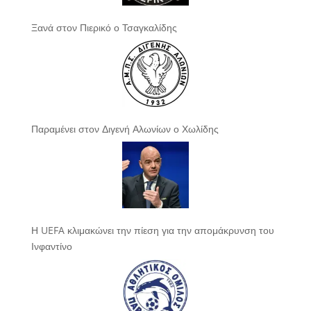
Ξανά στον Πιερικό ο Τσαγκαλίδης
Παραμένει στον Διγενή Αλωνίων ο Χωλίδης
Η UEFA κλιμακώνει την πίεση για την απομάκρυνση του
Ινφαντίνο