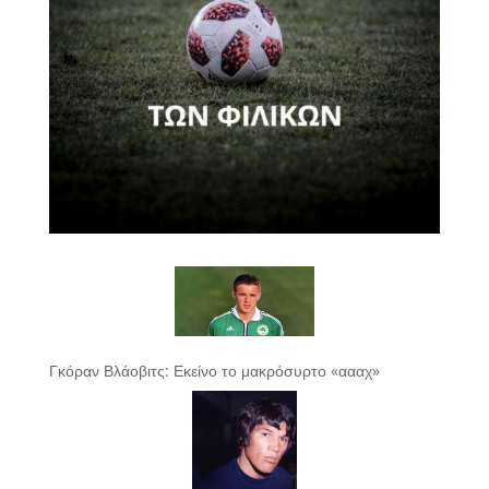
Γκόραν Βλάοβιτς: Εκείνο το μακρόσυρτο «αααχ»