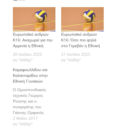
Ευρωπαϊκό ανδρών
Ευρωπαϊκό ανδρών
Κ16: Αναχωρεί για την
Κ16: Όσο πιο ψηλά
Αρμενία η Εθνική
στο Γερεβάν η Εθνική
20 Ιουλίου 2025
21 Ιουλίου 2025
σε "Volley"
σε "Volley"
Καραφουλλίδου και
Καλανταρίδου στην
Εθνική Γυναικών
Ο Ομοσπονδιακός
τεχνικός Γιώργος
Ρούσης και ο
συνεργάτης του
Γιάννης Ορφανός
ανακοίνωσαν τα
2 Μαΐου 2017
ονόματα των 16
σε "Volley"