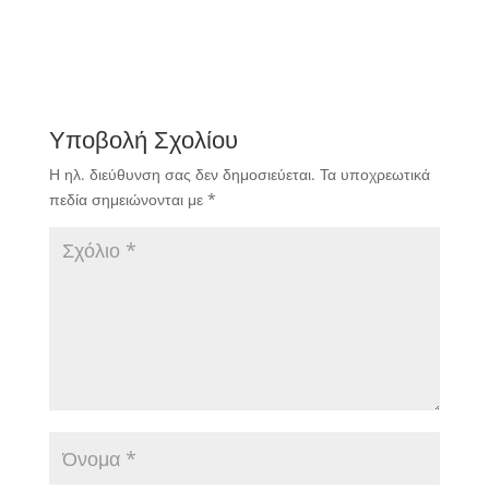
αθλητριών που θα
ξεκινήσουν από την
ερχόμενη Δευτέρα
προετοιμασία εν όψει
της συμμετοχής της
Εθνικής Γυναικών στον
Υποβολή Σχολίου
προκριματικό όμιλο του
παγκοσμίου
Η ηλ. διεύθυνση σας δεν δημοσιεύεται.
Τα υποχρεωτικά
πρωταθλήματος.
πεδία σημειώνονται με
*