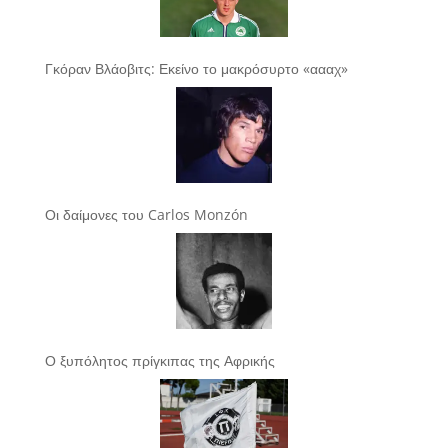
Γκόραν Βλάοβιτς: Εκείνο το μακρόσυρτο «αααχ»
Οι δαίμονες του Carlos Monzón
Ο ξυπόλητος πρίγκιπας της Αφρικής