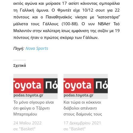
εκτός αγώνα και μοίρασε 17 ασίστ κάνοντας σμπαράλια
τη Γαλλική άμυνα. Ο Φριντέτ είχε 10/12 σουτ για 22
πόντους και ο Παναθηναϊκός νίκησε με ‘’κατοστάρα’’
μάλιστα τους Γάλλους (100-88). Ο νυν ΝΒΑer Τεό
Μαλεντόν στην καλύτερη ίσως εμφάνιση της σεζόν με 19
πόντους ήταν ο πρώτος σκόρερ των Γάλλων.
Πηγή:
Nova Sports
Σχετικά
Το μόνο σίγουρο είναι
Και τώρα οι κόκκινοι
ότι φεύγει ο Τζόρντι
διάβολοι απέναντι
Μπερτομέου
στους δαίμονές τους
24 Μαΐου 2022
17 Δεκεμβρίου 2021
σε "Basket"
σε "Basket"