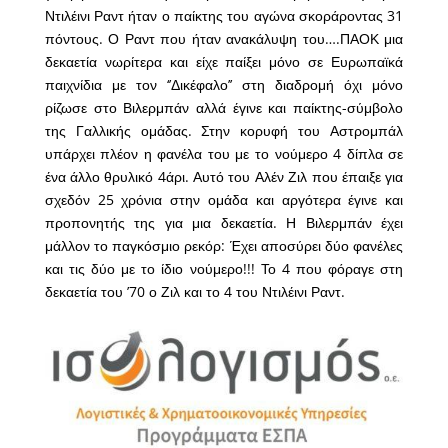
Ντιλέινι Ραντ ήταν ο παίκτης του αγώνα σκοράροντας 31
πόντους. Ο Ραντ που ήταν ανακάλυψη του….ΠΑΟΚ μια
δεκαετία νωρίτερα και είχε παίξει μόνο σε Ευρωπαϊκά
παιχνίδια με τον ‘’Δικέφαλο’’ στη διαδρομή όχι μόνο
ρίζωσε στο Βιλερμπάν αλλά έγινε και παίκτης-σύμβολο
της Γαλλικής ομάδας. Στην κορυφή του Αστρομπάλ
υπάρχει πλέον η φανέλα του με το νούμερο 4 δίπλα σε
ένα άλλο θρυλικό 4άρι. Αυτό του Αλέν Ζιλ που έπαιξε για
σχεδόν 25 χρόνια στην ομάδα και αργότερα έγινε και
προπονητής της για μια δεκαετία. Η Βιλερμπάν έχει
μάλλον το παγκόσμιο ρεκόρ: Έχει αποσύρει δύο φανέλες
και τις δύο με το ίδιο νούμερο!!! Το 4 που φόραγε στη
δεκαετία του ’70 ο Ζιλ και το 4 του Ντιλέινι Ραντ.