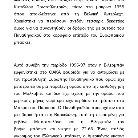
Κυπέλλου Πρωταθλητριών, πίσω στο μακρινό 1958
όπου αποκλείστηκε από τη Βελγική Άντερλεχτ.
Χρειάστηκε να περάσουν σχεδόν τέσσερις δεκαετίες
όμως για να συναντηθούν οι δρόμοι της με αυτούς του
Παναθηναϊκού στο κορυφαίο επίπεδο του Ευρωπαϊκού
μπάσκετ.
Αυτό συνέβη την περίοδο 1996-97 όταν η Βιλερμπάν
εμφανίστηκε στο ΟΑΚΑ φουριόζα για να ανταμώσει με
τον πρωταθλητή Ευρώπης Παναθηναϊκό που όμως είχε
μετατραπεί σε μια παράξενη ομάδα υπό την καθοδήγηση
του Μάλκοβιτς και δεν είχε σχέση με την ομάδα που
μερικούς μήνες νωρίτερα είχε κερδίσει το τρόπαιο στο
Μπερσί του Παρισιού. Ο Παναθηναϊκός προερχόταν από
μια βαριά ήττα στη Βαρκελώνη, από τη διψασμένη για
ρεβάνς Μπαρτσελόνα και η Βιλερμπάν τον
βρήκε….μπόσικο και νίκησε με 72-66. Ένας παλιός
γνώριμος του Ελληνικού μπάσκετ, ο Αμερικάνος γκαρντ