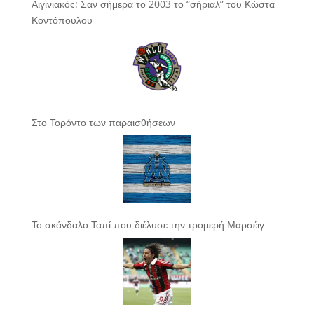
Αιγινιακός: Σαν σήμερα το 2003 το “σήριαλ” του Κώστα
Κοντόπουλου
Στο Τορόντο των παραισθήσεων
Το σκάνδαλο Ταπί που διέλυσε την τρομερή Μαρσέιγ