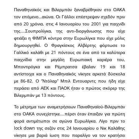
Παναθηναϊκός και Βιλερμπάν ξαναβρέθηκαν στο ΟΑΚΑ
τον επόμενο…αιώνα. Οι Γάλλοι επέστρεψαν σχεδόν πριν
από 20 χρόνια, στις 4 Ιανουαρίου του 2001 για παιχνίδι
της….Σουπρολίγκα, της αντι-διοργάνωσης που είχε
φτιάξει η ΦΙΜΠΑ κόντρα στην Ευρωλίγκα που είχε μόλις
δημιουργηθεί. Ο Φραγκίσκος Αλβέρτης φόρτωσε το
Γαλλικό καλάθι με 21 πόντους σε ένα από τα καλύτερα
παιχνίδια στην μεγάλη Ευρωπαική καριέρα του,
Μποντιρόγκα και Ρέμπρατσα έβαλαν 19 και 18
αντίστοιχα και ο Παναθηναϊκός νίκησε αρκετά δύσκολα
με 86-82. Ο ‘’Ντόλαρ’’ Μπιλ Εντουαρντς που ήδη είχε
περάσει από ΑΕΚ και ΠΑΟΚ ήταν ο πρώτος σκόρερ της
Βιλερμπάν με 13 πόντους.
Το μέτρημα των αναμετρήσεων Παναθηναϊού-Βιλερμπάν
στο ΟΑΚΑ συνεχίστηκε….πέρσι όταν έπαιξαν για πρώτη
φορά αντιμέτωποι σε αγώνα Ευρωλίγκα. Λίγο πριν το
lock down της σεζόν στις 24 Ιανουαρίου ο Νικ Καλάθης
νίκησε μια βαριά ίωση που παραλίγο να τον κρατήσει