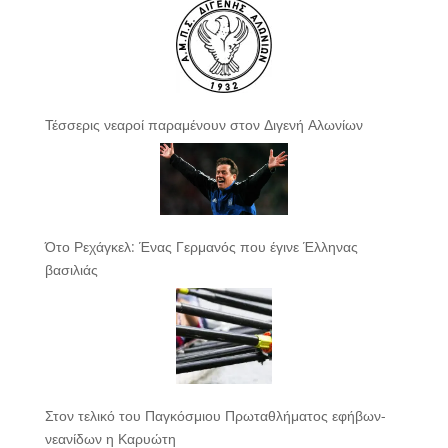
Τέσσερις νεαροί παραμένουν στον Διγενή Αλωνίων
Ότο Ρεχάγκελ: Ένας Γερμανός που έγινε Έλληνας
βασιλιάς
Στον τελικό του Παγκόσμιου Πρωταθλήματος εφήβων-
νεανίδων η Καρυώτη