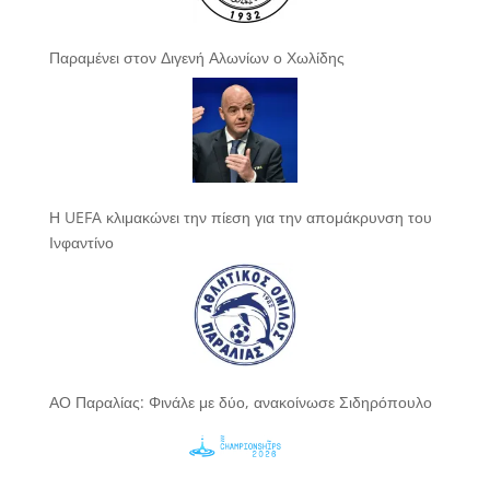
Παραμένει στον Διγενή Αλωνίων ο Χωλίδης
Η UEFA κλιμακώνει την πίεση για την απομάκρυνση του
Ινφαντίνο
ΑΟ Παραλίας: Φινάλε με δύο, ανακοίνωσε Σιδηρόπουλο