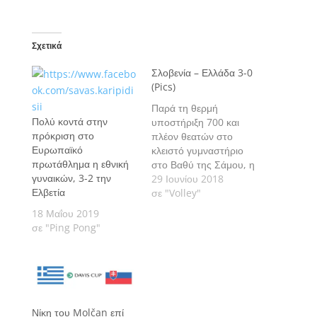
Σχετικά
Σλοβενία – Ελλάδα 3-0
(Pics)
Παρά τη θερμή
Πολύ κοντά στην
υποστήριξη 700 και
πρόκριση στο
πλέον θεατών στο
Ευρωπαϊκό
κλειστό γυμναστήριο
πρωτάθλημα η εθνική
στο Βαθύ της Σάμου, η
γυναικών, 3-2 την
Εθνική Νεανίδων δεν
29 Ιουνίου 2018
Ελβετία
κατάφερε να πάρει κάτι
σε "Volley"
και από το δεύτερό της
18 Μαΐου 2019
παιχνίδι στα μπαράζ
σε "Ping Pong"
πρόκρισης στην τελική
φάση του ευρωπαϊκού
πρωταθλήματος.
Νίκη του Molčan επί