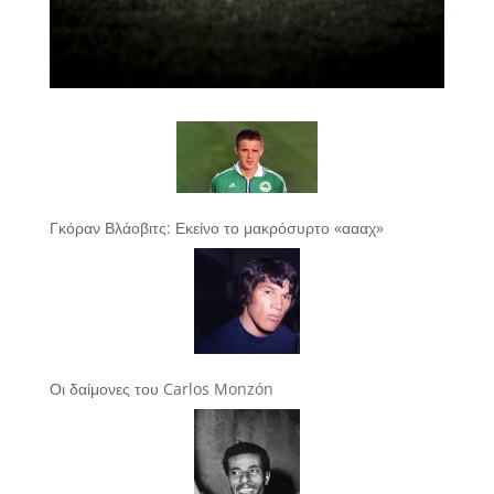
Γκόραν Βλάοβιτς: Εκείνο το μακρόσυρτο «αααχ»
Οι δαίμονες του Carlos Monzón