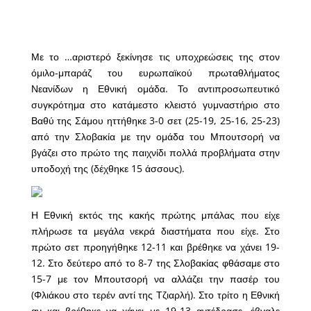
Με το …αριστερό ξεκίνησε τις υποχρεώσεις της στον
όμιλο-μπαράζ του ευρωπαϊκού πρωταθλήματος
Νεανίδων η Εθνική ομάδα. Το αντιπροσωπευτικό
συγκρότημα στο κατάμεστο κλειστό γυμναστήριο στο
Βαθύ της Σάμου ηττήθηκε 3-0 σετ (25-19, 25-16, 25-23)
από την Σλοβακία με την ομάδα του Μπουτσορή να
βγάζει στο πρώτο της παιχνίδι πολλά προβλήματα στην
υποδοχή της (δέχθηκε 15 άσσους).
Η Εθνική εκτός της κακής πρώτης μπάλας που είχε
πλήρωσε τα μεγάλα νεκρά διαστήματα που είχε. Στο
πρώτο σετ προηγήθηκε 12-11 και βρέθηκε να χάνει 19-
12. Στο δεύτερο από το 8-7 της Σλοβακίας φθάσαμε στο
15-7 με τον Μπουτσορή να αλλάζει την πασέρ του
(Φλιάκου στο τερέν αντί της Τζιαρλή). Στο τρίτο η Εθνική
αν και βρέθηκε να χάνει με 19-13 αντέδρασε, έβγαλε