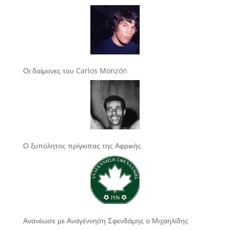
Οι δαίμονες του Carlos Monzón
Ο ξυπόλητος πρίγκιπας της Αφρικής
Ανανέωσε με Αναγέννηση Σφενδάμης ο Μιχαηλίδης