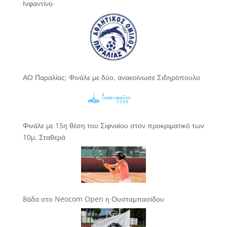
Ινφαντίνο
ΑΟ Παραλίας: Φινάλε με δύο, ανακοίνωσε Σιδηρόπουλο
Φινάλε με 15η θέση του Σιφναίου στον προκριματικό των
10μ. Σταθερά
8άδα στο Neocom Open η Ουσταμπασίδου