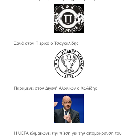
Ξανά στον Πιερικό ο Τσαγκαλίδης
Παραμένει στον Διγενή Αλωνίων ο Χωλίδης
Η UEFA κλιμακώνει την πίεση για την απομάκρυνση του