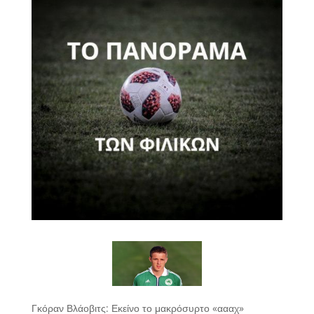
Γκόραν Βλάοβιτς: Εκείνο το μακρόσυρτο «αααχ»